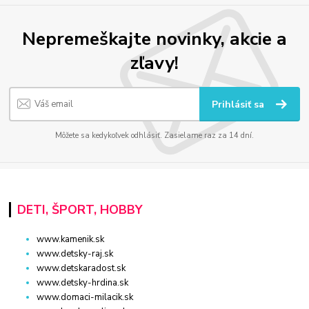
Nepremeškajte novinky, akcie a
zľavy!
Prihlásiť sa
Môžete sa kedykoľvek odhlásiť. Zasielame raz za 14 dní.
DETI, ŠPORT, HOBBY
www.kamenik.sk
www.detsky-raj.sk
www.detskaradost.sk
www.detsky-hrdina.sk
www.domaci-milacik.sk