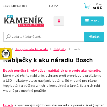
0
ks
EUR
+421 940 949 000
za
0 €
Menu
Hľadať
Úvod
Diely pre elektrické náradie
Nabíjačky
Bosch
Nabíjačky k aku náradiu Bosch
Bosch ponúka široký výber nabíjačiek pre svoje aku náradie
,
ktoré majú rýchle nabíjanie, ochranu proti prehriatiu a preťaženiu
a LED indikátory stavu nabíjania batérie. Sú vhodné pre rôzne
typy batérií a väčšina z nich je kompaktná a ľahká, čo z nich robí
vhodné pre mobilné použitie.
Bosch
je významným výrobcom aku náradia a ponúka široký výber