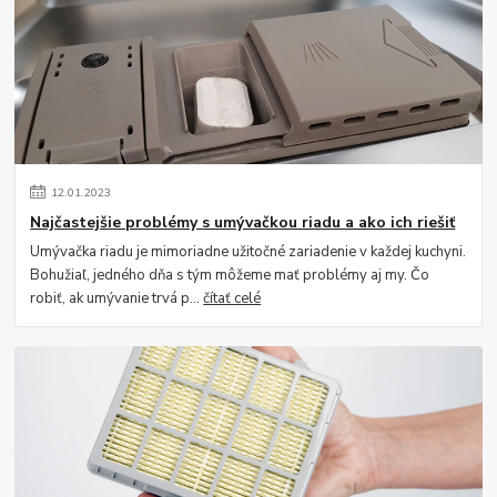
12
.
01
.
2023
Najčastejšie problémy s umývačkou riadu a ako ich riešiť
Umývačka riadu je mimoriadne užitočné zariadenie v každej kuchyni.
Bohužiaľ, jedného dňa s tým môžeme mať problémy aj my. Čo
robiť, ak umývanie trvá p...
čítať celé