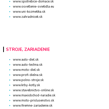
www.spotrebice-domace.sk
www.osvetlenie-svietidla.eu
www.uni-kozmetika.sk
www.zahradnicek.sk
STROJE, ZARIADENIE
www.auto-diel.sk
www.auto-techna.sk
www.moto-diel.sk
www.profi-dielna.sk
www.polno-stroje.sk
www.krby-kotly.sk
www.stavebnictvo-online.sk
www.maxiobchod-naradie.sk
www.moto-prislusenstvo.sk
www.firemne-zariadenie.sk