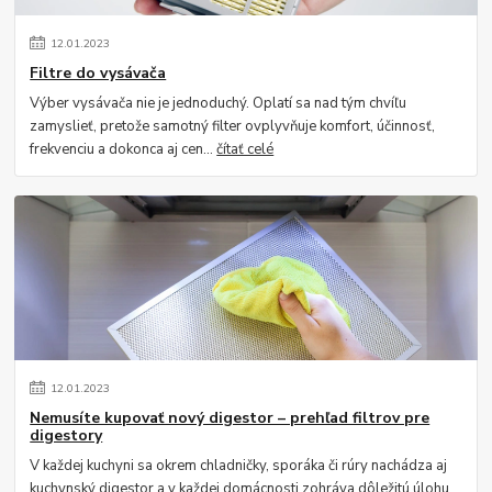
12
.
01
.
2023
Filtre do vysávača
Výber vysávača nie je jednoduchý. Oplatí sa nad tým chvíľu
zamyslieť, pretože samotný filter ovplyvňuje komfort, účinnosť,
frekvenciu a dokonca aj cen...
čítať celé
12
.
01
.
2023
Nemusíte kupovať nový digestor – prehľad filtrov pre
digestory
V každej kuchyni sa okrem chladničky, sporáka či rúry nachádza aj
kuchynský digestor a v každej domácnosti zohráva dôležitú úlohu.