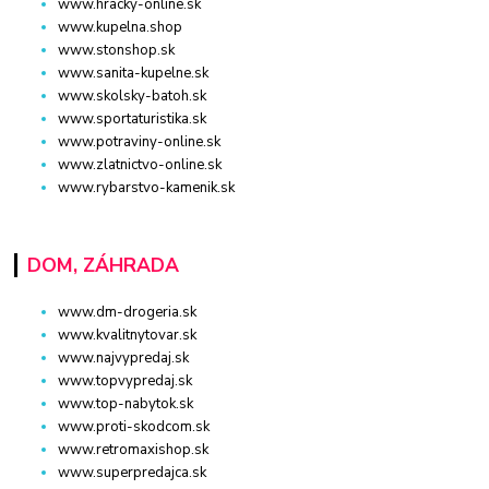
www.hracky-online.sk
www.kupelna.shop
www.stonshop.sk
www.sanita-kupelne.sk
www.skolsky-batoh.sk
www.sportaturistika.sk
www.potraviny-online.sk
www.zlatnictvo-online.sk
www.rybarstvo-kamenik.sk
DOM, ZÁHRADA
www.dm-drogeria.sk
www.kvalitnytovar.sk
www.najvypredaj.sk
www.topvypredaj.sk
www.top-nabytok.sk
www.proti-skodcom.sk
www.retromaxishop.sk
www.superpredajca.sk