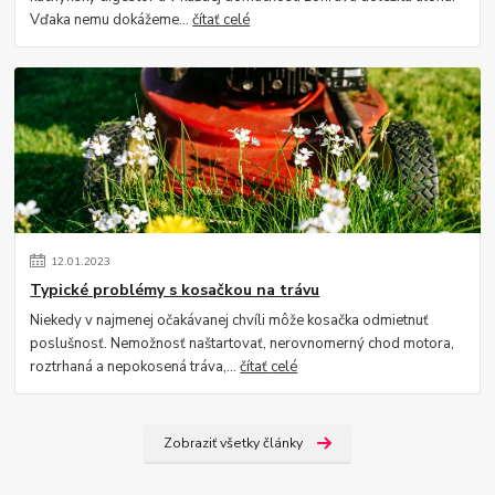
Vďaka nemu dokážeme...
čítať celé
12
.
01
.
2023
Typické problémy s kosačkou na trávu
Niekedy v najmenej očakávanej chvíli môže kosačka odmietnuť
poslušnosť. Nemožnosť naštartovať, nerovnomerný chod motora,
roztrhaná a nepokosená tráva,...
čítať celé
Zobraziť všetky články