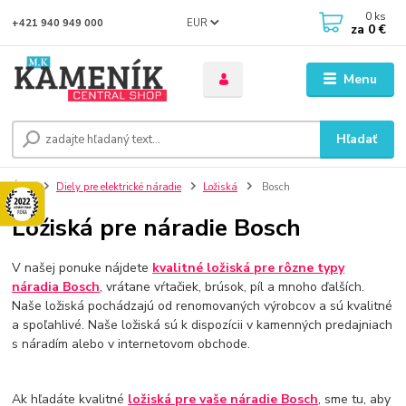
0
ks
EUR
+421 940 949 000
za
0 €
Menu
Hľadať
Úvod
Diely pre elektrické náradie
Ložiská
Bosch
Ložiská pre náradie Bosch
V našej ponuke nájdete
kvalitné ložiská pre rôzne typy
náradia Bosch
, vrátane vŕtačiek, brúsok, píl a mnoho ďalších.
Naše ložiská pochádzajú od renomovaných výrobcov a sú kvalitné
a spoľahlivé. Naše ložiská sú k dispozícii v kamenných predajniach
s náradím alebo v internetovom obchode.
Ak hľadáte kvalitné
ložiská pre vaše náradie Bosch
, sme tu, aby