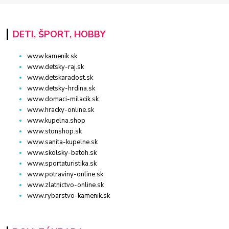
DETI, ŠPORT, HOBBY
www.kamenik.sk
www.detsky-raj.sk
www.detskaradost.sk
www.detsky-hrdina.sk
www.domaci-milacik.sk
www.hracky-online.sk
www.kupelna.shop
www.stonshop.sk
www.sanita-kupelne.sk
www.skolsky-batoh.sk
www.sportaturistika.sk
www.potraviny-online.sk
www.zlatnictvo-online.sk
www.rybarstvo-kamenik.sk