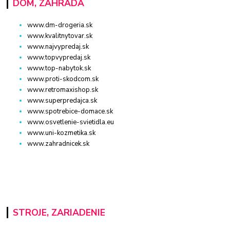
DOM, ZÁHRADA
www.dm-drogeria.sk
www.kvalitnytovar.sk
www.najvypredaj.sk
www.topvypredaj.sk
www.top-nabytok.sk
www.proti-skodcom.sk
www.retromaxishop.sk
www.superpredajca.sk
www.spotrebice-domace.sk
www.osvetlenie-svietidla.eu
www.uni-kozmetika.sk
www.zahradnicek.sk
STROJE, ZARIADENIE