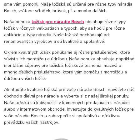
sme vám pomohli. Naše ložiská sú určené pre rôzne typy náradia
Bosch, vrátane vŕtačiek, brúsok, píl a mnoho ďalších.
Naša ponuka
ložísk pre náradie Bosch
obsahuje rôzne typy
ložísk v rôznych veľkostiach a typoch, aby sa hodili pre rôzne
aplikácie a typy náradia. Naše ložiská pochádzajú od
renomovaných výrobcov a sú kvalitné a spoľahlivé.
Okrem kvalitných ložísk ponúkame aj rôzne príslušenstvo, ktoré
súvisí s ich montážou a údržbou. Naša ponuka obsahuje napríklad
montážne súpravy pre ložiská, ložiskové tesnenia, mazivá a
mnoho ďalších príslušenstvo, ktoré vám pomôžu s montážou a
údržbou vašich ložísk.
Ak hľadáte kvalitné ložiská pre vaše náradie Bosch, navštívte náš
obchod s dielmi pre náradie a vyberte si z našej širokej ponuky.
Naše ložiská sú k dispozícii v kamenných predajniach s náradím
alebo v internetovom obchode. Investujte do kvalitných ložísk pre
vaše náradie Bosch a zabezpečte si spoľahlivú a efektívnu
prevádzku vašich nástrojov.