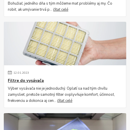
Bohužiaľ, jedného dňa s tým môžeme mať problémy aj my. Čo
robiť, ak umývanie trvá p...
čítať celé
12
.
01
.
2023
Filtre do vysávača
Výber vysávača nie je jednoduchý. Oplatí sa nad tým chvíľu
zamyslieť, pretože samotný filter ovplyvňuje komfort, účinnosť,
frekvenciu a dokonca aj cen...
čítať celé