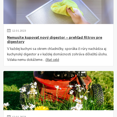
12
.
01
.
2023
Nemusíte kupovať nový digestor – prehľad filtrov pre
digestory
V každej kuchyni sa okrem chladničky, sporáka či rúry nachádza aj
kuchynský digestor a v každej domácnosti zohráva dôležitú úlohu.
Vďaka nemu dokážeme...
čítať celé
12
.
01
.
2023