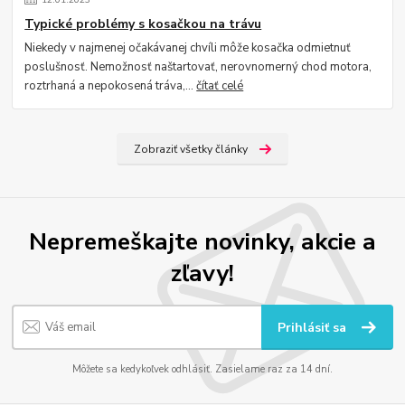
Typické problémy s kosačkou na trávu
Niekedy v najmenej očakávanej chvíli môže kosačka odmietnuť
poslušnosť. Nemožnosť naštartovať, nerovnomerný chod motora,
roztrhaná a nepokosená tráva,...
čítať celé
Zobraziť všetky články
Nepremeškajte novinky, akcie a
zľavy!
Prihlásiť sa
Môžete sa kedykoľvek odhlásiť. Zasielame raz za 14 dní.