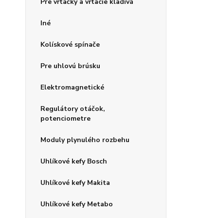
Pre vŕtačky a vŕtacie kladivá
Iné
Kolískové spínače
Pre uhlovú brúsku
Elektromagnetické
Regulátory otáčok,
potenciometre
Moduly plynulého rozbehu
Uhlíkové kefy Bosch
Uhlíkové kefy Makita
Uhlíkové kefy Metabo