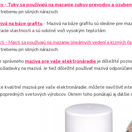
y - Tuky sa používajú na mazanie zubov prevodov a ozuben
trebeniu pri silných nárazoch.
ivá na báze grafitu
- Mazivá na báze grafitu sú ideálne pre maz
acie vlastnosti a sú odolné voči vysokým teplotám.
ti - Masti sa používajú na mazanie lineárnych vedení a klzných ča
trebeniu pri silných nárazoch.
re správneho
maziva pre vaše elektronáradie
je dôležité pozna
ožiadavky na mazivá. Je tiež dôležité používať mazivá odporúčan
e kvalitné mazivá pre vaše elektronáradie, môžete navštíviť in
popredných svetových výrobcov. Okrem toho ponúkajú aj ďalšie n