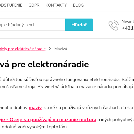
ODSTÚPENIE
GDPR
KONTAKTY
BLOG
Neviet
Hľadať
+421
iely pre elektrické náradie
Mazivá
vá pre elektronáradie
 dôležitou súčasťou správneho fungovania elektronáradia. Slúžia
mi časťami stroja. Pravidelná údržba a mazanie náradia pomáhajú
 mnoho druhov
mazív
, ktoré sa používajú v rôznych častiach elekt
je - Oleje sa používajú na mazanie motora
a iných pohyblivýc
ú odolné voči vysokým teplotám.