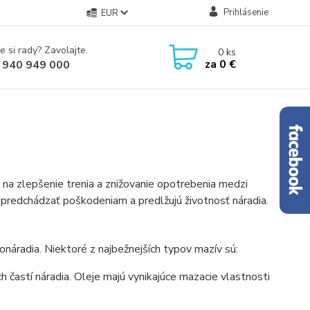
Prihlásenie
EUR
e si rady? Zavolajte.
0
ks
za
0 €
 940 949 000
 na zlepšenie trenia a znižovanie opotrebenia medzi
 predchádzať poškodeniam a predlžujú životnosť náradia.
ronáradia. Niektoré z najbežnejších typov mazív sú:
h častí náradia. Oleje majú vynikajúce mazacie vlastnosti