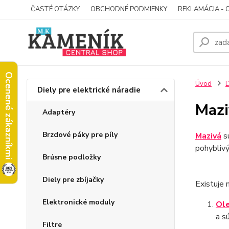
ČASTÉ OTÁZKY
OBCHODNÉ PODMIENKY
REKLAMÁCIA - 
Ocenené zákazníkmi
Úvod
D
Diely pre elektrické náradie
Mazi
Adaptéry
Brzdové páky pre píly
Mazivá
sú
pohyblivý
Brúsne podložky
Diely pre zbíjačky
Existuje
Elektronické moduly
Ole
a s
Filtre