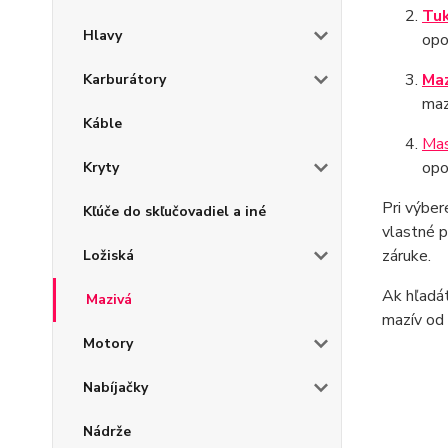
Tuk
Hlavy
opo
Maz
Karburátory
maz
Káble
Mas
opo
Kryty
Pri výbe
Kľúče do skľučovadiel a iné
vlastné p
záruke.
Ložiská
Ak hľadát
Mazivá
mazív od 
Motory
Nabíjačky
Nádrže