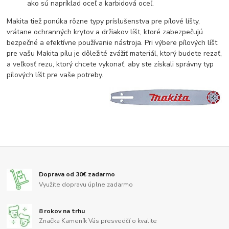
ako sú napríklad oceľ a karbidová oceľ.
Makita tiež ponúka rôzne typy príslušenstva pre pílové líšty,
vrátane ochranných krytov a držiakov líšt, ktoré zabezpečujú
bezpečné a efektívne používanie nástroja. Pri výbere pílových líšt
pre vašu Makita pílu je dôležité zvážiť materiál, ktorý budete rezať,
a veľkosť rezu, ktorý chcete vykonať, aby ste získali správny typ
pílových líšt pre vaše potreby.
Doprava od 30€ zadarmo
Využite dopravu úplne zadarmo
8 rokov na trhu
Značka Kameník Vás presvedčí o kvalite