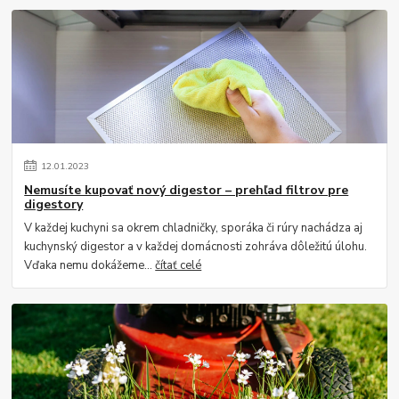
12
.
01
.
2023
Nemusíte kupovať nový digestor – prehľad filtrov pre
digestory
V každej kuchyni sa okrem chladničky, sporáka či rúry nachádza aj
kuchynský digestor a v každej domácnosti zohráva dôležitú úlohu.
Vďaka nemu dokážeme...
čítať celé