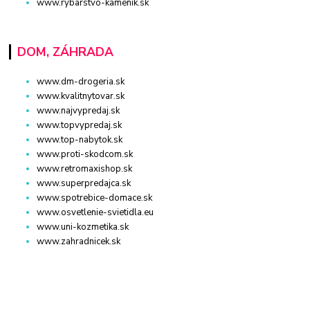
www.rybarstvo-kamenik.sk
DOM, ZÁHRADA
www.dm-drogeria.sk
www.kvalitnytovar.sk
www.najvypredaj.sk
www.topvypredaj.sk
www.top-nabytok.sk
www.proti-skodcom.sk
www.retromaxishop.sk
www.superpredajca.sk
www.spotrebice-domace.sk
www.osvetlenie-svietidla.eu
www.uni-kozmetika.sk
www.zahradnicek.sk