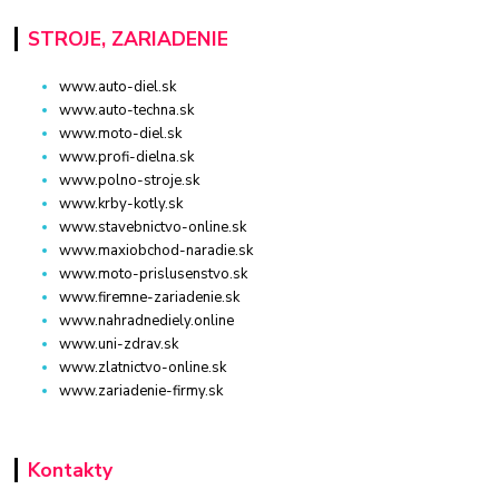
STROJE, ZARIADENIE
www.auto-diel.sk
www.auto-techna.sk
www.moto-diel.sk
www.profi-dielna.sk
www.polno-stroje.sk
www.krby-kotly.sk
www.stavebnictvo-online.sk
www.maxiobchod-naradie.sk
www.moto-prislusenstvo.sk
www.firemne-zariadenie.sk
www.nahradnediely.online
www.uni-zdrav.sk
www.zlatnictvo-online.sk
www.zariadenie-firmy.sk
Kontakty