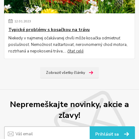
12
.
01
.
2023
Typické problémy s kosačkou na trávu
Niekedy v najmenej očakávanej chvíli môže kosačka odmietnuť
poslušnosť. Nemožnosť naštartovať, nerovnomerný chod motora,
roztrhaná a nepokosená tráva,...
čítať celé
Zobraziť všetky články
Nepremeškajte novinky, akcie a
zľavy!
Prihlásiť sa