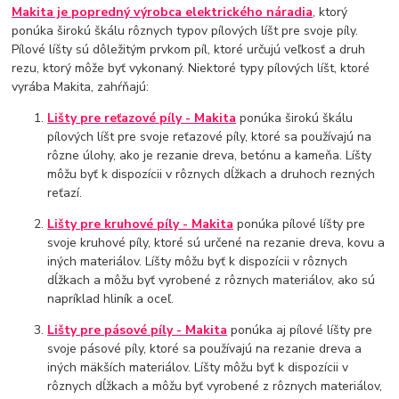
Makita je popredný výrobca elektrického náradia
, ktorý
ponúka širokú škálu rôznych typov pílových líšt pre svoje píly.
Pílové líšty sú dôležitým prvkom píl, ktoré určujú veľkosť a druh
rezu, ktorý môže byť vykonaný. Niektoré typy pílových líšt, ktoré
vyrába Makita, zahŕňajú:
Lišty pre reťazové píly - Makita
ponúka širokú škálu
pílových líšt pre svoje reťazové píly, ktoré sa používajú na
rôzne úlohy, ako je rezanie dreva, betónu a kameňa. Líšty
môžu byť k dispozícii v rôznych dĺžkach a druhoch rezných
reťazí.
Lišty pre kruhové píly - Makita
ponúka pílové líšty pre
svoje kruhové píly, ktoré sú určené na rezanie dreva, kovu a
iných materiálov. Líšty môžu byť k dispozícii v rôznych
dĺžkach a môžu byť vyrobené z rôznych materiálov, ako sú
napríklad hliník a oceľ.
Lišty pre pásové píly - Makita
ponúka aj pílové líšty pre
svoje pásové píly, ktoré sa používajú na rezanie dreva a
iných mäkších materiálov. Líšty môžu byť k dispozícii v
rôznych dĺžkach a môžu byť vyrobené z rôznych materiálov,