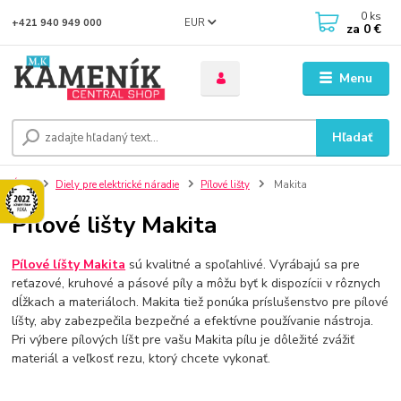
0
ks
EUR
+421 940 949 000
za
0 €
Menu
Hľadať
Úvod
Diely pre elektrické náradie
Pílové lišty
Makita
Pílové lišty Makita
Pílové líšty Makita
sú kvalitné a spoľahlivé. Vyrábajú sa pre
reťazové, kruhové a pásové píly a môžu byť k dispozícii v rôznych
dĺžkach a materiáloch. Makita tiež ponúka príslušenstvo pre pílové
líšty, aby zabezpečila bezpečné a efektívne používanie nástroja.
Pri výbere pílových líšt pre vašu Makita pílu je dôležité zvážiť
materiál a veľkosť rezu, ktorý chcete vykonať.