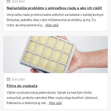
12
.
01
.
2023
Najčastejšie problémy s umývačkou riadu a ako ich riešiť
Umývačka riadu je mimoriadne užitočné zariadenie v každej kuchyni.
Bohužiaľ, jedného dňa s tým môžeme mať problémy aj my. Čo
robiť, ak umývanie trvá p...
čítať celé
12
.
01
.
2023
Filtre do vysávača
Výber vysávača nie je jednoduchý. Oplatí sa nad tým chvíľu
zamyslieť, pretože samotný filter ovplyvňuje komfort, účinnosť,
frekvenciu a dokonca aj cen...
čítať celé