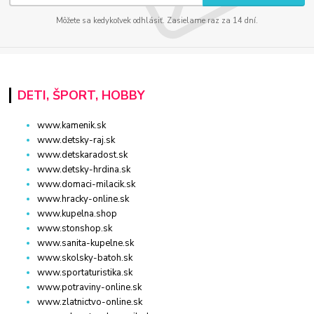
Môžete sa kedykoľvek odhlásiť. Zasielame raz za 14 dní.
DETI, ŠPORT, HOBBY
www.kamenik.sk
www.detsky-raj.sk
www.detskaradost.sk
www.detsky-hrdina.sk
www.domaci-milacik.sk
www.hracky-online.sk
www.kupelna.shop
www.stonshop.sk
www.sanita-kupelne.sk
www.skolsky-batoh.sk
www.sportaturistika.sk
www.potraviny-online.sk
www.zlatnictvo-online.sk