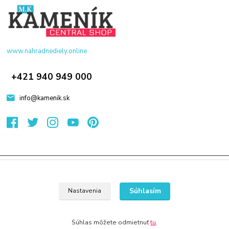
www.nahradnediely.online
+421 940 949 000
info@kamenik.sk
© 2024 Všetky práva vyhradené KAMENIK.SK
Vytvorené na
Eshop-rychlo.sk
Súhlasím
Nastavenia
Súhlas môžete odmietnuť
tu
.