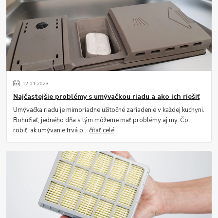
12
.
01
.
2023
Najčastejšie problémy s umývačkou riadu a ako ich riešiť
Umývačka riadu je mimoriadne užitočné zariadenie v každej kuchyni.
Bohužiaľ, jedného dňa s tým môžeme mať problémy aj my. Čo
robiť, ak umývanie trvá p...
čítať celé