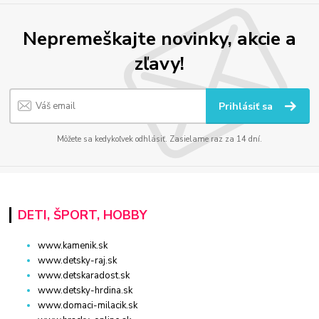
Nepremeškajte novinky, akcie a
zľavy!
Prihlásiť sa
Môžete sa kedykoľvek odhlásiť. Zasielame raz za 14 dní.
DETI, ŠPORT, HOBBY
www.kamenik.sk
www.detsky-raj.sk
www.detskaradost.sk
www.detsky-hrdina.sk
www.domaci-milacik.sk