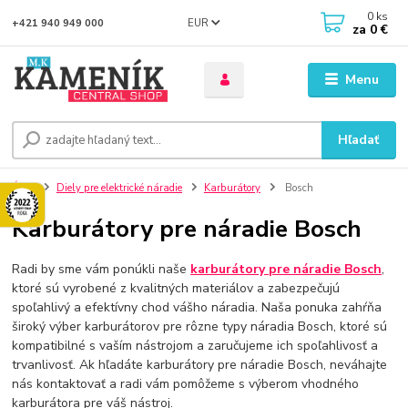
0
ks
EUR
+421 940 949 000
za
0 €
Menu
Hľadať
Úvod
Diely pre elektrické náradie
Karburátory
Bosch
Karburátory pre náradie Bosch
Radi by sme vám ponúkli naše
karburátory pre náradie Bosch
,
ktoré sú vyrobené z kvalitných materiálov a zabezpečujú
spoľahlivý a efektívny chod vášho náradia. Naša ponuka zahŕňa
široký výber karburátorov pre rôzne typy náradia Bosch, ktoré sú
kompatibilné s vaším nástrojom a zaručujeme ich spoľahlivosť a
trvanlivosť. Ak hľadáte karburátory pre náradie Bosch, neváhajte
nás kontaktovať a radi vám pomôžeme s výberom vhodného
karburátora pre váš nástroj.