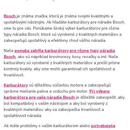
Bosch
je známa značka, ktorá je známa svojimi kvalitnými a
spoľahlivými nástrojmi. Ak hľadáte karburátory pre náradie Bosch,
sme tu pre vás. Ponúkame široký výber karburátorov pre rôzne
typy náradia Bosch, ktoré sú vyrobené z kvalitných materiálov a
zabezpečujú spoľahlivý a efektívny chod vášho náradia.
Naša
ponuka zahŕňa karburátory pre rôzne typy náradia
Bosch
, ako sú napríklad krovinorezy, kosy, rezačky a iné. Naše
karburátory sú vyrobené z kvalitných materiálov a prešli prísne
kontroly kvality, aby sme mohli garantovať ich spoľahlivosť a
trvanlivosť.
Karburátory
sú dôležitou súčasťou motora a zabezpečujú
správne miešanie paliva a vzduchu pre motor.
Pri výbere
karburátora pre vaše náradie Bosch
je dôležité zabezpečiť, aby
bol kompatibilný s vaším nástrojom a aby bol vyrobený z
kvalitných materiálov, aby sa zabezpečila trvanlivosť a
spoľahlivosť náradia.
Ak máte problémy s vaším karburátorom alebo
potrebujete