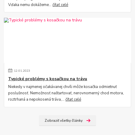
Vďaka nemu dokážeme...
čítať celé
12
.
01
.
2023
Typické problémy s kosačkou na trávu
Niekedy v najmenej očakávanej chvíli môže kosačka odmietnuť
poslušnosť. Nemožnosť naštartovať, nerovnomerný chod motora,
roztrhaná a nepokosená tráva,...
čítať celé
Zobraziť všetky články