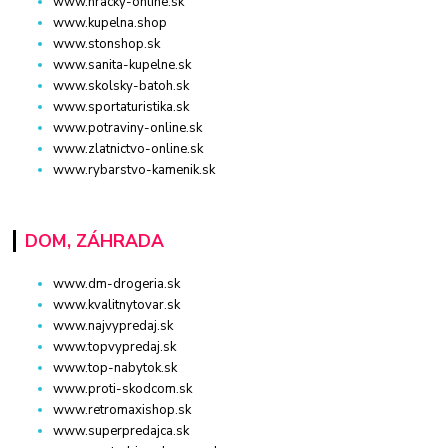
www.hracky-online.sk
www.kupelna.shop
www.stonshop.sk
www.sanita-kupelne.sk
www.skolsky-batoh.sk
www.sportaturistika.sk
www.potraviny-online.sk
www.zlatnictvo-online.sk
www.rybarstvo-kamenik.sk
DOM, ZÁHRADA
www.dm-drogeria.sk
www.kvalitnytovar.sk
www.najvypredaj.sk
www.topvypredaj.sk
www.top-nabytok.sk
www.proti-skodcom.sk
www.retromaxishop.sk
www.superpredajca.sk