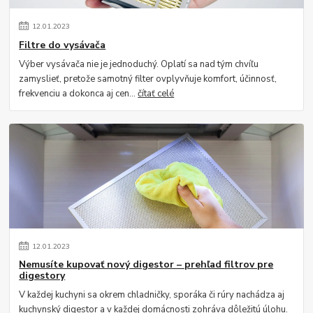
12
.
01
.
2023
Filtre do vysávača
Výber vysávača nie je jednoduchý. Oplatí sa nad tým chvíľu
zamyslieť, pretože samotný filter ovplyvňuje komfort, účinnosť,
frekvenciu a dokonca aj cen...
čítať celé
12
.
01
.
2023
Nemusíte kupovať nový digestor – prehľad filtrov pre
digestory
V každej kuchyni sa okrem chladničky, sporáka či rúry nachádza aj
kuchynský digestor a v každej domácnosti zohráva dôležitú úlohu.