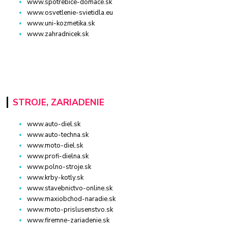
www.spotrebice-domace.sk
www.osvetlenie-svietidla.eu
www.uni-kozmetika.sk
www.zahradnicek.sk
STROJE, ZARIADENIE
www.auto-diel.sk
www.auto-techna.sk
www.moto-diel.sk
www.profi-dielna.sk
www.polno-stroje.sk
www.krby-kotly.sk
www.stavebnictvo-online.sk
www.maxiobchod-naradie.sk
www.moto-prislusenstvo.sk
www.firemne-zariadenie.sk