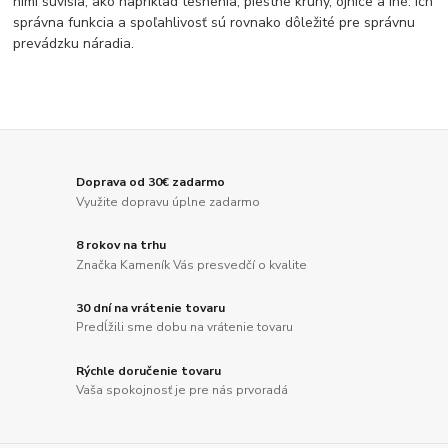
nimi súvisia, ako napríklad tesnenia, piestne kruhy, ojnice a iné. Ich
správna funkcia a spoľahlivosť sú rovnako dôležité pre správnu
prevádzku náradia.
Doprava od 30€ zadarmo
Využite dopravu úplne zadarmo
8 rokov na trhu
Značka Kameník Vás presvedčí o kvalite
30 dní na vrátenie tovaru
Predĺžili sme dobu na vrátenie tovaru
Rýchle doručenie tovaru
Vaša spokojnosť je pre nás prvoradá