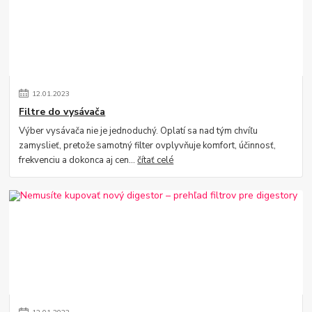
12
.
01
.
2023
Filtre do vysávača
Výber vysávača nie je jednoduchý. Oplatí sa nad tým chvíľu
zamyslieť, pretože samotný filter ovplyvňuje komfort, účinnosť,
frekvenciu a dokonca aj cen...
čítať celé