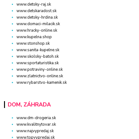
www.detsky-raj.sk
www.detskaradost.sk
www.detsky-hrdina.sk
www.domaci-milacik.sk
www.hracky-online.sk
www.kupelna.shop
www.stonshop.sk
www.sanita-kupelne.sk
www.skolsky-batoh.sk
www.sportaturistika.sk
www.potraviny-online.sk
www.zlatnictvo-online.sk
www.rybarstvo-kamenik.sk
DOM, ZÁHRADA
www.dm-drogeria.sk
www.kvalitnytovar.sk
www.najvypredaj.sk
www.topvypredaj.sk