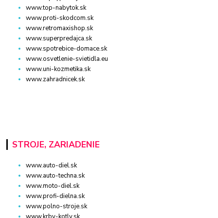
www.top-nabytok.sk
www.proti-skodcom.sk
www.retromaxishop.sk
www.superpredajca.sk
www.spotrebice-domace.sk
www.osvetlenie-svietidla.eu
www.uni-kozmetika.sk
www.zahradnicek.sk
STROJE, ZARIADENIE
www.auto-diel.sk
www.auto-techna.sk
www.moto-diel.sk
www.profi-dielna.sk
www.polno-stroje.sk
www.krby-kotly.sk