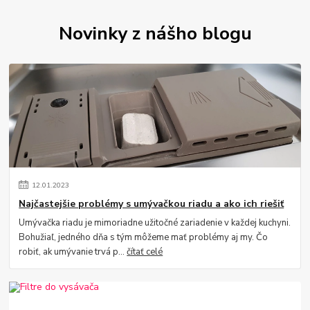
Novinky z nášho blogu
12
.
01
.
2023
Najčastejšie problémy s umývačkou riadu a ako ich riešiť
Umývačka riadu je mimoriadne užitočné zariadenie v každej kuchyni.
Bohužiaľ, jedného dňa s tým môžeme mať problémy aj my. Čo
robiť, ak umývanie trvá p...
čítať celé