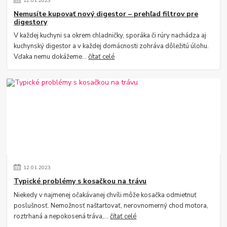
12
.
01
.
2023
Nemusíte kupovať nový digestor – prehľad filtrov pre
digestory
V každej kuchyni sa okrem chladničky, sporáka či rúry nachádza aj
kuchynský digestor a v každej domácnosti zohráva dôležitú úlohu.
Vďaka nemu dokážeme...
čítať celé
12
.
01
.
2023
Typické problémy s kosačkou na trávu
Niekedy v najmenej očakávanej chvíli môže kosačka odmietnuť
poslušnosť. Nemožnosť naštartovať, nerovnomerný chod motora,
roztrhaná a nepokosená tráva,...
čítať celé