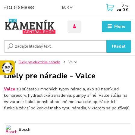
0
ks
EUR
+421 940 949 000
za
0 €
Menu
Hľadať
Úvod
Diely pre elektrické náradie
Valce
Diely pre náradie - Valce
Valce
sú súčasťou mnohých typov náradia, ako sú napríklad
kompresory, hydraulické zariadenia, pumpy a iné. Valce slúžia na
vytváranie tlaku, pohyb alebo iné mechanické operácie. Ich
funkcia závisí od konkrétneho typu náradia, v ktorom sa používajú.
Bosch