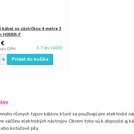
í kábel so zástrčkou 4 metre 3
m H05RR-F
 €
3-7 dní 14000
bez DPH
Pridať do košíka
blov
mnoho rôznych typov káblov, ktoré sa používajú pre elektrické nár
re väčšinu elektrických nástrojov. Okrem toho sú k dispozícii aj k
lebo kotúčové píly.