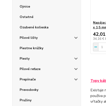
Ojnice
Ostatné
Napájac
Ozubené kolieska
x 1,5 m
42,01
Pílové lišty
34,16 €
Piestne krúžky
Piesty
Pílové reťaze
Prepínače
Typy ká
Prevodovky
Existuje 
používa p
Pružiny
vŕtačky a