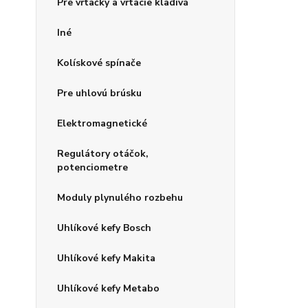
Pre vŕtačky a vŕtacie kladivá
Iné
Kolískové spínače
Pre uhlovú brúsku
Elektromagnetické
Regulátory otáčok,
potenciometre
Moduly plynulého rozbehu
Uhlíkové kefy Bosch
Uhlíkové kefy Makita
Uhlíkové kefy Metabo