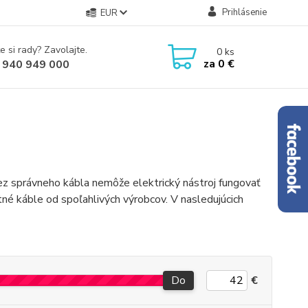
Prihlásenie
EUR
e si rady? Zavolajte.
0
ks
za
0 €
 940 949 000
ez správneho kábla nemôže elektrický nástroj fungovať
tné káble od spoľahlivých výrobcov. V nasledujúcich
Do
€