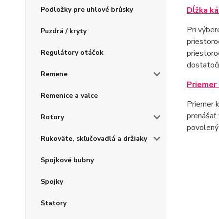
Podložky pre uhlové brúsky
Dĺžka ká
Pri výbe
Puzdrá / kryty
priestoro
Regulátory otáčok
priestoro
dostatoč
Remene
Priemer
Remenice a valce
Priemer k
prenášať 
Rotory
povolený
Rukoväte, skľučovadlá a držiaky
Spojkové bubny
Spojky
Statory