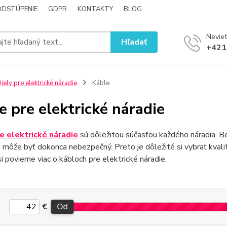
ODSTÚPENIE
GDPR
KONTAKTY
BLOG
Neviet
Hľadať
+421
iely pre elektrické náradie
Káble
e pre elektrické náradie
e elektrické náradie
sú dôležitou súčasťou každého náradia. B
 môže byť dokonca nebezpečný. Preto je dôležité si vybrať kvali
si povieme viac o kábloch pre elektrické náradie.
€
Od