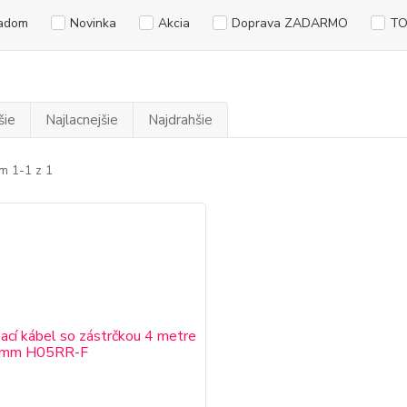
adom
Novinka
Akcia
Doprava ZADARMO
TO
šie
Najlacnejšie
Najdrahšie
m 1-1 z 1