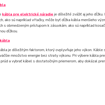
bla
re
kábla pre elektrické náradie
je dôležité zvážiť aj jeho dĺžku
ch, ako sú napríklad vŕtačky, môže byť dĺžka kábla menšieho význ
ch s obmedzeným prístupom k zásuvkám, ako sú napríklad kosačky
nou dĺžkou.
 kábla
ábla je dôležitým faktorom, ktorý ovplyvňuje jeho výkon. Káble 
väčšie množstvo energie bez straty výkonu. Pri výbere kábla pre 
 prúd a vybrať kábel s dostatočným priemerom, aby dokázal pre