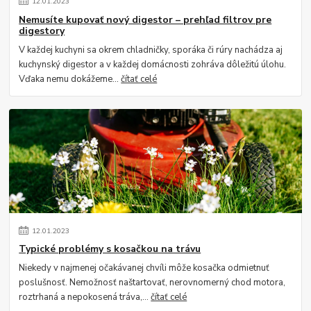
12
.
01
.
2023
Nemusíte kupovať nový digestor – prehľad filtrov pre
digestory
V každej kuchyni sa okrem chladničky, sporáka či rúry nachádza aj
kuchynský digestor a v každej domácnosti zohráva dôležitú úlohu.
Vďaka nemu dokážeme...
čítať celé
12
.
01
.
2023
Typické problémy s kosačkou na trávu
Niekedy v najmenej očakávanej chvíli môže kosačka odmietnuť
poslušnosť. Nemožnosť naštartovať, nerovnomerný chod motora,
roztrhaná a nepokosená tráva,...
čítať celé