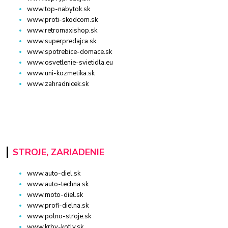
www.top-nabytok.sk
www.proti-skodcom.sk
www.retromaxishop.sk
www.superpredajca.sk
www.spotrebice-domace.sk
www.osvetlenie-svietidla.eu
www.uni-kozmetika.sk
www.zahradnicek.sk
STROJE, ZARIADENIE
www.auto-diel.sk
www.auto-techna.sk
www.moto-diel.sk
www.profi-dielna.sk
www.polno-stroje.sk
www.krby-kotly.sk