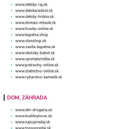
www.detsky-raj.sk
www.detskaradost.sk
www.detsky-hrdina.sk
www.domaci-milacik.sk
www.hracky-online.sk
www.kupelna.shop
www.stonshop.sk
www.sanita-kupelne.sk
www.skolsky-batoh.sk
www.sportaturistika.sk
www.potraviny-online.sk
www.zlatnictvo-online.sk
www.rybarstvo-kamenik.sk
DOM, ZÁHRADA
www.dm-drogeria.sk
www.kvalitnytovar.sk
www.najvypredaj.sk
www.topvypredaj.sk