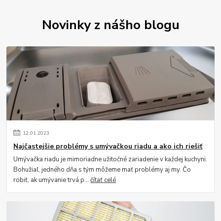
Novinky z nášho blogu
12
.
01
.
2023
Najčastejšie problémy s umývačkou riadu a ako ich riešiť
Umývačka riadu je mimoriadne užitočné zariadenie v každej kuchyni.
Bohužiaľ, jedného dňa s tým môžeme mať problémy aj my. Čo
robiť, ak umývanie trvá p...
čítať celé