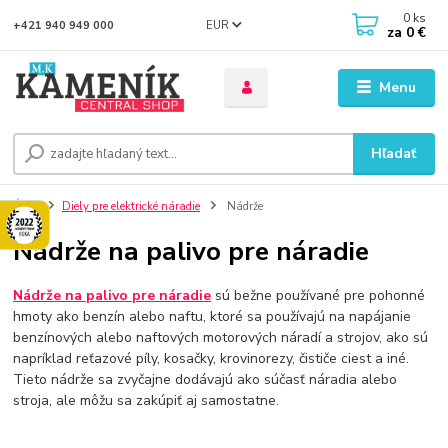
0
ks
EUR
+421 940 949 000
za
0 €
Menu
Hľadať
Úvod
Diely pre elektrické náradie
Nádrže
Nádrže na palivo pre náradie
Nádrže na palivo pre náradie
sú bežne používané pre pohonné
hmoty ako benzín alebo naftu, ktoré sa používajú na napájanie
benzínových alebo naftových motorových náradí a strojov, ako sú
napríklad reťazové píly, kosačky, krovinorezy, čističe ciest a iné.
Tieto nádrže sa zvyčajne dodávajú ako súčasť náradia alebo
stroja, ale môžu sa zakúpiť aj samostatne.