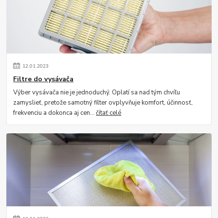
12
.
01
.
2023
Filtre do vysávača
Výber vysávača nie je jednoduchý. Oplatí sa nad tým chvíľu
zamyslieť, pretože samotný filter ovplyvňuje komfort, účinnosť,
frekvenciu a dokonca aj cen...
čítať celé