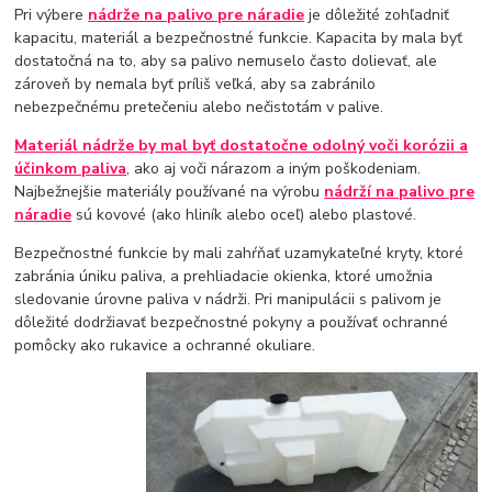
Pri výbere
nádrže na palivo pre náradie
je dôležité zohľadniť
kapacitu, materiál a bezpečnostné funkcie. Kapacita by mala byť
dostatočná na to, aby sa palivo nemuselo často dolievať, ale
zároveň by nemala byť príliš veľká, aby sa zabránilo
nebezpečnému pretečeniu alebo nečistotám v palive.
Materiál nádrže by mal byť dostatočne odolný voči korózii a
účinkom paliva
, ako aj voči nárazom a iným poškodeniam.
Najbežnejšie materiály používané na výrobu
nádrží na palivo pre
náradie
sú kovové (ako hliník alebo oceľ) alebo plastové.
Bezpečnostné funkcie by mali zahŕňať uzamykateľné kryty, ktoré
zabránia úniku paliva, a prehliadacie okienka, ktoré umožnia
sledovanie úrovne paliva v nádrži. Pri manipulácii s palivom je
dôležité dodržiavať bezpečnostné pokyny a používať ochranné
pomôcky ako rukavice a ochranné okuliare.