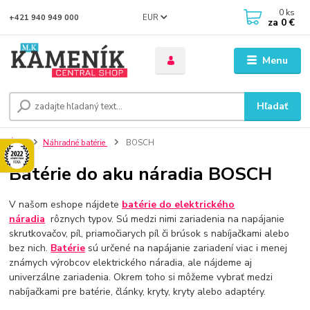
0
ks
EUR
+421 940 949 000
za
0 €
Menu
Hľadať
Úvod
Náhradné batérie
BOSCH
Batérie do aku náradia BOSCH
V našom eshope nájdete
batérie
do elektrického
náradia
rôznych typov. Sú medzi nimi zariadenia na napájanie
skrutkovačov, píl, priamočiarych píl či brúsok s nabíjačkami alebo
bez nich.
Batérie
sú určené na napájanie zariadení viac i menej
známych výrobcov elektrického náradia, ale nájdeme aj
univerzálne zariadenia. Okrem toho si môžeme vybrať medzi
nabíjačkami pre batérie, články, kryty, kryty alebo adaptéry.