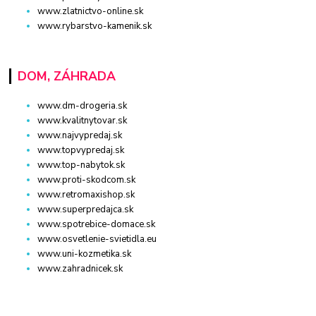
www.zlatnictvo-online.sk
www.rybarstvo-kamenik.sk
DOM, ZÁHRADA
www.dm-drogeria.sk
www.kvalitnytovar.sk
www.najvypredaj.sk
www.topvypredaj.sk
www.top-nabytok.sk
www.proti-skodcom.sk
www.retromaxishop.sk
www.superpredajca.sk
www.spotrebice-domace.sk
www.osvetlenie-svietidla.eu
www.uni-kozmetika.sk
www.zahradnicek.sk