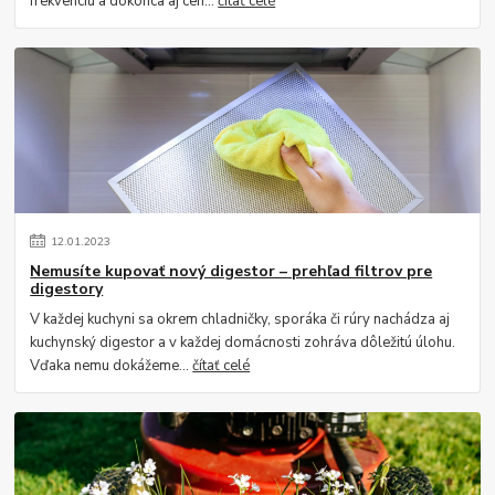
frekvenciu a dokonca aj cen...
čítať celé
12
.
01
.
2023
Nemusíte kupovať nový digestor – prehľad filtrov pre
digestory
V každej kuchyni sa okrem chladničky, sporáka či rúry nachádza aj
kuchynský digestor a v každej domácnosti zohráva dôležitú úlohu.
Vďaka nemu dokážeme...
čítať celé