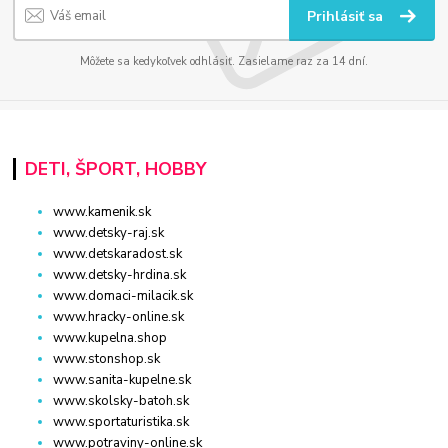
Prihlásiť sa
Môžete sa kedykoľvek odhlásiť. Zasielame raz za 14 dní.
DETI, ŠPORT, HOBBY
www.kamenik.sk
www.detsky-raj.sk
www.detskaradost.sk
www.detsky-hrdina.sk
www.domaci-milacik.sk
www.hracky-online.sk
www.kupelna.shop
www.stonshop.sk
www.sanita-kupelne.sk
www.skolsky-batoh.sk
www.sportaturistika.sk
www.potraviny-online.sk