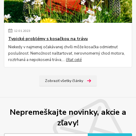
12
.
01
.
2023
Typické problémy s kosačkou na trávu
Niekedy v najmenej očakávanej chvíli môže kosačka odmietnuť
poslušnosť. Nemožnosť naštartovať, nerovnomerný chod motora,
roztrhaná a nepokosená tráva,...
čítať celé
Zobraziť všetky články
Nepremeškajte novinky, akcie a
zľavy!