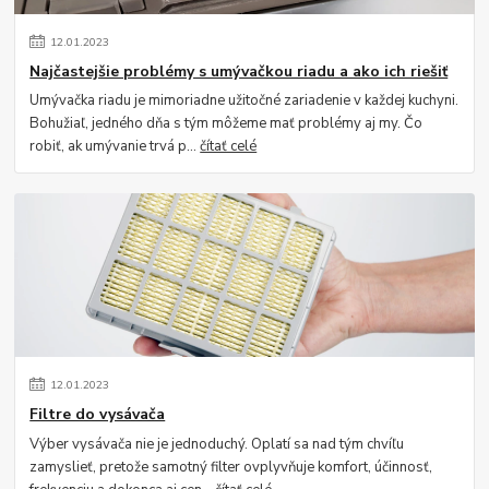
12
.
01
.
2023
Najčastejšie problémy s umývačkou riadu a ako ich riešiť
Umývačka riadu je mimoriadne užitočné zariadenie v každej kuchyni.
Bohužiaľ, jedného dňa s tým môžeme mať problémy aj my. Čo
robiť, ak umývanie trvá p...
čítať celé
12
.
01
.
2023
Filtre do vysávača
Výber vysávača nie je jednoduchý. Oplatí sa nad tým chvíľu
zamyslieť, pretože samotný filter ovplyvňuje komfort, účinnosť,