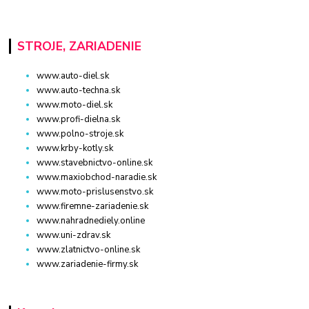
STROJE, ZARIADENIE
www.auto-diel.sk
www.auto-techna.sk
www.moto-diel.sk
www.profi-dielna.sk
www.polno-stroje.sk
www.krby-kotly.sk
www.stavebnictvo-online.sk
www.maxiobchod-naradie.sk
www.moto-prislusenstvo.sk
www.firemne-zariadenie.sk
www.nahradnediely.online
www.uni-zdrav.sk
www.zlatnictvo-online.sk
www.zariadenie-firmy.sk