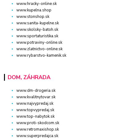
www.hracky-online.sk
www.kupelna.shop
www.stonshop.sk
www.sanita-kupelne.sk
www.skolsky-batoh.sk
www.sportaturistika.sk
www.potraviny-online.sk
www.zlatnictvo-online.sk
www.rybarstvo-kamenik.sk
DOM, ZÁHRADA
www.dm-drogeria.sk
www.kvalitnytovar.sk
www.najvypredaj.sk
www.topvypredaj.sk
www.top-nabytok.sk
www.proti-skodcom.sk
www.retromaxishop.sk
www.superpredajca.sk