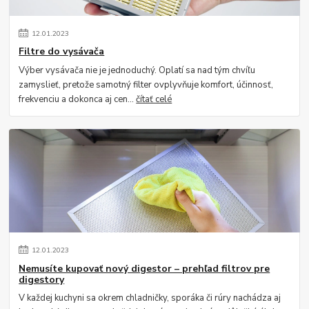
12
.
01
.
2023
Filtre do vysávača
Výber vysávača nie je jednoduchý. Oplatí sa nad tým chvíľu
zamyslieť, pretože samotný filter ovplyvňuje komfort, účinnosť,
frekvenciu a dokonca aj cen...
čítať celé
12
.
01
.
2023
Nemusíte kupovať nový digestor – prehľad filtrov pre
digestory
V každej kuchyni sa okrem chladničky, sporáka či rúry nachádza aj