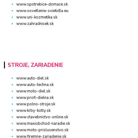
www.spotrebice-domace.sk
www.osvetlenie-svietidla.eu
www.uni-kozmetika.sk
www.zahradnicek.sk
STROJE, ZARIADENIE
www.auto-diel.sk
www.auto-techna.sk
www.moto-diel.sk
www.profi-dielna.sk
www.polno-stroje.sk
www.krby-kotly.sk
www.stavebnictvo-online.sk
www.maxiobchod-naradie.sk
www.moto-prislusenstvo.sk
www.firemne-zariadenie.sk