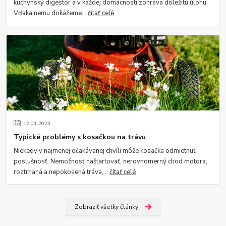
kuchynský digestor a v každej domácnosti zohráva dôležitú úlohu.
Vďaka nemu dokážeme...
čítať celé
12
.
01
.
2023
Typické problémy s kosačkou na trávu
Niekedy v najmenej očakávanej chvíli môže kosačka odmietnuť
poslušnosť. Nemožnosť naštartovať, nerovnomerný chod motora,
roztrhaná a nepokosená tráva,...
čítať celé
Zobraziť všetky články