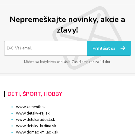
Nepremeškajte novinky, akcie a
zľavy!
Prihlásiť sa
Môžete sa kedykoľvek odhlásiť. Zasielame raz za 14 dní.
DETI, ŠPORT, HOBBY
www.kamenik.sk
www.detsky-raj.sk
www.detskaradost.sk
www.detsky-hrdina.sk
www.domaci-milacik.sk