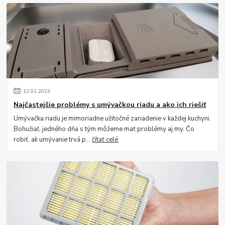
12
.
01
.
2023
Najčastejšie problémy s umývačkou riadu a ako ich riešiť
Umývačka riadu je mimoriadne užitočné zariadenie v každej kuchyni.
Bohužiaľ, jedného dňa s tým môžeme mať problémy aj my. Čo
robiť, ak umývanie trvá p...
čítať celé