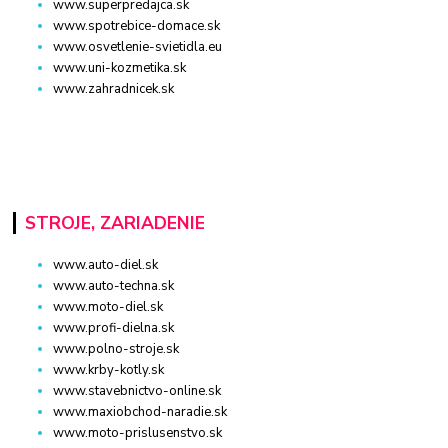
www.superpredajca.sk
www.spotrebice-domace.sk
www.osvetlenie-svietidla.eu
www.uni-kozmetika.sk
www.zahradnicek.sk
STROJE, ZARIADENIE
www.auto-diel.sk
www.auto-techna.sk
www.moto-diel.sk
www.profi-dielna.sk
www.polno-stroje.sk
www.krby-kotly.sk
www.stavebnictvo-online.sk
www.maxiobchod-naradie.sk
www.moto-prislusenstvo.sk