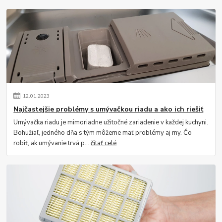
12
.
01
.
2023
Najčastejšie problémy s umývačkou riadu a ako ich riešiť
Umývačka riadu je mimoriadne užitočné zariadenie v každej kuchyni.
Bohužiaľ, jedného dňa s tým môžeme mať problémy aj my. Čo
robiť, ak umývanie trvá p...
čítať celé