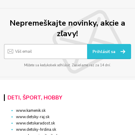
Nepremeškajte novinky, akcie a
zľavy!
Prihlásiť sa
Môžete sa kedykoľvek odhlásiť. Zasielame raz za 14 dní.
DETI, ŠPORT, HOBBY
www.kamenik.sk
www.detsky-raj.sk
www.detskaradost.sk
www.detsky-hrdina.sk