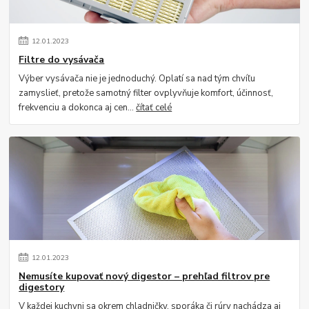
12
.
01
.
2023
Filtre do vysávača
Výber vysávača nie je jednoduchý. Oplatí sa nad tým chvíľu
zamyslieť, pretože samotný filter ovplyvňuje komfort, účinnosť,
frekvenciu a dokonca aj cen...
čítať celé
12
.
01
.
2023
Nemusíte kupovať nový digestor – prehľad filtrov pre
digestory
V každej kuchyni sa okrem chladničky, sporáka či rúry nachádza aj