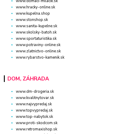
www.domaci-milacik.sk
www.hracky-online.sk
www.kupelna.shop
www.stonshop.sk
www.sanita-kupelne.sk
www.skolsky-batoh.sk
www.sportaturistika.sk
www.potraviny-online.sk
www.zlatnictvo-online.sk
www.rybarstvo-kamenik.sk
DOM, ZÁHRADA
www.dm-drogeria.sk
www.kvalitnytovar.sk
www.najvypredaj.sk
www.topvypredaj.sk
www.top-nabytok.sk
www.proti-skodcom.sk
www.retromaxishop.sk