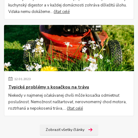
kuchynský digestor a v každej domácnosti zohráva dôležitú úlohu.
Vďaka nemu dokážeme...
čítať celé
12
.
01
.
2023
Typické problémy s kosačkou na trávu
Niekedy v najmenej očakávanej chvíli môže kosačka odmietnuť
poslušnosť. Nemožnosť naštartovať, nerovnomerný chod motora,
roztrhaná a nepokosená tráva,...
čítať celé
Zobraziť všetky články