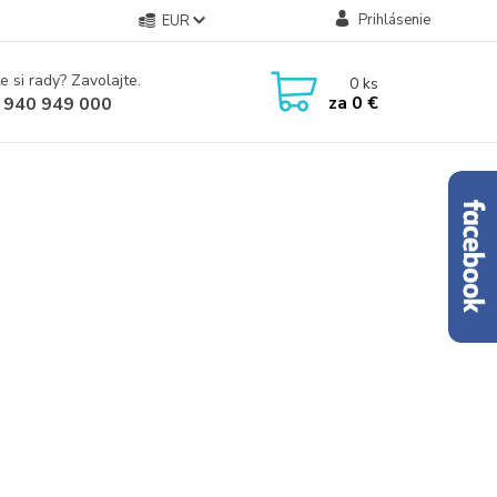
Prihlásenie
EUR
e si rady? Zavolajte.
0
ks
za
0 €
 940 949 000