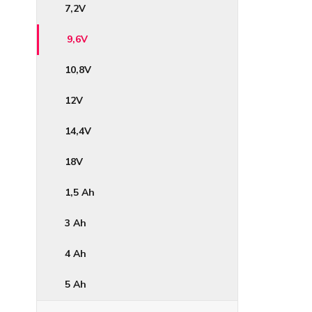
7,2V
9,6V
10,8V
12V
14,4V
18V
1,5 Ah
3 Ah
4 Ah
5 Ah