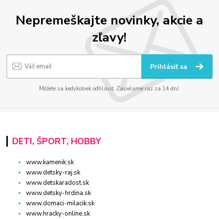
Nepremeškajte novinky, akcie a
zľavy!
Prihlásiť sa
Môžete sa kedykoľvek odhlásiť. Zasielame raz za 14 dní.
DETI, ŠPORT, HOBBY
www.kamenik.sk
www.detsky-raj.sk
www.detskaradost.sk
www.detsky-hrdina.sk
www.domaci-milacik.sk
www.hracky-online.sk