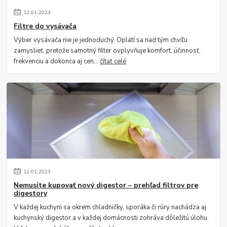
12
.
01
.
2023
Filtre do vysávača
Výber vysávača nie je jednoduchý. Oplatí sa nad tým chvíľu
zamyslieť, pretože samotný filter ovplyvňuje komfort, účinnosť,
frekvenciu a dokonca aj cen...
čítať celé
12
.
01
.
2023
Nemusíte kupovať nový digestor – prehľad filtrov pre
digestory
V každej kuchyni sa okrem chladničky, sporáka či rúry nachádza aj
kuchynský digestor a v každej domácnosti zohráva dôležitú úlohu.