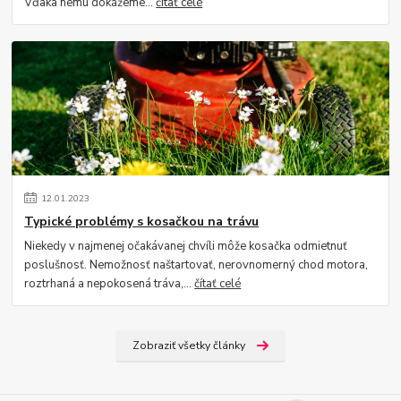
Vďaka nemu dokážeme...
čítať celé
12
.
01
.
2023
Typické problémy s kosačkou na trávu
Niekedy v najmenej očakávanej chvíli môže kosačka odmietnuť
poslušnosť. Nemožnosť naštartovať, nerovnomerný chod motora,
roztrhaná a nepokosená tráva,...
čítať celé
Zobraziť všetky články