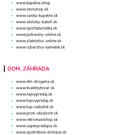
www.kupelna.shop
www.stonshop.sk
www.sanita-kupelne.sk
www.skolsky-batoh.sk
www.sportaturistika.sk
www.potraviny-online.sk
www.zlatnictvo-online.sk
www.rybarstvo-kamenik.sk
DOM, ZÁHRADA
www.dm-drogeria.sk
www.kvalitnytovar.sk
www.najvypredaj.sk
www.topvypredaj.sk
www.top-nabytok.sk
www.proti-skodcom.sk
www.retromaxishop.sk
www.superpredajca.sk
www.spotrebice-domace.sk