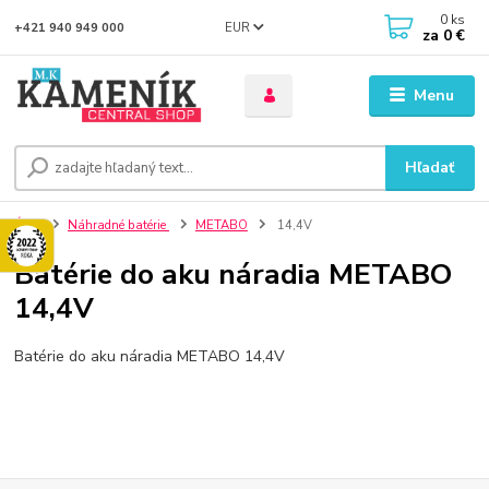
0
ks
EUR
+421 940 949 000
za
0 €
Menu
Hľadať
Úvod
Náhradné batérie
METABO
14,4V
Batérie do aku náradia METABO
14,4V
Batérie do aku náradia METABO 14,4V