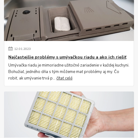
12
.
01
.
2023
Najčastejšie problémy s umývačkou riadu a ako ich riešiť
Umývačka riadu je mimoriadne užitočné zariadenie v každej kuchyni.
Bohužiaľ, jedného dňa s tým môžeme mať problémy aj my. Čo
robiť, ak umývanie trvá p...
čítať celé