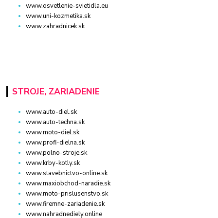
www.osvetlenie-svietidla.eu
www.uni-kozmetika.sk
www.zahradnicek.sk
STROJE, ZARIADENIE
www.auto-diel.sk
www.auto-techna.sk
www.moto-diel.sk
www.profi-dielna.sk
www.polno-stroje.sk
www.krby-kotly.sk
www.stavebnictvo-online.sk
www.maxiobchod-naradie.sk
www.moto-prislusenstvo.sk
www.firemne-zariadenie.sk
www.nahradnediely.online