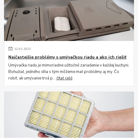
12
.
01
.
2023
Najčastejšie problémy s umývačkou riadu a ako ich riešiť
Umývačka riadu je mimoriadne užitočné zariadenie v každej kuchyni.
Bohužiaľ, jedného dňa s tým môžeme mať problémy aj my. Čo
robiť, ak umývanie trvá p...
čítať celé