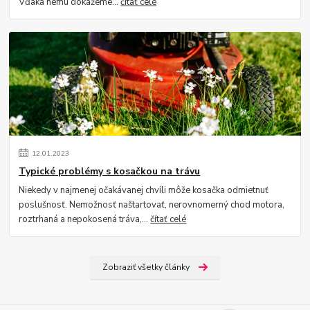
Vďaka nemu dokážeme...
čítať celé
12
.
01
.
2023
Typické problémy s kosačkou na trávu
Niekedy v najmenej očakávanej chvíli môže kosačka odmietnuť
poslušnosť. Nemožnosť naštartovať, nerovnomerný chod motora,
roztrhaná a nepokosená tráva,...
čítať celé
Zobraziť všetky články