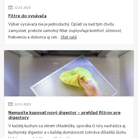
12
.
01
.
2023
Filtre do vysávača
Výber vysávača nie je jednoduchý. Oplatí sa nad tým chvíľu
zamyslieť, pretože samotný filter ovplyvňuje komfort, účinnosť,
frekvenciu a dokonca aj cen...
čítať celé
12
.
01
.
2023
Nemusíte kupovať nový digestor – prehľad filtrov pre
digestory
V každej kuchyni sa okrem chladničky, sporáka či rúry nachádza aj
kuchynský digestor a v každej domácnosti zohráva dôležitú úlohu.