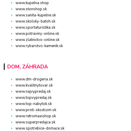
www.kupelna.shop
www.stonshop.sk
www.sanita-kupelne.sk
www.skolsky-batoh.sk
www.sportaturistika.sk
www.potraviny-online.sk
www.zlatnictvo-online.sk
www.rybarstvo-kamenik.sk
DOM, ZÁHRADA
www.dm-drogeria.sk
www.kvalitnytovar.sk
www.najvypredaj.sk
www.topvypredaj.sk
www.top-nabytok.sk
www.proti-skodcom.sk
www.retromaxishop.sk
www.superpredajca.sk
www.spotrebice-domace.sk