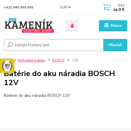
0
ks
EUR
+421 940 949 000
za
0 €
Menu
Hľadať
Úvod
Náhradné batérie
BOSCH
12V
Batérie do aku náradia BOSCH
12V
Batérie do aku náradia BOSCH 12V