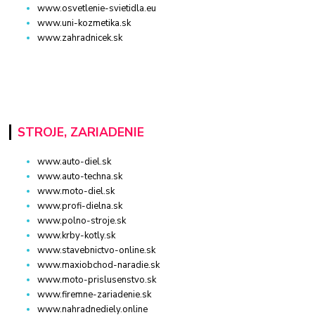
www.osvetlenie-svietidla.eu
www.uni-kozmetika.sk
www.zahradnicek.sk
STROJE, ZARIADENIE
www.auto-diel.sk
www.auto-techna.sk
www.moto-diel.sk
www.profi-dielna.sk
www.polno-stroje.sk
www.krby-kotly.sk
www.stavebnictvo-online.sk
www.maxiobchod-naradie.sk
www.moto-prislusenstvo.sk
www.firemne-zariadenie.sk
www.nahradnediely.online