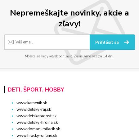
Nepremeškajte novinky, akcie a
zľavy!
Prihlásiť sa
Môžete sa kedykoľvek odhlásiť. Zasielame raz za 14 dní.
DETI, ŠPORT, HOBBY
www.kamenik.sk
www.detsky-raj.sk
www.detskaradost.sk
www.detsky-hrdina.sk
www.domaci-milacik.sk
www.hracky-online.sk