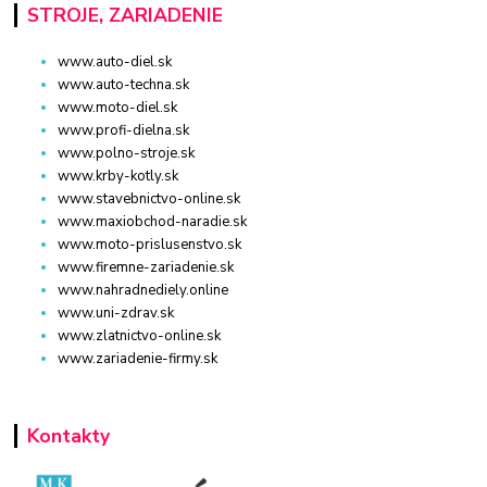
STROJE, ZARIADENIE
www.auto-diel.sk
www.auto-techna.sk
www.moto-diel.sk
www.profi-dielna.sk
www.polno-stroje.sk
www.krby-kotly.sk
www.stavebnictvo-online.sk
www.maxiobchod-naradie.sk
www.moto-prislusenstvo.sk
www.firemne-zariadenie.sk
www.nahradnediely.online
www.uni-zdrav.sk
www.zlatnictvo-online.sk
www.zariadenie-firmy.sk
Kontakty