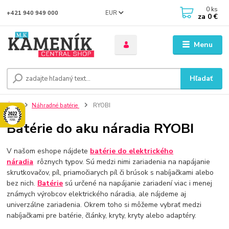
0
ks
EUR
+421 940 949 000
za
0 €
Menu
Hľadať
Úvod
Náhradné batérie
RYOBI
Batérie do aku náradia RYOBI
V našom eshope nájdete
batérie
do elektrického
náradia
rôznych typov. Sú medzi nimi zariadenia na napájanie
skrutkovačov, píl, priamočiarych píl či brúsok s nabíjačkami alebo
bez nich.
Batérie
sú určené na napájanie zariadení viac i menej
známych výrobcov elektrického náradia, ale nájdeme aj
univerzálne zariadenia. Okrem toho si môžeme vybrať medzi
nabíjačkami pre batérie, články, kryty, kryty alebo adaptéry.