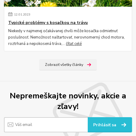
12
.
01
.
2023
Typické problémy s kosačkou na trávu
Niekedy v najmenej očakávanej chvíli môže kosačka odmietnuť
poslušnosť. Nemožnosť naštartovať, nerovnomerný chod motora,
roztrhaná a nepokosená tráva,...
čítať celé
Zobraziť všetky články
Nepremeškajte novinky, akcie a
zľavy!
Prihlásiť sa