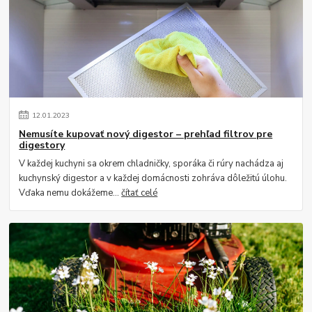
12
.
01
.
2023
Nemusíte kupovať nový digestor – prehľad filtrov pre
digestory
V každej kuchyni sa okrem chladničky, sporáka či rúry nachádza aj
kuchynský digestor a v každej domácnosti zohráva dôležitú úlohu.
Vďaka nemu dokážeme...
čítať celé