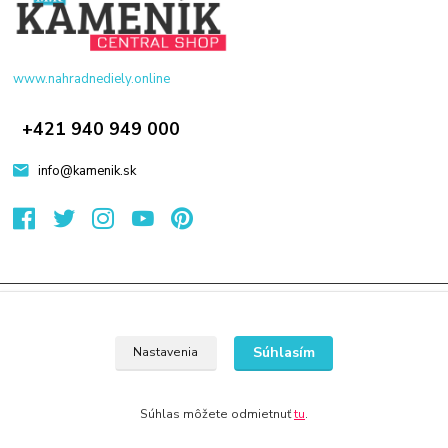
www.nahradnediely.online
+421 940 949 000
info@kamenik.sk
© 2024 Všetky práva vyhradené KAMENIK.SK
Vytvorené na
Eshop-rychlo.sk
Súhlasím
Nastavenia
Súhlas môžete odmietnuť
tu
.