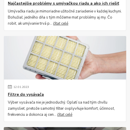
Najčastejšie problémy s umývačkou riadu a ako ich riešiť
Umývačka riadu je mimoriadne užitočné zariadenie v každej kuchyni.
Bohužiaľ, jedného dňa s tým môžeme mať problémy aj my. Čo
robiť, ak umývanie trvá p...
čítať celé
12
.
01
.
2023
Filtre do vysávača
Výber vysávača nie je jednoduchý. Oplatí sa nad tým chvíľu
zamyslieť, pretože samotný filter ovplyvňuje komfort, účinnosť,
frekvenciu a dokonca aj cen...
čítať celé