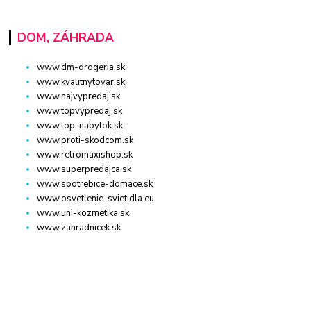
DOM, ZÁHRADA
www.dm-drogeria.sk
www.kvalitnytovar.sk
www.najvypredaj.sk
www.topvypredaj.sk
www.top-nabytok.sk
www.proti-skodcom.sk
www.retromaxishop.sk
www.superpredajca.sk
www.spotrebice-domace.sk
www.osvetlenie-svietidla.eu
www.uni-kozmetika.sk
www.zahradnicek.sk