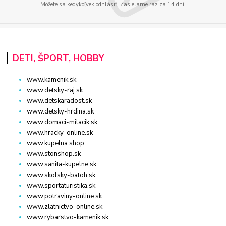
Môžete sa kedykoľvek odhlásiť. Zasielame raz za 14 dní.
DETI, ŠPORT, HOBBY
www.kamenik.sk
www.detsky-raj.sk
www.detskaradost.sk
www.detsky-hrdina.sk
www.domaci-milacik.sk
www.hracky-online.sk
www.kupelna.shop
www.stonshop.sk
www.sanita-kupelne.sk
www.skolsky-batoh.sk
www.sportaturistika.sk
www.potraviny-online.sk
www.zlatnictvo-online.sk
www.rybarstvo-kamenik.sk