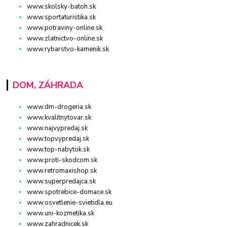
www.skolsky-batoh.sk
www.sportaturistika.sk
www.potraviny-online.sk
www.zlatnictvo-online.sk
www.rybarstvo-kamenik.sk
DOM, ZÁHRADA
www.dm-drogeria.sk
www.kvalitnytovar.sk
www.najvypredaj.sk
www.topvypredaj.sk
www.top-nabytok.sk
www.proti-skodcom.sk
www.retromaxishop.sk
www.superpredajca.sk
www.spotrebice-domace.sk
www.osvetlenie-svietidla.eu
www.uni-kozmetika.sk
www.zahradnicek.sk