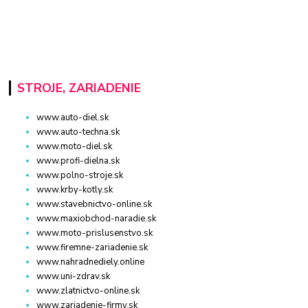
STROJE, ZARIADENIE
www.auto-diel.sk
www.auto-techna.sk
www.moto-diel.sk
www.profi-dielna.sk
www.polno-stroje.sk
www.krby-kotly.sk
www.stavebnictvo-online.sk
www.maxiobchod-naradie.sk
www.moto-prislusenstvo.sk
www.firemne-zariadenie.sk
www.nahradnediely.online
www.uni-zdrav.sk
www.zlatnictvo-online.sk
www.zariadenie-firmy.sk