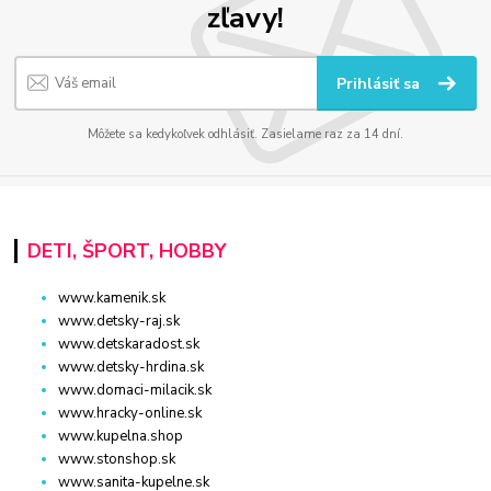
zľavy!
Prihlásiť sa
Môžete sa kedykoľvek odhlásiť. Zasielame raz za 14 dní.
DETI, ŠPORT, HOBBY
www.kamenik.sk
www.detsky-raj.sk
www.detskaradost.sk
www.detsky-hrdina.sk
www.domaci-milacik.sk
www.hracky-online.sk
www.kupelna.shop
www.stonshop.sk
www.sanita-kupelne.sk