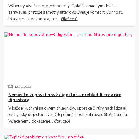
Výber vysávača nie je jednoduchý. Oplatí sa nad tým chvíľu
zamyslieť, pretože samotný filter ovplyvňuje komfort, účinnosť,
frekvenciu a dokonca aj cen...
čítať celé
12
.
01
.
2023
Nemusíte kupovať nový digestor – prehľad filtrov pre
digestory
V každej kuchyni sa okrem chladničky, sporáka či rúry nachádza aj
kuchynský digestor a v každej domácnosti zohráva dôležitú úlohu.
Vďaka nemu dokážeme...
čítať celé