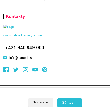
Kontakty
www.nahradnediely.online
+421 940 949 000
info@kamenik.sk
© 2024 Všetky práva vyhradené KAMENIK.SK
Vytvorené na
Eshop-rychlo.sk
Súhlasím
Nastavenia