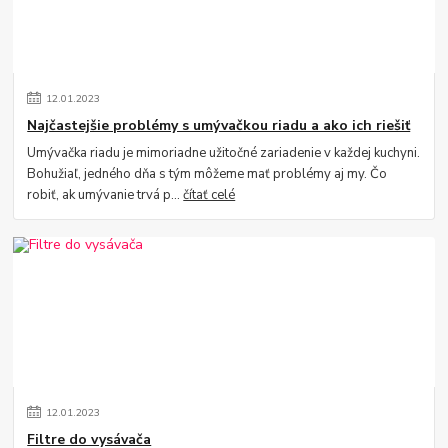
12
.
01
.
2023
Najčastejšie problémy s umývačkou riadu a ako ich riešiť
Umývačka riadu je mimoriadne užitočné zariadenie v každej kuchyni.
Bohužiaľ, jedného dňa s tým môžeme mať problémy aj my. Čo
robiť, ak umývanie trvá p...
čítať celé
12
.
01
.
2023
Filtre do vysávača