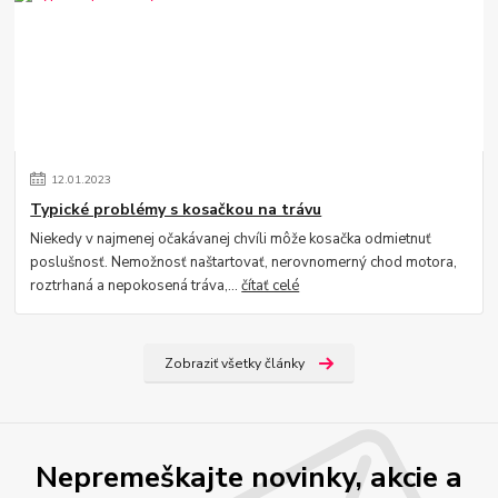
12
.
01
.
2023
Typické problémy s kosačkou na trávu
Niekedy v najmenej očakávanej chvíli môže kosačka odmietnuť
poslušnosť. Nemožnosť naštartovať, nerovnomerný chod motora,
roztrhaná a nepokosená tráva,...
čítať celé
Zobraziť všetky články
Nepremeškajte novinky, akcie a