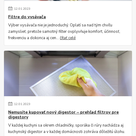
12
.
01
.
2023
Filtre do vysávača
Výber vysávača nie je jednoduchý. Oplatí sa nad tým chvíľu
zamyslieť, pretože samotný filter ovplyvňuje komfort, účinnosť,
frekvenciu a dokonca aj cen...
čítať celé
12
.
01
.
2023
Nemusíte kupovať nový digestor – prehľad filtrov pre
digestory
V každej kuchyni sa okrem chladničky, sporáka či rúry nachádza aj
kuchynský digestor a v každej domácnosti zohráva dôležitú úlohu.