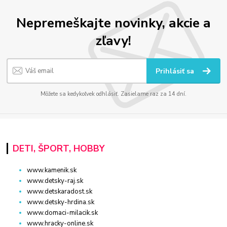
Nepremeškajte novinky, akcie a
zľavy!
Prihlásiť sa
Môžete sa kedykoľvek odhlásiť. Zasielame raz za 14 dní.
DETI, ŠPORT, HOBBY
www.kamenik.sk
www.detsky-raj.sk
www.detskaradost.sk
www.detsky-hrdina.sk
www.domaci-milacik.sk
www.hracky-online.sk