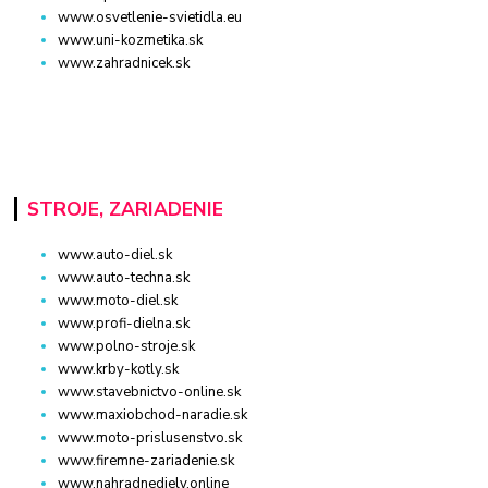
www.osvetlenie-svietidla.eu
www.uni-kozmetika.sk
www.zahradnicek.sk
STROJE, ZARIADENIE
www.auto-diel.sk
www.auto-techna.sk
www.moto-diel.sk
www.profi-dielna.sk
www.polno-stroje.sk
www.krby-kotly.sk
www.stavebnictvo-online.sk
www.maxiobchod-naradie.sk
www.moto-prislusenstvo.sk
www.firemne-zariadenie.sk
www.nahradnediely.online