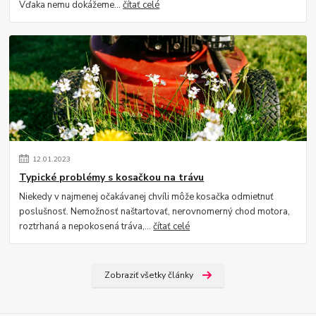
Vďaka nemu dokážeme...
čítať celé
12
.
01
.
2023
Typické problémy s kosačkou na trávu
Niekedy v najmenej očakávanej chvíli môže kosačka odmietnuť
poslušnosť. Nemožnosť naštartovať, nerovnomerný chod motora,
roztrhaná a nepokosená tráva,...
čítať celé
Zobraziť všetky články