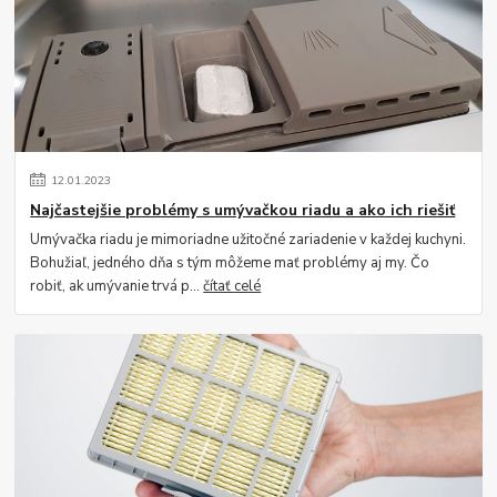
12
.
01
.
2023
Najčastejšie problémy s umývačkou riadu a ako ich riešiť
Umývačka riadu je mimoriadne užitočné zariadenie v každej kuchyni.
Bohužiaľ, jedného dňa s tým môžeme mať problémy aj my. Čo
robiť, ak umývanie trvá p...
čítať celé