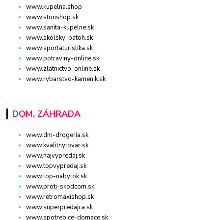
www.kupelna.shop
www.stonshop.sk
www.sanita-kupelne.sk
www.skolsky-batoh.sk
www.sportaturistika.sk
www.potraviny-online.sk
www.zlatnictvo-online.sk
www.rybarstvo-kamenik.sk
DOM, ZÁHRADA
www.dm-drogeria.sk
www.kvalitnytovar.sk
www.najvypredaj.sk
www.topvypredaj.sk
www.top-nabytok.sk
www.proti-skodcom.sk
www.retromaxishop.sk
www.superpredajca.sk
www.spotrebice-domace.sk