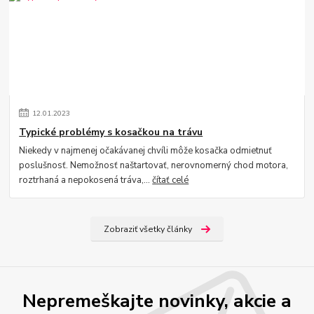
12
.
01
.
2023
Typické problémy s kosačkou na trávu
Niekedy v najmenej očakávanej chvíli môže kosačka odmietnuť
poslušnosť. Nemožnosť naštartovať, nerovnomerný chod motora,
roztrhaná a nepokosená tráva,...
čítať celé
Zobraziť všetky články
Nepremeškajte novinky, akcie a