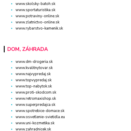
www.skolsky-batoh.sk
www.sportaturistika.sk
www.potraviny-online.sk
www.zlatnictvo-online.sk
www.rybarstvo-kamenik.sk
DOM, ZÁHRADA
www.dm-drogeria.sk
www.kvalitnytovar.sk
www.najvypredaj.sk
www.topvypredaj.sk
www.top-nabytok.sk
www.proti-skodcom.sk
www.retromaxishop.sk
www.superpredajca.sk
www.spotrebice-domace.sk
www.osvetlenie-svietidla.eu
www.uni-kozmetika.sk
www.zahradnicek.sk