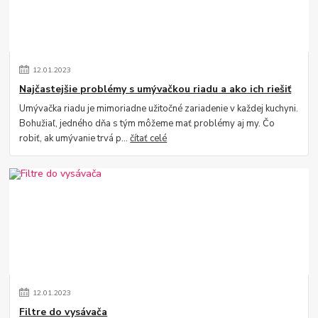
12
.
01
.
2023
Najčastejšie problémy s umývačkou riadu a ako ich riešiť
Umývačka riadu je mimoriadne užitočné zariadenie v každej kuchyni.
Bohužiaľ, jedného dňa s tým môžeme mať problémy aj my. Čo
robiť, ak umývanie trvá p...
čítať celé
12
.
01
.
2023
Filtre do vysávača