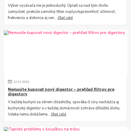
Výber vysávača nie je jednoduchý. Oplatí sa nad tým chvíľu
zamyslieť, pretože samotný filter ovplyvňuje komfort, účinnosť,
frekvenciu a dokonca aj cen...
čítať celé
12
.
01
.
2023
Nemusíte kupovať nový digestor – prehľad filtrov pre
digestory
V každej kuchyni sa okrem chladničky, sporáka či rúry nachádza aj
kuchynský digestor a v každej domácnosti zohráva dôležitú úlohu.
Vďaka nemu dokážeme...
čítať celé