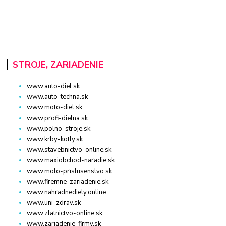
STROJE, ZARIADENIE
www.auto-diel.sk
www.auto-techna.sk
www.moto-diel.sk
www.profi-dielna.sk
www.polno-stroje.sk
www.krby-kotly.sk
www.stavebnictvo-online.sk
www.maxiobchod-naradie.sk
www.moto-prislusenstvo.sk
www.firemne-zariadenie.sk
www.nahradnediely.online
www.uni-zdrav.sk
www.zlatnictvo-online.sk
www.zariadenie-firmy.sk