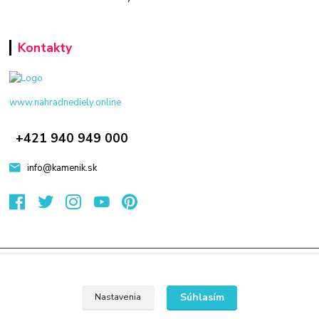
Kontakty
www.nahradnediely.online
+421 940 949 000
info@kamenik.sk
© 2024 Všetky práva vyhradené KAMENIK.SK
Vytvorené na
Eshop-rychlo.sk
Súhlasím
Nastavenia