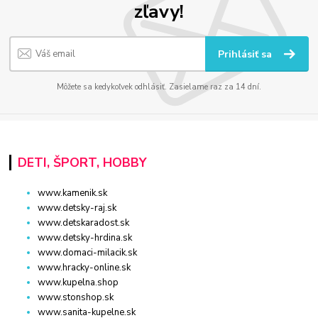
zľavy!
Prihlásiť sa
Môžete sa kedykoľvek odhlásiť. Zasielame raz za 14 dní.
DETI, ŠPORT, HOBBY
www.kamenik.sk
www.detsky-raj.sk
www.detskaradost.sk
www.detsky-hrdina.sk
www.domaci-milacik.sk
www.hracky-online.sk
www.kupelna.shop
www.stonshop.sk
www.sanita-kupelne.sk