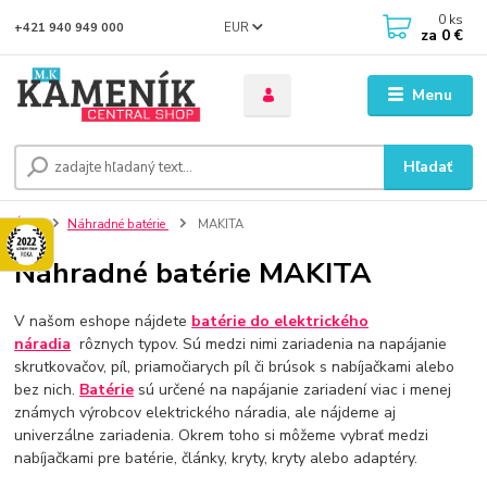
0
ks
EUR
+421 940 949 000
za
0 €
Menu
Hľadať
Úvod
Náhradné batérie
MAKITA
Náhradné batérie MAKITA
V našom eshope nájdete
batérie
do elektrického
náradia
rôznych typov. Sú medzi nimi zariadenia na napájanie
skrutkovačov, píl, priamočiarych píl či brúsok s nabíjačkami alebo
bez nich.
Batérie
sú určené na napájanie zariadení viac i menej
známych výrobcov elektrického náradia, ale nájdeme aj
univerzálne zariadenia. Okrem toho si môžeme vybrať medzi
nabíjačkami pre batérie, články, kryty, kryty alebo adaptéry.