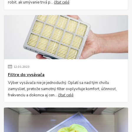
robiť, ak umývanie trvá p...
čítať celé
12
.
01
.
2023
Filtre do vysávača
Výber vysávača nie je jednoduchý. Oplatí sa nad tým chvíľu
zamyslieť, pretože samotný filter ovplyvňuje komfort, účinnosť,
frekvenciu a dokonca aj cen...
čítať celé