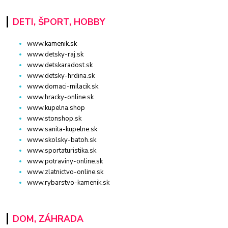
DETI, ŠPORT, HOBBY
www.kamenik.sk
www.detsky-raj.sk
www.detskaradost.sk
www.detsky-hrdina.sk
www.domaci-milacik.sk
www.hracky-online.sk
www.kupelna.shop
www.stonshop.sk
www.sanita-kupelne.sk
www.skolsky-batoh.sk
www.sportaturistika.sk
www.potraviny-online.sk
www.zlatnictvo-online.sk
www.rybarstvo-kamenik.sk
DOM, ZÁHRADA