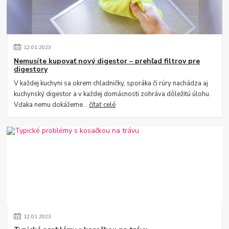
12
.
01
.
2023
Nemusíte kupovať nový digestor – prehľad filtrov pre
digestory
V každej kuchyni sa okrem chladničky, sporáka či rúry nachádza aj
kuchynský digestor a v každej domácnosti zohráva dôležitú úlohu.
Vďaka nemu dokážeme...
čítať celé
12
.
01
.
2023