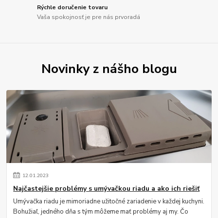
Rýchle doručenie tovaru
Vaša spokojnosť je pre nás prvoradá
Novinky z nášho blogu
12
.
01
.
2023
Najčastejšie problémy s umývačkou riadu a ako ich riešiť
Umývačka riadu je mimoriadne užitočné zariadenie v každej kuchyni.
Bohužiaľ, jedného dňa s tým môžeme mať problémy aj my. Čo