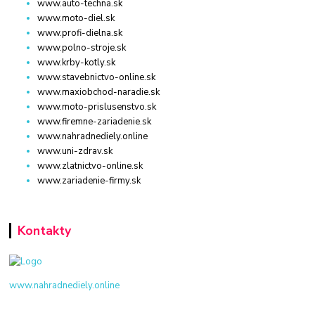
www.auto-techna.sk
www.moto-diel.sk
www.profi-dielna.sk
www.polno-stroje.sk
www.krby-kotly.sk
www.stavebnictvo-online.sk
www.maxiobchod-naradie.sk
www.moto-prislusenstvo.sk
www.firemne-zariadenie.sk
www.nahradnediely.online
www.uni-zdrav.sk
www.zlatnictvo-online.sk
www.zariadenie-firmy.sk
Kontakty
www.nahradnediely.online