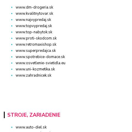
www.dm-drogeria.sk
www.kvalitnytovar.sk
www.najvypredaj.sk
www.topvypredaj.sk
www.top-nabytok.sk
www.proti-skodcom.sk
www.retromaxishop.sk
www.superpredajca.sk
www.spotrebice-domace.sk
www.osvetlenie-svietidla.eu
www.uni-kozmetika.sk
www.zahradnicek.sk
STROJE, ZARIADENIE
www.auto-diel.sk