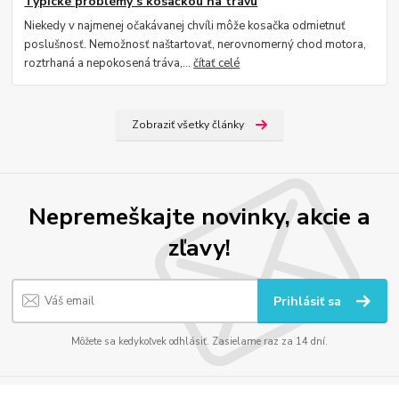
Typické problémy s kosačkou na trávu
Niekedy v najmenej očakávanej chvíli môže kosačka odmietnuť
poslušnosť. Nemožnosť naštartovať, nerovnomerný chod motora,
roztrhaná a nepokosená tráva,...
čítať celé
Zobraziť všetky články
Nepremeškajte novinky, akcie a
zľavy!
Prihlásiť sa
Môžete sa kedykoľvek odhlásiť. Zasielame raz za 14 dní.