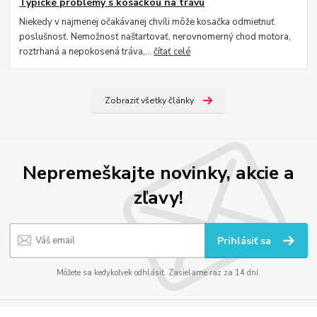
Typické problémy s kosačkou na trávu
Niekedy v najmenej očakávanej chvíli môže kosačka odmietnuť
poslušnosť. Nemožnosť naštartovať, nerovnomerný chod motora,
roztrhaná a nepokosená tráva,...
čítať celé
Zobraziť všetky články
Nepremeškajte novinky, akcie a
zľavy!
Prihlásiť sa
Môžete sa kedykoľvek odhlásiť. Zasielame raz za 14 dní.