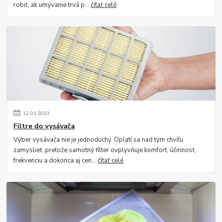
robiť, ak umývanie trvá p...
čítať celé
12
.
01
.
2023
Filtre do vysávača
Výber vysávača nie je jednoduchý. Oplatí sa nad tým chvíľu
zamyslieť, pretože samotný filter ovplyvňuje komfort, účinnosť,
frekvenciu a dokonca aj cen...
čítať celé