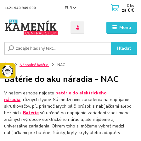
0
ks
EUR
+421 940 949 000
za
0 €
Menu
Hľadať
Úvod
Náhradné batérie
NAC
Batérie do aku náradia - NAC
V našom eshope nájdete
batérie
do elektrického
náradia
rôznych typov. Sú medzi nimi zariadenia na napájanie
skrutkovačov, píl, priamočiarych píl či brúsok s nabíjačkami alebo
bez nich.
Batérie
sú určené na napájanie zariadení viac i menej
známych výrobcov elektrického náradia, ale nájdeme aj
univerzálne zariadenia. Okrem toho si môžeme vybrať medzi
nabíjačkami pre batérie, články, kryty, kryty alebo adaptéry.