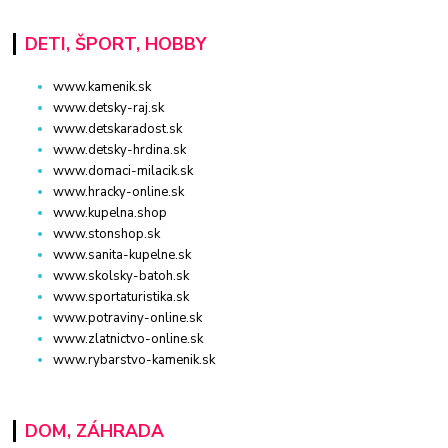
DETI, ŠPORT, HOBBY
www.kamenik.sk
www.detsky-raj.sk
www.detskaradost.sk
www.detsky-hrdina.sk
www.domaci-milacik.sk
www.hracky-online.sk
www.kupelna.shop
www.stonshop.sk
www.sanita-kupelne.sk
www.skolsky-batoh.sk
www.sportaturistika.sk
www.potraviny-online.sk
www.zlatnictvo-online.sk
www.rybarstvo-kamenik.sk
DOM, ZÁHRADA