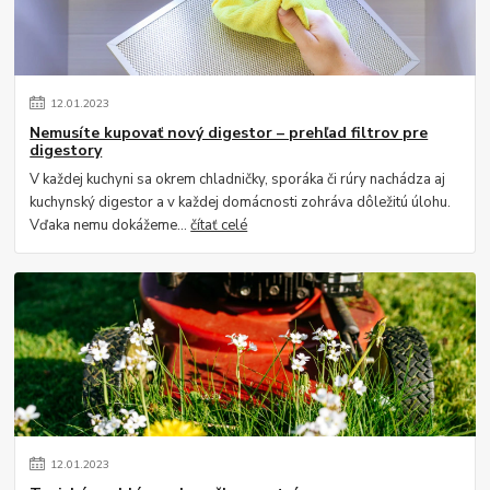
12
.
01
.
2023
Nemusíte kupovať nový digestor – prehľad filtrov pre
digestory
V každej kuchyni sa okrem chladničky, sporáka či rúry nachádza aj
kuchynský digestor a v každej domácnosti zohráva dôležitú úlohu.
Vďaka nemu dokážeme...
čítať celé
12
.
01
.
2023