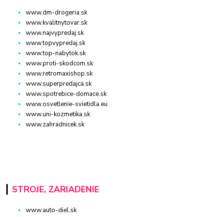
www.dm-drogeria.sk
www.kvalitnytovar.sk
www.najvypredaj.sk
www.topvypredaj.sk
www.top-nabytok.sk
www.proti-skodcom.sk
www.retromaxishop.sk
www.superpredajca.sk
www.spotrebice-domace.sk
www.osvetlenie-svietidla.eu
www.uni-kozmetika.sk
www.zahradnicek.sk
STROJE, ZARIADENIE
www.auto-diel.sk