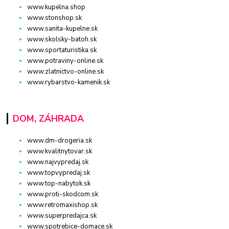
www.kupelna.shop
www.stonshop.sk
www.sanita-kupelne.sk
www.skolsky-batoh.sk
www.sportaturistika.sk
www.potraviny-online.sk
www.zlatnictvo-online.sk
www.rybarstvo-kamenik.sk
DOM, ZÁHRADA
www.dm-drogeria.sk
www.kvalitnytovar.sk
www.najvypredaj.sk
www.topvypredaj.sk
www.top-nabytok.sk
www.proti-skodcom.sk
www.retromaxishop.sk
www.superpredajca.sk
www.spotrebice-domace.sk