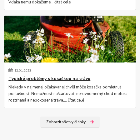
Vďaka nemu dokážeme...
čítať celé
12
.
01
.
2023
Typické problémy s kosačkou na trávu
Niekedy v najmenej očakávanej chvíli môže kosačka odmietnuť
poslušnosť. Nemožnosť naštartovať, nerovnomerný chod motora,
roztrhaná a nepokosená tráva,...
čítať celé
Zobraziť všetky články