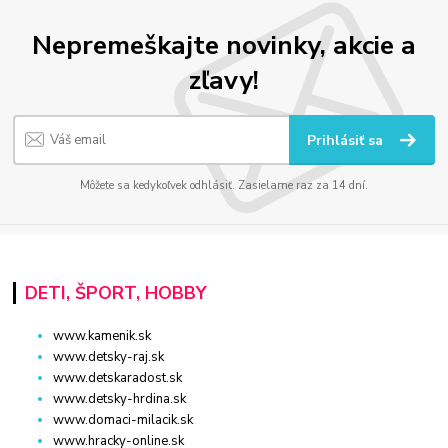
Nepremeškajte novinky, akcie a
zľavy!
Prihlásiť sa
Môžete sa kedykoľvek odhlásiť. Zasielame raz za 14 dní.
DETI, ŠPORT, HOBBY
www.kamenik.sk
www.detsky-raj.sk
www.detskaradost.sk
www.detsky-hrdina.sk
www.domaci-milacik.sk
www.hracky-online.sk