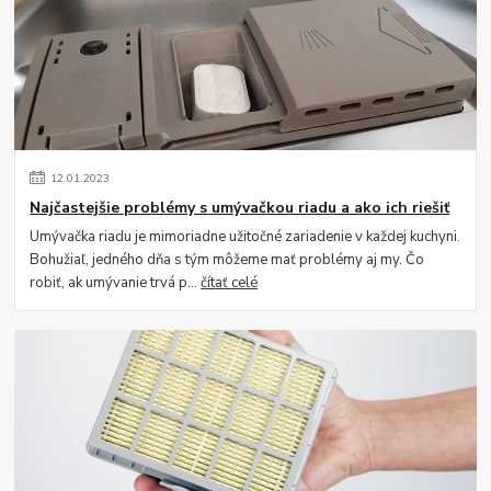
12
.
01
.
2023
Najčastejšie problémy s umývačkou riadu a ako ich riešiť
Umývačka riadu je mimoriadne užitočné zariadenie v každej kuchyni.
Bohužiaľ, jedného dňa s tým môžeme mať problémy aj my. Čo
robiť, ak umývanie trvá p...
čítať celé