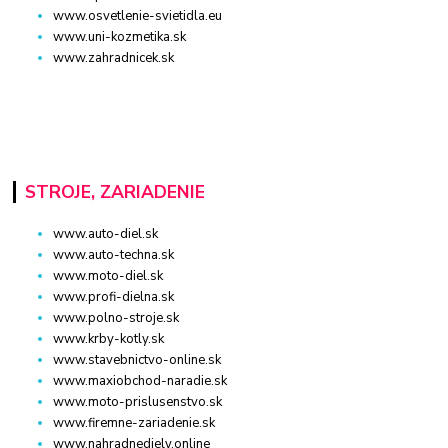
www.osvetlenie-svietidla.eu
www.uni-kozmetika.sk
www.zahradnicek.sk
STROJE, ZARIADENIE
www.auto-diel.sk
www.auto-techna.sk
www.moto-diel.sk
www.profi-dielna.sk
www.polno-stroje.sk
www.krby-kotly.sk
www.stavebnictvo-online.sk
www.maxiobchod-naradie.sk
www.moto-prislusenstvo.sk
www.firemne-zariadenie.sk
www.nahradnediely.online