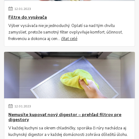
12
.
01
.
2023
Filtre do vysávača
Výber vysávača nie je jednoduchý. Oplatí sa nad tým chvíľu
zamyslieť, pretože samotný filter ovplyvňuje komfort, účinnosť,
frekvenciu a dokonca aj cen...
čítať celé
12
.
01
.
2023
Nemusíte kupovať nový digestor – prehľad filtrov pre
digestory
V každej kuchyni sa okrem chladničky, sporáka či rúry nachádza aj
kuchynský digestor a v každej domácnosti zohráva dôležitú úlohu.