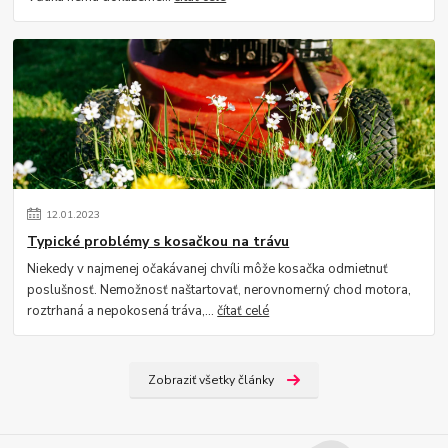
12
.
01
.
2023
Typické problémy s kosačkou na trávu
Niekedy v najmenej očakávanej chvíli môže kosačka odmietnuť
poslušnosť. Nemožnosť naštartovať, nerovnomerný chod motora,
roztrhaná a nepokosená tráva,...
čítať celé
Zobraziť všetky články