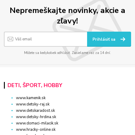
Nepremeškajte novinky, akcie a
zľavy!
Prihlásiť sa
Môžete sa kedykoľvek odhlásiť. Zasielame raz za 14 dní.
DETI, ŠPORT, HOBBY
www.kamenik.sk
www.detsky-raj.sk
www.detskaradost.sk
www.detsky-hrdina.sk
www.domaci-milacik.sk
www.hracky-online.sk