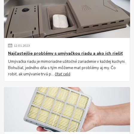
12
.
01
.
2023
Najčastejšie problémy s umývačkou riadu a ako ich riešiť
Umývačka riadu je mimoriadne užitočné zariadenie v každej kuchyni.
Bohužiaľ, jedného dňa s tým môžeme mať problémy aj my. Čo
robiť, ak umývanie trvá p...
čítať celé