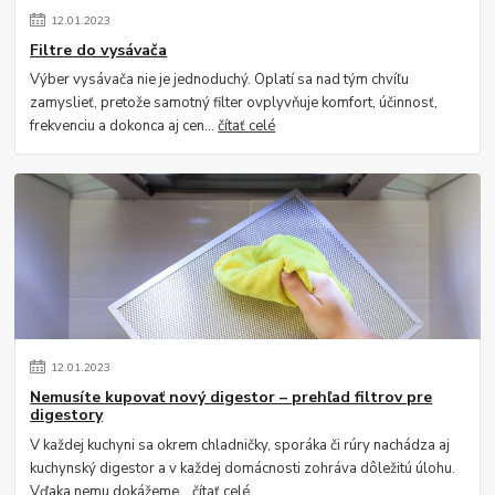
12
.
01
.
2023
Filtre do vysávača
Výber vysávača nie je jednoduchý. Oplatí sa nad tým chvíľu
zamyslieť, pretože samotný filter ovplyvňuje komfort, účinnosť,
frekvenciu a dokonca aj cen...
čítať celé
12
.
01
.
2023
Nemusíte kupovať nový digestor – prehľad filtrov pre
digestory
V každej kuchyni sa okrem chladničky, sporáka či rúry nachádza aj
kuchynský digestor a v každej domácnosti zohráva dôležitú úlohu.
Vďaka nemu dokážeme...
čítať celé