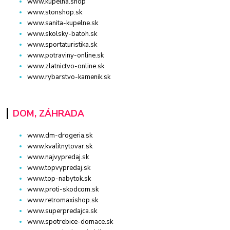
www.kupelna.shop
www.stonshop.sk
www.sanita-kupelne.sk
www.skolsky-batoh.sk
www.sportaturistika.sk
www.potraviny-online.sk
www.zlatnictvo-online.sk
www.rybarstvo-kamenik.sk
DOM, ZÁHRADA
www.dm-drogeria.sk
www.kvalitnytovar.sk
www.najvypredaj.sk
www.topvypredaj.sk
www.top-nabytok.sk
www.proti-skodcom.sk
www.retromaxishop.sk
www.superpredajca.sk
www.spotrebice-domace.sk