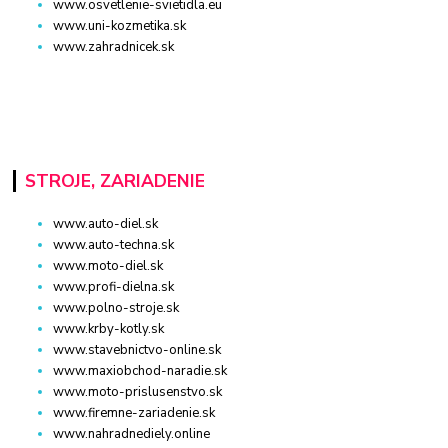
www.osvetlenie-svietidla.eu
www.uni-kozmetika.sk
www.zahradnicek.sk
STROJE, ZARIADENIE
www.auto-diel.sk
www.auto-techna.sk
www.moto-diel.sk
www.profi-dielna.sk
www.polno-stroje.sk
www.krby-kotly.sk
www.stavebnictvo-online.sk
www.maxiobchod-naradie.sk
www.moto-prislusenstvo.sk
www.firemne-zariadenie.sk
www.nahradnediely.online