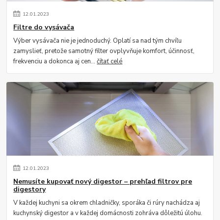
12
.
01
.
2023
Filtre do vysávača
Výber vysávača nie je jednoduchý. Oplatí sa nad tým chvíľu
zamyslieť, pretože samotný filter ovplyvňuje komfort, účinnosť,
frekvenciu a dokonca aj cen...
čítať celé
12
.
01
.
2023
Nemusíte kupovať nový digestor – prehľad filtrov pre
digestory
V každej kuchyni sa okrem chladničky, sporáka či rúry nachádza aj
kuchynský digestor a v každej domácnosti zohráva dôležitú úlohu.