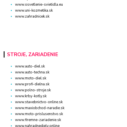
www.osvetlenie-svietidla.eu
www.uni-kozmetika.sk
www.zahradnicek.sk
STROJE, ZARIADENIE
www.auto-diel.sk
www.auto-techna.sk
www.moto-diel.sk
www.profi-dielna.sk
www.polno-stroje.sk
www.krby-kotly.sk
www.stavebnictvo-online.sk
www.maxiobchod-naradie.sk
www.moto-prislusenstvo.sk
www.firemne-zariadenie.sk
www.nahradnediely.online