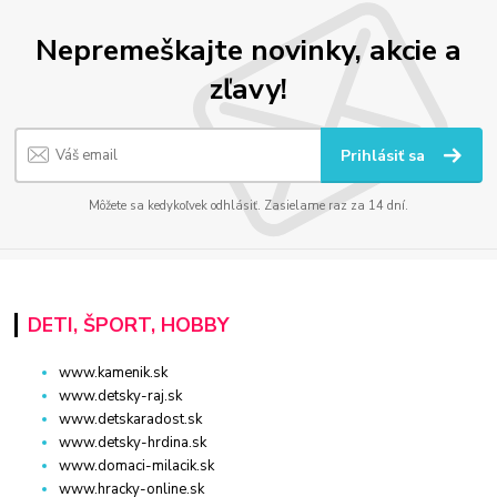
Nepremeškajte novinky, akcie a
zľavy!
Prihlásiť sa
Môžete sa kedykoľvek odhlásiť. Zasielame raz za 14 dní.
DETI, ŠPORT, HOBBY
www.kamenik.sk
www.detsky-raj.sk
www.detskaradost.sk
www.detsky-hrdina.sk
www.domaci-milacik.sk
www.hracky-online.sk