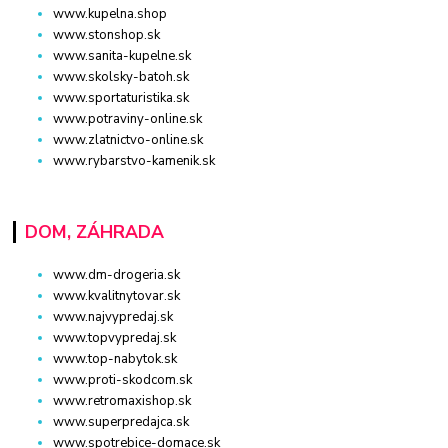
www.kupelna.shop
www.stonshop.sk
www.sanita-kupelne.sk
www.skolsky-batoh.sk
www.sportaturistika.sk
www.potraviny-online.sk
www.zlatnictvo-online.sk
www.rybarstvo-kamenik.sk
DOM, ZÁHRADA
www.dm-drogeria.sk
www.kvalitnytovar.sk
www.najvypredaj.sk
www.topvypredaj.sk
www.top-nabytok.sk
www.proti-skodcom.sk
www.retromaxishop.sk
www.superpredajca.sk
www.spotrebice-domace.sk