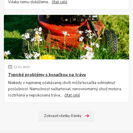
Vďaka nemu dokážeme...
čítať celé
12
.
01
.
2023
Typické problémy s kosačkou na trávu
Niekedy v najmenej očakávanej chvíli môže kosačka odmietnuť
poslušnosť. Nemožnosť naštartovať, nerovnomerný chod motora,
roztrhaná a nepokosená tráva,...
čítať celé
Zobraziť všetky články