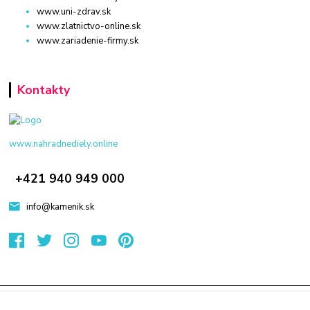
www.uni-zdrav.sk
www.zlatnictvo-online.sk
www.zariadenie-firmy.sk
Kontakty
www.nahradnediely.online
+421 940 949 000
info@kamenik.sk
© 2024 Všetky práva vyhradené KAMENIK.SK