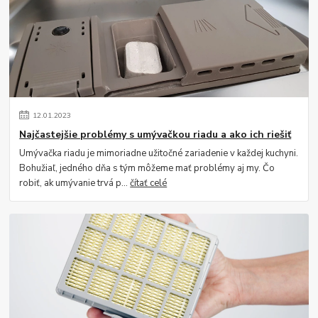
12
.
01
.
2023
Najčastejšie problémy s umývačkou riadu a ako ich riešiť
Umývačka riadu je mimoriadne užitočné zariadenie v každej kuchyni.
Bohužiaľ, jedného dňa s tým môžeme mať problémy aj my. Čo
robiť, ak umývanie trvá p...
čítať celé