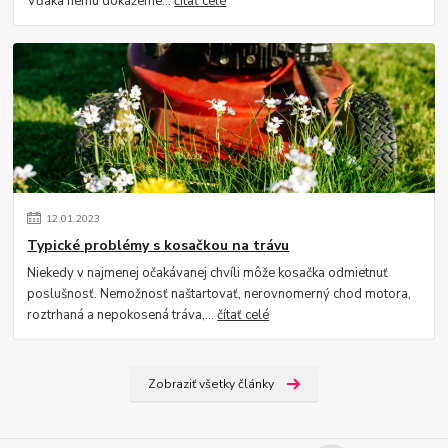
Vďaka nemu dokážeme...
čítať celé
12
.
01
.
2023
Typické problémy s kosačkou na trávu
Niekedy v najmenej očakávanej chvíli môže kosačka odmietnuť
poslušnosť. Nemožnosť naštartovať, nerovnomerný chod motora,
roztrhaná a nepokosená tráva,...
čítať celé
Zobraziť všetky články