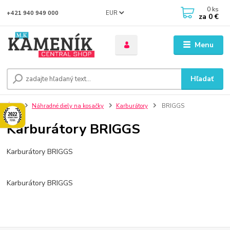
0
ks
EUR
+421 940 949 000
za
0 €
Menu
Hľadať
Úvod
Náhradné diely na kosačky
Karburátory
BRIGGS
Karburátory BRIGGS
Karburátory BRIGGS
Karburátory BRIGGS