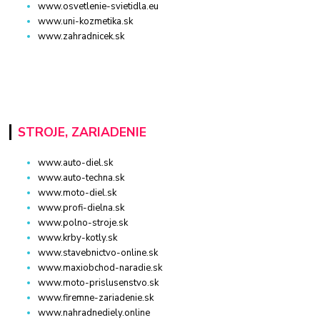
www.osvetlenie-svietidla.eu
www.uni-kozmetika.sk
www.zahradnicek.sk
STROJE, ZARIADENIE
www.auto-diel.sk
www.auto-techna.sk
www.moto-diel.sk
www.profi-dielna.sk
www.polno-stroje.sk
www.krby-kotly.sk
www.stavebnictvo-online.sk
www.maxiobchod-naradie.sk
www.moto-prislusenstvo.sk
www.firemne-zariadenie.sk
www.nahradnediely.online