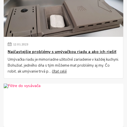
12
.
01
.
2023
Najčastejšie problémy s umývačkou riadu a ako ich riešiť
Umývačka riadu je mimoriadne užitočné zariadenie v každej kuchyni.
Bohužiaľ, jedného dňa s tým môžeme mať problémy aj my. Čo
robiť, ak umývanie trvá p...
čítať celé