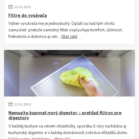
12
.
01
.
2023
Filtre do vysávača
Výber vysávača nie je jednoduchý. Oplatí sa nad tým chvíľu
zamyslieť, pretože samotný filter ovplyvňuje komfort, účinnosť,
frekvenciu a dokonca aj cen...
čítať celé
12
.
01
.
2023
Nemusíte kupovať nový digestor – prehľad filtrov pre
digestory
V každej kuchyni sa okrem chladničky, sporáka či rúry nachádza aj
kuchynský digestor a v každej domácnosti zohráva dôležitú úlohu.