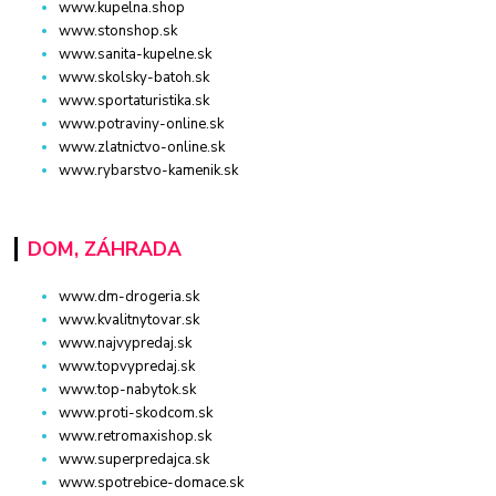
www.kupelna.shop
www.stonshop.sk
www.sanita-kupelne.sk
www.skolsky-batoh.sk
www.sportaturistika.sk
www.potraviny-online.sk
www.zlatnictvo-online.sk
www.rybarstvo-kamenik.sk
DOM, ZÁHRADA
www.dm-drogeria.sk
www.kvalitnytovar.sk
www.najvypredaj.sk
www.topvypredaj.sk
www.top-nabytok.sk
www.proti-skodcom.sk
www.retromaxishop.sk
www.superpredajca.sk
www.spotrebice-domace.sk