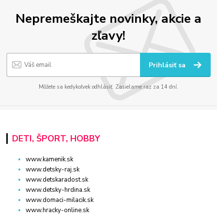
Nepremeškajte novinky, akcie a
zľavy!
Prihlásiť sa
Môžete sa kedykoľvek odhlásiť. Zasielame raz za 14 dní.
DETI, ŠPORT, HOBBY
www.kamenik.sk
www.detsky-raj.sk
www.detskaradost.sk
www.detsky-hrdina.sk
www.domaci-milacik.sk
www.hracky-online.sk