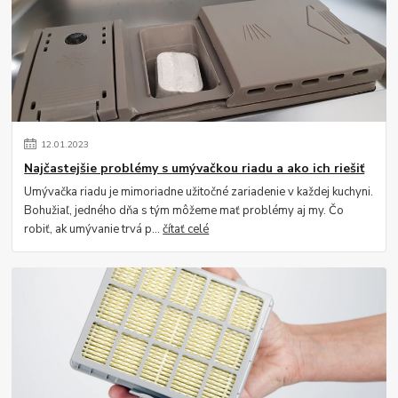
12
.
01
.
2023
Najčastejšie problémy s umývačkou riadu a ako ich riešiť
Umývačka riadu je mimoriadne užitočné zariadenie v každej kuchyni.
Bohužiaľ, jedného dňa s tým môžeme mať problémy aj my. Čo
robiť, ak umývanie trvá p...
čítať celé