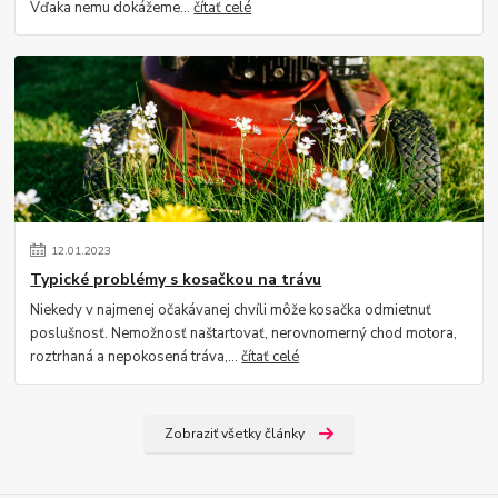
Vďaka nemu dokážeme...
čítať celé
12
.
01
.
2023
Typické problémy s kosačkou na trávu
Niekedy v najmenej očakávanej chvíli môže kosačka odmietnuť
poslušnosť. Nemožnosť naštartovať, nerovnomerný chod motora,
roztrhaná a nepokosená tráva,...
čítať celé
Zobraziť všetky články