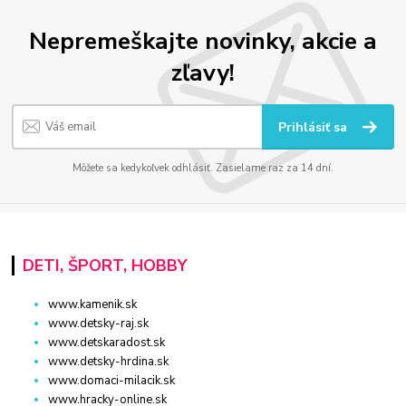
Nepremeškajte novinky, akcie a
zľavy!
Prihlásiť sa
Môžete sa kedykoľvek odhlásiť. Zasielame raz za 14 dní.
DETI, ŠPORT, HOBBY
www.kamenik.sk
www.detsky-raj.sk
www.detskaradost.sk
www.detsky-hrdina.sk
www.domaci-milacik.sk
www.hracky-online.sk