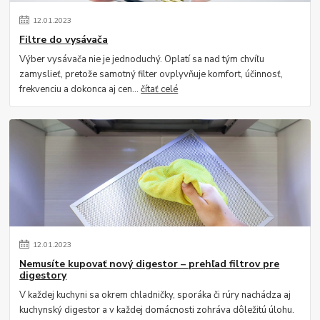
12
.
01
.
2023
Filtre do vysávača
Výber vysávača nie je jednoduchý. Oplatí sa nad tým chvíľu
zamyslieť, pretože samotný filter ovplyvňuje komfort, účinnosť,
frekvenciu a dokonca aj cen...
čítať celé
12
.
01
.
2023
Nemusíte kupovať nový digestor – prehľad filtrov pre
digestory
V každej kuchyni sa okrem chladničky, sporáka či rúry nachádza aj
kuchynský digestor a v každej domácnosti zohráva dôležitú úlohu.