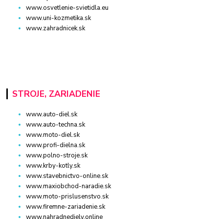
www.osvetlenie-svietidla.eu
www.uni-kozmetika.sk
www.zahradnicek.sk
STROJE, ZARIADENIE
www.auto-diel.sk
www.auto-techna.sk
www.moto-diel.sk
www.profi-dielna.sk
www.polno-stroje.sk
www.krby-kotly.sk
www.stavebnictvo-online.sk
www.maxiobchod-naradie.sk
www.moto-prislusenstvo.sk
www.firemne-zariadenie.sk
www.nahradnediely.online