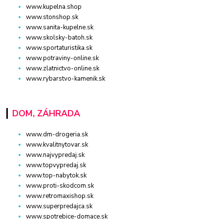
www.kupelna.shop
www.stonshop.sk
www.sanita-kupelne.sk
www.skolsky-batoh.sk
www.sportaturistika.sk
www.potraviny-online.sk
www.zlatnictvo-online.sk
www.rybarstvo-kamenik.sk
DOM, ZÁHRADA
www.dm-drogeria.sk
www.kvalitnytovar.sk
www.najvypredaj.sk
www.topvypredaj.sk
www.top-nabytok.sk
www.proti-skodcom.sk
www.retromaxishop.sk
www.superpredajca.sk
www.spotrebice-domace.sk