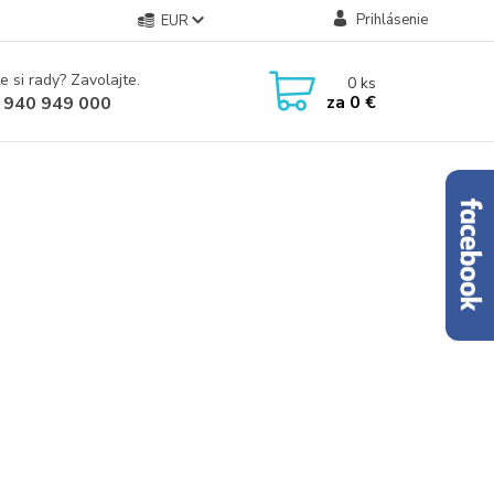
Prihlásenie
EUR
e si rady? Zavolajte.
0
ks
za
0 €
 940 949 000