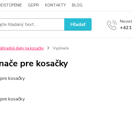
ODSTÚPENIE
GDPR
KONTAKTY
BLOG
Neviet
Hľadať
+421
áhradné diely na kosačky
Vypínače
nače pre kosačky
 pre kosačky
 pre kosačky