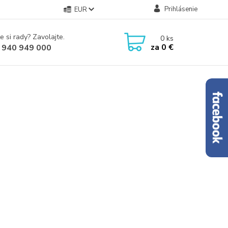
Prihlásenie
EUR
e si rady? Zavolajte.
0
ks
za
0 €
 940 949 000