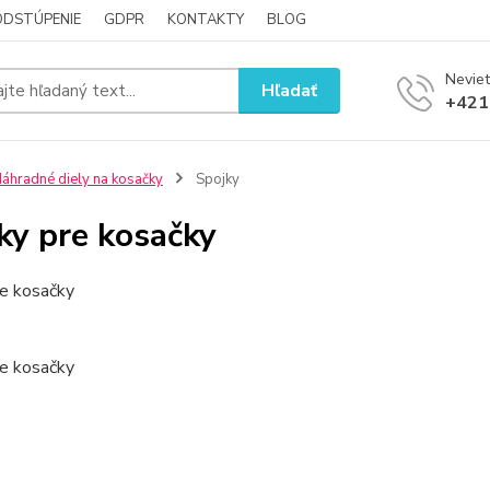
ODSTÚPENIE
GDPR
KONTAKTY
BLOG
Neviet
Hľadať
+421
áhradné diely na kosačky
Spojky
ky pre kosačky
re kosačky
re kosačky