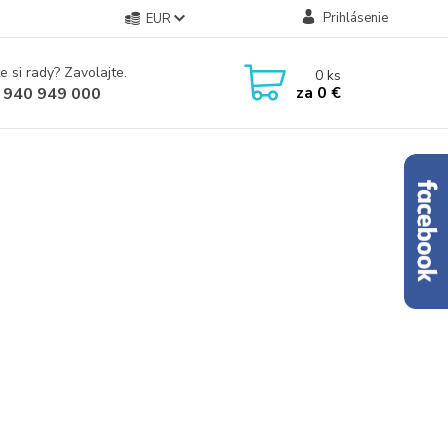
Prihlásenie
EUR
e si rady? Zavolajte.
0
ks
za
0 €
 940 949 000