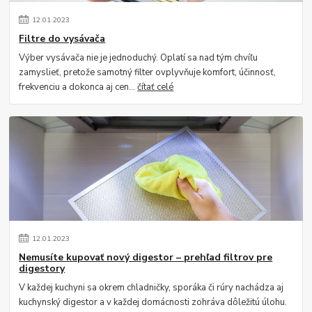
12
.
01
.
2023
Filtre do vysávača
Výber vysávača nie je jednoduchý. Oplatí sa nad tým chvíľu
zamyslieť, pretože samotný filter ovplyvňuje komfort, účinnosť,
frekvenciu a dokonca aj cen...
čítať celé
12
.
01
.
2023
Nemusíte kupovať nový digestor – prehľad filtrov pre
digestory
V každej kuchyni sa okrem chladničky, sporáka či rúry nachádza aj
kuchynský digestor a v každej domácnosti zohráva dôležitú úlohu.