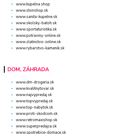
www.kupelna.shop
www.stonshop.sk
www.sanita-kupelne.sk
www.skolsky-batoh.sk
www.sportaturistika.sk
www.potraviny-online.sk
www.zlatnictvo-online.sk
www.rybarstvo-kamenik.sk
DOM, ZÁHRADA
www.dm-drogeria.sk
www.kvalitnytovar.sk
www.najvypredaj.sk
www.topvypredaj.sk
www.top-nabytok.sk
www.proti-skodcom.sk
www.retromaxishop.sk
www.superpredajca.sk
www.spotrebice-domace.sk