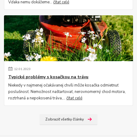
Vďaka nemu dokážeme...
čítať celé
12
.
01
.
2023
Typické problémy s kosačkou na trávu
Niekedy v najmenej očakávanej chvíli môže kosačka odmietnuť
poslušnosť. Nemožnosť naštartovať, nerovnomerný chod motora,
roztrhaná a nepokosená tráva,...
čítať celé
Zobraziť všetky články