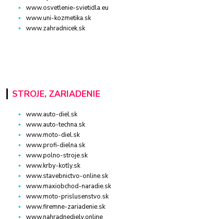
www.osvetlenie-svietidla.eu
www.uni-kozmetika.sk
www.zahradnicek.sk
STROJE, ZARIADENIE
www.auto-diel.sk
www.auto-techna.sk
www.moto-diel.sk
www.profi-dielna.sk
www.polno-stroje.sk
www.krby-kotly.sk
www.stavebnictvo-online.sk
www.maxiobchod-naradie.sk
www.moto-prislusenstvo.sk
www.firemne-zariadenie.sk
www.nahradnediely.online