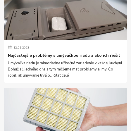
12
.
01
.
2023
Najčastejšie problémy s umývačkou riadu a ako ich riešiť
Umývačka riadu je mimoriadne užitočné zariadenie v každej kuchyni.
Bohužiaľ, jedného dňa s tým môžeme mať problémy aj my. Čo
robiť, ak umývanie trvá p...
čítať celé