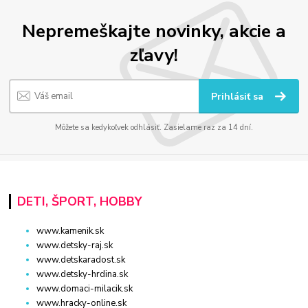
Nepremeškajte novinky, akcie a
zľavy!
Prihlásiť sa
Môžete sa kedykoľvek odhlásiť. Zasielame raz za 14 dní.
DETI, ŠPORT, HOBBY
www.kamenik.sk
www.detsky-raj.sk
www.detskaradost.sk
www.detsky-hrdina.sk
www.domaci-milacik.sk
www.hracky-online.sk