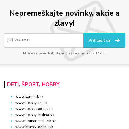
Nepremeškajte novinky, akcie a
zľavy!
Prihlásiť sa
Môžete sa kedykoľvek odhlásiť. Zasielame raz za 14 dní.
DETI, ŠPORT, HOBBY
www.kamenik.sk
www.detsky-raj.sk
www.detskaradost.sk
www.detsky-hrdina.sk
www.domaci-milacik.sk
www.hracky-online.sk