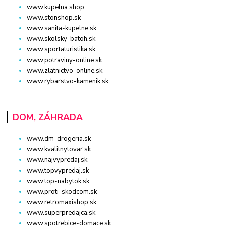
www.kupelna.shop
www.stonshop.sk
www.sanita-kupelne.sk
www.skolsky-batoh.sk
www.sportaturistika.sk
www.potraviny-online.sk
www.zlatnictvo-online.sk
www.rybarstvo-kamenik.sk
DOM, ZÁHRADA
www.dm-drogeria.sk
www.kvalitnytovar.sk
www.najvypredaj.sk
www.topvypredaj.sk
www.top-nabytok.sk
www.proti-skodcom.sk
www.retromaxishop.sk
www.superpredajca.sk
www.spotrebice-domace.sk