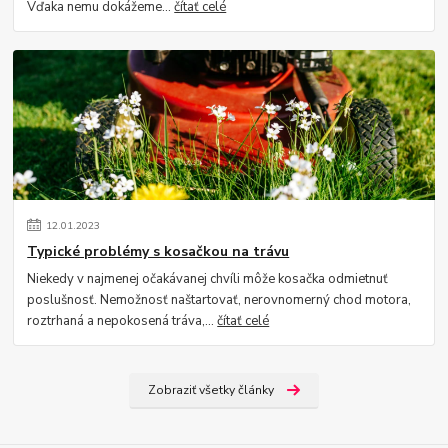
Vďaka nemu dokážeme...
čítať celé
12
.
01
.
2023
Typické problémy s kosačkou na trávu
Niekedy v najmenej očakávanej chvíli môže kosačka odmietnuť
poslušnosť. Nemožnosť naštartovať, nerovnomerný chod motora,
roztrhaná a nepokosená tráva,...
čítať celé
Zobraziť všetky články