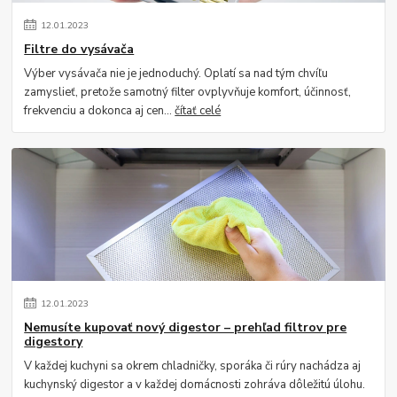
12
.
01
.
2023
Filtre do vysávača
Výber vysávača nie je jednoduchý. Oplatí sa nad tým chvíľu
zamyslieť, pretože samotný filter ovplyvňuje komfort, účinnosť,
frekvenciu a dokonca aj cen...
čítať celé
12
.
01
.
2023
Nemusíte kupovať nový digestor – prehľad filtrov pre
digestory
V každej kuchyni sa okrem chladničky, sporáka či rúry nachádza aj
kuchynský digestor a v každej domácnosti zohráva dôležitú úlohu.