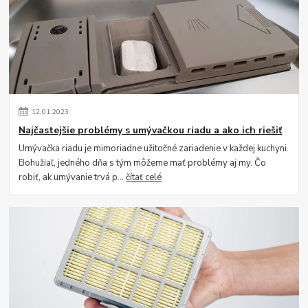
12
.
01
.
2023
Najčastejšie problémy s umývačkou riadu a ako ich riešiť
Umývačka riadu je mimoriadne užitočné zariadenie v každej kuchyni.
Bohužiaľ, jedného dňa s tým môžeme mať problémy aj my. Čo
robiť, ak umývanie trvá p...
čítať celé