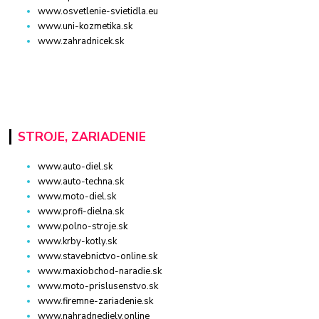
www.osvetlenie-svietidla.eu
www.uni-kozmetika.sk
www.zahradnicek.sk
STROJE, ZARIADENIE
www.auto-diel.sk
www.auto-techna.sk
www.moto-diel.sk
www.profi-dielna.sk
www.polno-stroje.sk
www.krby-kotly.sk
www.stavebnictvo-online.sk
www.maxiobchod-naradie.sk
www.moto-prislusenstvo.sk
www.firemne-zariadenie.sk
www.nahradnediely.online