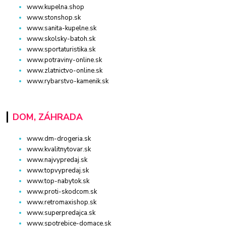
www.kupelna.shop
www.stonshop.sk
www.sanita-kupelne.sk
www.skolsky-batoh.sk
www.sportaturistika.sk
www.potraviny-online.sk
www.zlatnictvo-online.sk
www.rybarstvo-kamenik.sk
DOM, ZÁHRADA
www.dm-drogeria.sk
www.kvalitnytovar.sk
www.najvypredaj.sk
www.topvypredaj.sk
www.top-nabytok.sk
www.proti-skodcom.sk
www.retromaxishop.sk
www.superpredajca.sk
www.spotrebice-domace.sk