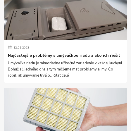
12
.
01
.
2023
Najčastejšie problémy s umývačkou riadu a ako ich riešiť
Umývačka riadu je mimoriadne užitočné zariadenie v každej kuchyni.
Bohužiaľ, jedného dňa s tým môžeme mať problémy aj my. Čo
robiť, ak umývanie trvá p...
čítať celé