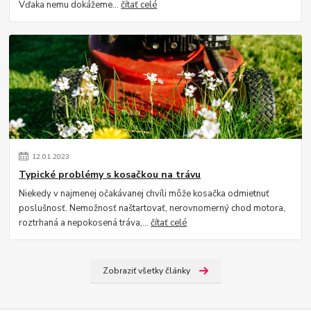
Vďaka nemu dokážeme...
čítať celé
12
.
01
.
2023
Typické problémy s kosačkou na trávu
Niekedy v najmenej očakávanej chvíli môže kosačka odmietnuť
poslušnosť. Nemožnosť naštartovať, nerovnomerný chod motora,
roztrhaná a nepokosená tráva,...
čítať celé
Zobraziť všetky články