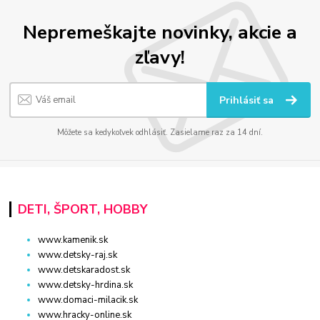
Nepremeškajte novinky, akcie a
zľavy!
Prihlásiť sa
Môžete sa kedykoľvek odhlásiť. Zasielame raz za 14 dní.
DETI, ŠPORT, HOBBY
www.kamenik.sk
www.detsky-raj.sk
www.detskaradost.sk
www.detsky-hrdina.sk
www.domaci-milacik.sk
www.hracky-online.sk