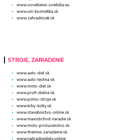
www.osvetlenie-svietidla.eu
www.uni-kozmetika.sk
www.zahradnicek.sk
STROJE, ZARIADENIE
www.auto-diel.sk
www.auto-techna.sk
www.moto-diel.sk
www.profi-dielna.sk
www.polno-stroje.sk
www.krby-kotly.sk
www.stavebnictvo-online.sk
www.maxiobchod-naradie.sk
www.moto-prislusenstvo.sk
www.firemne-zariadenie.sk
www.nahradnediely.online