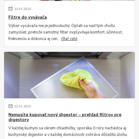
12
.
01
.
2023
Filtre do vysávača
Výber vysávača nie je jednoduchý. Oplatí sa nad tým chvíľu
zamyslieť, pretože samotný filter ovplyvňuje komfort, účinnosť,
frekvenciu a dokonca aj cen...
čítať celé
12
.
01
.
2023
Nemusíte kupovať nový digestor – prehľad filtrov pre
digestory
V každej kuchyni sa okrem chladničky, sporáka či rúry nachádza aj
kuchynský digestor a v každej domácnosti zohráva dôležitú úlohu.