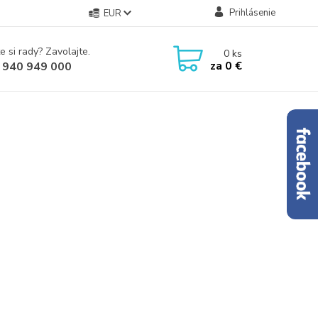
Prihlásenie
EUR
e si rady? Zavolajte.
0
ks
za
0 €
 940 949 000