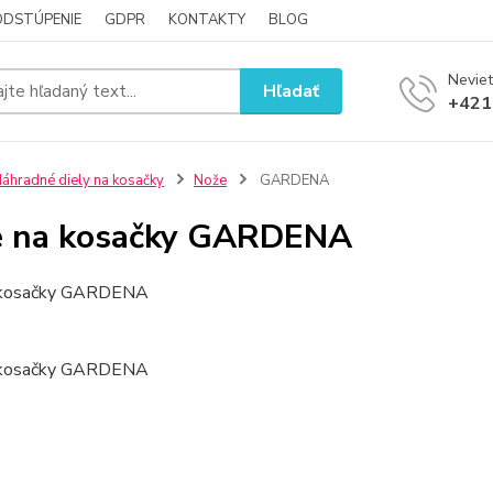
ODSTÚPENIE
GDPR
KONTAKTY
BLOG
Neviet
Hľadať
+421
áhradné diely na kosačky
Nože
GARDENA
e na kosačky GARDENA
 kosačky GARDENA
 kosačky GARDENA