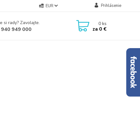
Prihlásenie
EUR
e si rady? Zavolajte.
0
ks
za
0 €
 940 949 000