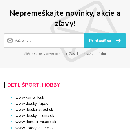
Nepremeškajte novinky, akcie a
zľavy!
Prihlásiť sa
Môžete sa kedykoľvek odhlásiť. Zasielame raz za 14 dní.
DETI, ŠPORT, HOBBY
www.kamenik.sk
www.detsky-raj.sk
www.detskaradost.sk
www.detsky-hrdina.sk
www.domaci-milacik.sk
www.hracky-online.sk