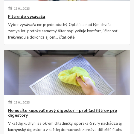
12
.
01
.
2023
Filtre do vysávača
Výber vysávača nie je jednoduchý. Oplatí sa nad tým chvíľu
zamyslieť, pretože samotný filter ovplyvňuje komfort, účinnosť,
frekvenciu a dokonca aj cen...
čítať celé
12
.
01
.
2023
Nemusíte kupovať nový digestor – prehľad filtrov pre
digestory
V každej kuchyni sa okrem chladničky, sporáka či rúry nachádza aj
kuchynský digestor a v každej domácnosti zohráva dôležitú úlohu.