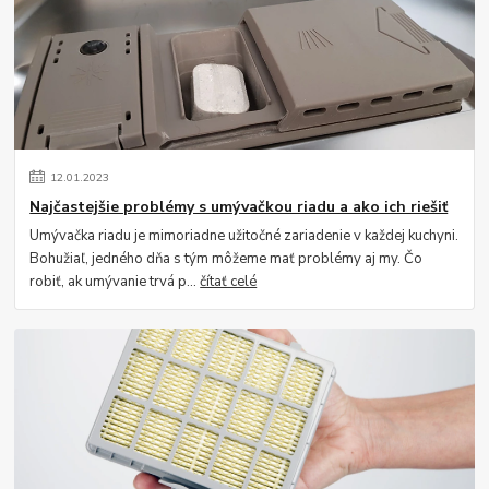
12
.
01
.
2023
Najčastejšie problémy s umývačkou riadu a ako ich riešiť
Umývačka riadu je mimoriadne užitočné zariadenie v každej kuchyni.
Bohužiaľ, jedného dňa s tým môžeme mať problémy aj my. Čo
robiť, ak umývanie trvá p...
čítať celé