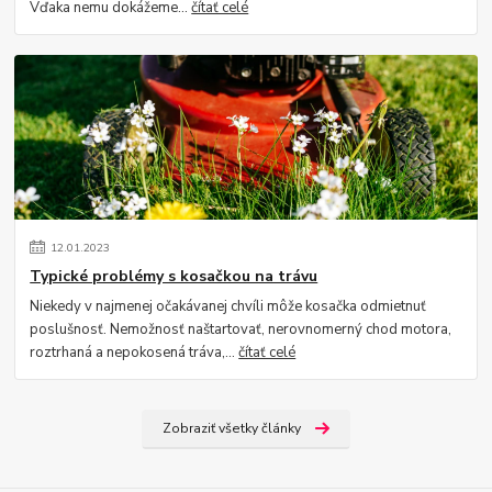
Vďaka nemu dokážeme...
čítať celé
12
.
01
.
2023
Typické problémy s kosačkou na trávu
Niekedy v najmenej očakávanej chvíli môže kosačka odmietnuť
poslušnosť. Nemožnosť naštartovať, nerovnomerný chod motora,
roztrhaná a nepokosená tráva,...
čítať celé
Zobraziť všetky články