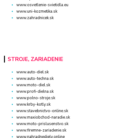
www.osvetlenie-svietidla.eu
www.uni-kozmetika.sk
www.zahradnicek.sk
STROJE, ZARIADENIE
www.auto-diel.sk
www.auto-techna.sk
www.moto-diel.sk
www.profi-dielna.sk
www.polno-stroje.sk
www.krby-kotly.sk
www.stavebnictvo-online.sk
www.maxiobchod-naradie.sk
www.moto-prislusenstvo.sk
www.firemne-zariadenie.sk
www.nahradnediely.online