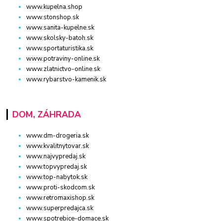
www.kupelna.shop
www.stonshop.sk
www.sanita-kupelne.sk
www.skolsky-batoh.sk
www.sportaturistika.sk
www.potraviny-online.sk
www.zlatnictvo-online.sk
www.rybarstvo-kamenik.sk
DOM, ZÁHRADA
www.dm-drogeria.sk
www.kvalitnytovar.sk
www.najvypredaj.sk
www.topvypredaj.sk
www.top-nabytok.sk
www.proti-skodcom.sk
www.retromaxishop.sk
www.superpredajca.sk
www.spotrebice-domace.sk