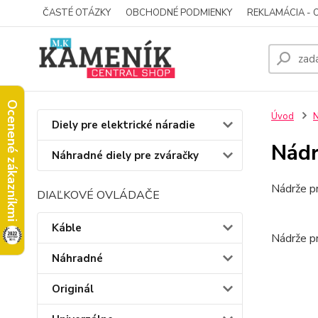
ČASTÉ OTÁZKY
OBCHODNÉ PODMIENKY
REKLAMÁCIA - 
Ocenené zákazníkmi
Úvod
N
Diely pre elektrické náradie
Nádr
Náhradné diely pre zváračky
Nádrže p
DIAĽKOVÉ OVLÁDAČE
Káble
Nádrže p
Náhradné
Originál