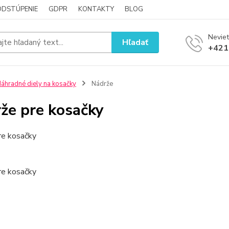
ODSTÚPENIE
GDPR
KONTAKTY
BLOG
Neviet
Hľadať
+421
áhradné diely na kosačky
Nádrže
že pre kosačky
re kosačky
re kosačky