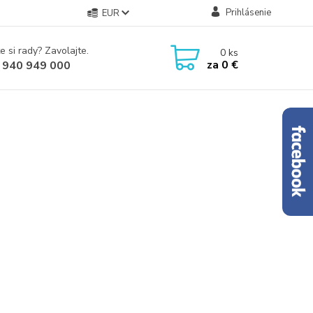
Prihlásenie
EUR
e si rady? Zavolajte.
0
ks
za
0 €
 940 949 000