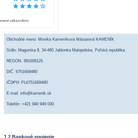
Článok 1 Základné definície
enené zákazníkmi
1.1 Predávajúci
Obchodné meno: Monika Kameníková Mäsiarová KAMENÍK
Sídlo: Magurska 8, 34-480 Jablonka Malopolske, Poľská republika
REGON: 381609125
DIČ: 6751669480
IČDPH: PL6751669480
E-mail: info@kamenik.sk
Telefón: +421 940 949 000
1.2 Bankové spojenie