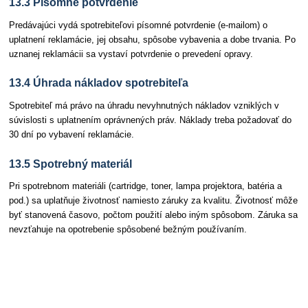
13.3 Písomné potvrdenie
Predávajúci vydá spotrebiteľovi písomné potvrdenie (e-mailom) o
uplatnení reklamácie, jej obsahu, spôsobe vybavenia a dobe trvania. Po
uznanej reklamácii sa vystaví potvrdenie o prevedení opravy.
13.4 Úhrada nákladov spotrebiteľa
Spotrebiteľ má právo na úhradu nevyhnutných nákladov vzniklých v
súvislosti s uplatnením oprávnených práv. Náklady treba požadovať do
30 dní po vybavení reklamácie.
13.5 Spotrebný materiál
Pri spotrebnom materiáli (cartridge, toner, lampa projektora, batéria a
pod.) sa uplatňuje životnosť namiesto záruky za kvalitu. Životnosť môže
byť stanovená časovo, počtom použití alebo iným spôsobom. Záruka sa
nevzťahuje na opotrebenie spôsobené bežným používaním.
Článok – Záverečné ustanovenia