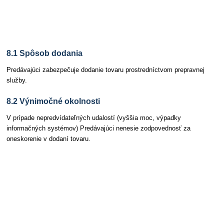
Článok 8 Dodacie podmienky
8.1 Spôsob dodania
Predávajúci zabezpečuje dodanie tovaru prostredníctvom prepravnej
služby.
8.2 Výnimočné okolnosti
V prípade nepredvídateľných udalostí (vyššia moc, výpadky
informačných systémov) Predávajúci nenesie zodpovednosť za
oneskorenie v dodaní tovaru.
Článok 9 Kontrola a reklamácie pri prevzatí
zásielky