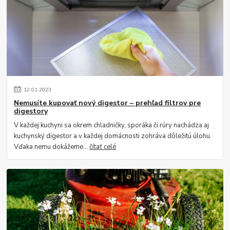
12
.
01
.
2023
Nemusíte kupovať nový digestor – prehľad filtrov pre
digestory
V každej kuchyni sa okrem chladničky, sporáka či rúry nachádza aj
kuchynský digestor a v každej domácnosti zohráva dôležitú úlohu.
Vďaka nemu dokážeme...
čítať celé