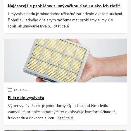
Najčastejšie problémy s umývačkou riadu a ako ich riešiť
Umývačka riadu je mimoriadne užitočné zariadenie v každej kuchyni.
Bohužiaľ, jedného dňa s tým môžeme mať problémy aj my. Čo
robiť, ak umývanie trvá p...
čítať celé
12
.
01
.
2023
Filtre do vysávača
Výber vysávača nie je jednoduchý. Oplatí sa nad tým chvíľu
zamyslieť, pretože samotný filter ovplyvňuje komfort, účinnosť,
frekvenciu a dokonca aj cen...
čítať celé