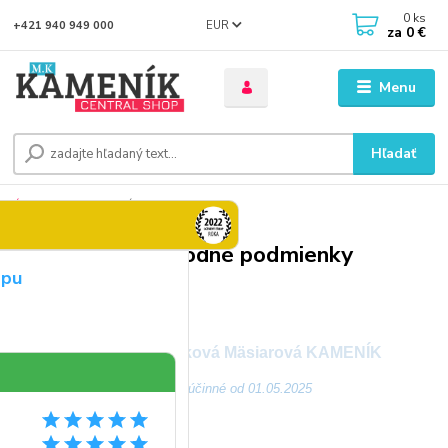
0
ks
EUR
+421 940 949 000
za
0 €
Menu
Hľadať
Úvod
OBCHODNÉ PODMIENKY
Všeobecné obchodné podmienky
opu
VŠEOBECNÉ OBCHODNÉ
PODMIENKY
Monika Kameníková Mäsiarová KAMENÍK
Platné a účinné od 01.05.2025