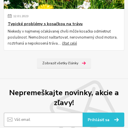
12
.
01
.
2023
Typické problémy s kosačkou na trávu
Niekedy v najmenej očakávanej chvíli môže kosačka odmietnuť
poslušnosť. Nemožnosť naštartovať, nerovnomerný chod motora,
roztrhaná a nepokosená tráva,...
čítať celé
Zobraziť všetky články
Nepremeškajte novinky, akcie a
zľavy!
Prihlásiť sa