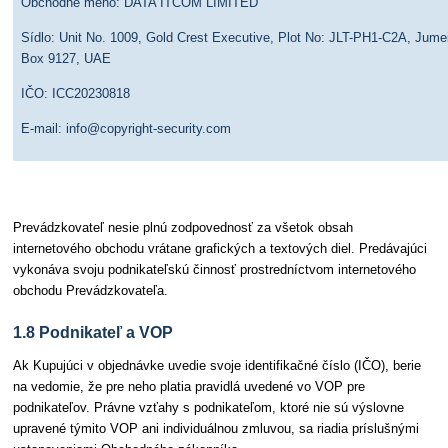
Obchodné meno: DATA ITCOM LIMITED
Sídlo: Unit No. 1009, Gold Crest Executive, Plot No: JLT-PH1-C2A, Jume
Box 9127, UAE
IČO: ICC20230818
E-mail: info@copyright-security.com
Prevádzkovateľ nesie plnú zodpovednosť za všetok obsah
internetového obchodu vrátane grafických a textových diel. Predávajúci
vykonáva svoju podnikateľskú činnosť prostredníctvom internetového
obchodu Prevádzkovateľa.
1.8 Podnikateľ a VOP
Ak Kupujúci v objednávke uvedie svoje identifikačné číslo (IČO), berie
na vedomie, že pre neho platia pravidlá uvedené vo VOP pre
podnikateľov. Právne vzťahy s podnikateľom, ktoré nie sú výslovne
upravené týmito VOP ani individuálnou zmluvou, sa riadia príslušnými