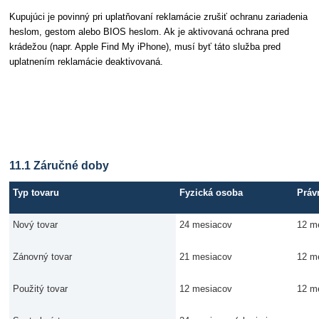
Kupujúci je povinný pri uplatňovaní reklamácie zrušiť ochranu zariadenia
heslom, gestom alebo BIOS heslom. Ak je aktivovaná ochrana pred
krádežou (napr. Apple Find My iPhone), musí byť táto služba pred
uplatnením reklamácie deaktivovaná.
Článok 11 Dĺžka záruky
11.1 Záručné doby
Typ tovaru
Fyzická osoba
Práv
Nový tovar
24 mesiacov
12 m
Zánovný tovar
21 mesiacov
12 m
Použitý tovar
12 mesiacov
12 m