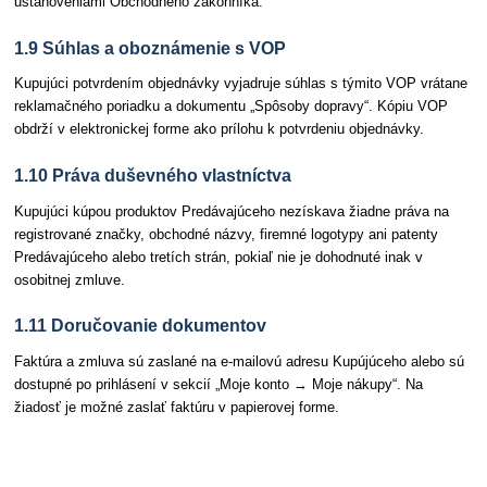
ustanoveniami Obchodného zákonníka.
1.9 Súhlas a oboznámenie s VOP
Kupujúci potvrdením objednávky vyjadruje súhlas s týmito VOP vrátane
reklamačného poriadku a dokumentu „Spôsoby dopravy“. Kópiu VOP
obdrží v elektronickej forme ako prílohu k potvrdeniu objednávky.
1.10 Práva duševného vlastníctva
Kupujúci kúpou produktov Predávajúceho nezískava žiadne práva na
registrované značky, obchodné názvy, firemné logotypy ani patenty
Predávajúceho alebo tretích strán, pokiaľ nie je dohodnuté inak v
osobitnej zmluve.
1.11 Doručovanie dokumentov
Faktúra a zmluva sú zaslané na e-mailovú adresu Kupújúceho alebo sú
dostupné po prihlásení v sekcií „Moje konto → Moje nákupy“. Na
žiadosť je možné zaslať faktúru v papierovej forme.