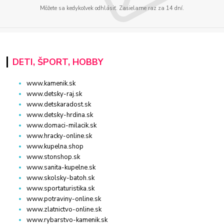
Môžete sa kedykoľvek odhlásiť. Zasielame raz za 14 dní.
DETI, ŠPORT, HOBBY
www.kamenik.sk
www.detsky-raj.sk
www.detskaradost.sk
www.detsky-hrdina.sk
www.domaci-milacik.sk
www.hracky-online.sk
www.kupelna.shop
www.stonshop.sk
www.sanita-kupelne.sk
www.skolsky-batoh.sk
www.sportaturistika.sk
www.potraviny-online.sk
www.zlatnictvo-online.sk
www.rybarstvo-kamenik.sk