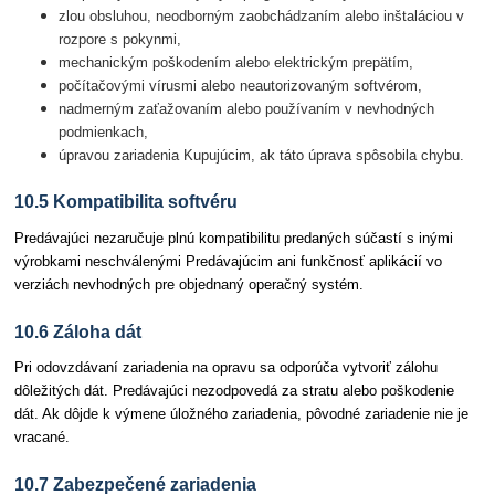
zlou obsluhou, neodborným zaobchádzaním alebo inštaláciou v
rozpore s pokynmi,
mechanickým poškodením alebo elektrickým prepätím,
počítačovými vírusmi alebo neautorizovaným softvérom,
nadmerným zaťažovaním alebo používaním v nevhodných
podmienkach,
úpravou zariadenia Kupujúcim, ak táto úprava spôsobila chybu.
10.5 Kompatibilita softvéru
Predávajúci nezaručuje plnú kompatibilitu predaných súčastí s inými
výrobkami neschválenými Predávajúcim ani funkčnosť aplikácií vo
verziách nevhodných pre objednaný operačný systém.
10.6 Záloha dát
Pri odovzdávaní zariadenia na opravu sa odporúča vytvoriť zálohu
dôležitých dát. Predávajúci nezodpovedá za stratu alebo poškodenie
dát. Ak dôjde k výmene úložného zariadenia, pôvodné zariadenie nie je
vracané.
10.7 Zabezpečené zariadenia