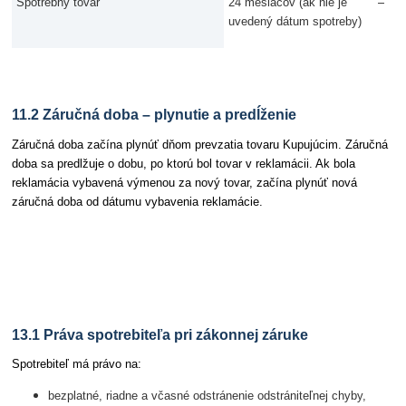
–
Spotrebný tovar
24 mesiacov (ak nie je
uvedený dátum spotreby)
11.2 Záručná doba – plynutie a predĺženie
Záručná doba začína plynúť dňom prevzatia tovaru Kupujúcim. Záručná
doba sa predlžuje o dobu, po ktorú bol tovar v reklamácii. Ak bola
reklamácia vybavená výmenou za nový tovar, začína plynúť nová
záručná doba od dátumu vybavenia reklamácie.
Článok 13 Spôsob vybavenia reklamácie
13.1 Práva spotrebiteľa pri zákonnej záruke
Spotrebiteľ má právo na:
bezplatné, riadne a včasné odstránenie odstrániteľnej chyby,