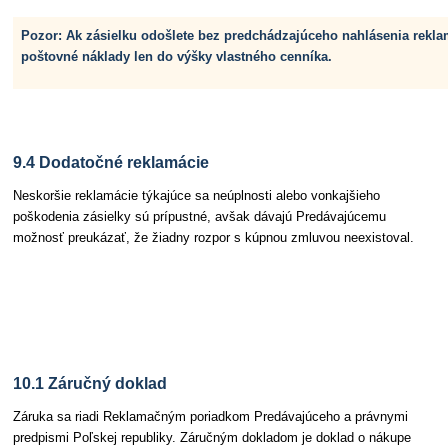
Pozor: Ak zásielku odošlete bez predchádzajúceho nahlásenia rekla
poštovné náklady len do výšky vlastného cenníka.
9.4 Dodatočné reklamácie
Neskoršie reklamácie týkajúce sa neúplnosti alebo vonkajšieho
poškodenia zásielky sú prípustné, avšak dávajú Predávajúcemu
možnosť preukázať, že žiadny rozpor s kúpnou zmluvou neexistoval.
Článok 10 Záruka a reklamačné podmienky
10.1 Záručný doklad
Záruka sa riadi Reklamačným poriadkom Predávajúceho a právnymi
predpismi Poľskej republiky. Záručným dokladom je doklad o nákupe