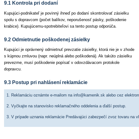
9.1 Kontrola pri dodaní
Kupujúci-podnikateľ je povinný ihneď po dodaní skontrolovať zásielku
spolu s dopravcom (počet balíkov, neporušenosť pásky, poškodenie
krabice). Kupujúcemu-spotrebiteľovi sa tento postup odporúča.
9.2 Odmietnutie poškodenej zásielky
Kupujúci je oprávnený odmietnuť prevzatie zásielky, ktorá nie je v zhode
s kúpnou zmluvou (napr. neúplná alebo poškodená). Ak takúto zásielku
prevezme, musí poškodenie popísať v odovzdávacom protokole
dopravcu.
9.3 Postup pri nahlásení reklamácie
1. Reklamáciu oznámte e-mailom na info@kamenik.sk alebo cez elektroni
2. Vyčkajte na stanovisko reklamačného oddelenia a ďalší postup.
3. V prípade uznania reklamácie Predávajúci zabezpečí zvoz tovaru na vl