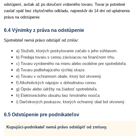
odstúpení, avšak až po doručení vráteného tovaru. Tovar je potrebné
zaslať späť bez zbytočného odkladu, najneskôr do 14 dní od uplatnenia
práva na odstúpenie.
6.4 Výnimky z práva na odstúpenie
Spotrebiteľ nemá právo odstúpiť od zmlúv:
a) Služieb, ktorých poskytovanie začalo s jeho súhlasom.
b) Predaja tovaru s cenou závisiacou na finančnom trhu.
c) Tovaru vyrobeného na mieru alebo osobitne pre spotrebiteľa.
d) Tovaru podliehajúceho rýchlej skaze.
e) Tovaru v ochrannom obale, ktorý bol otvorený.
f) Alkoholických nápojov s dohodnutou cenou.
g) Opráv alebo údržby na žiadosť spotrebiteľa.
h) Elektronického obsahu bez hmotného nosiča.
i) Darčekových poukazov, ktorých ochranný obal bol otvorený.
6.5 Odstúpenie pre podnikateľov
Kupujúci-podnikateľ nemá právo odstúpiť od zmluvy.