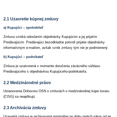
Článok 2 Kúpna zmluva
2.1 Uzavretie kúpnej zmluvy
a) Kupujúci – spotrebiteľ
Zmluva vzniká odoslaním objednávky Kupujúcim a jej prijatím
Predávajúcim. Predávajúci bezodkladne potvrdí prijatie objednávky
informatívnym e-mailom, avšak vznik zmluvy tým nie je podmienený.
b) Kupujúci – podnikateľ
Zmluva je uzatvorená v momente doručenia záväzného súhlasu
Predávajúceho s objednávkou Kupujúceho-podnikateľa.
2.2 Medzinárodné právo
Ustanovenia Dohovoru OSN o zmluvách o medzinárodnej kúpe tovaru
(CISG) sa neaplikujú.
2.3 Archivácia zmluvy
Uzavretá zmluva je archivovaná minimálne po dobu piatich rokov od jej