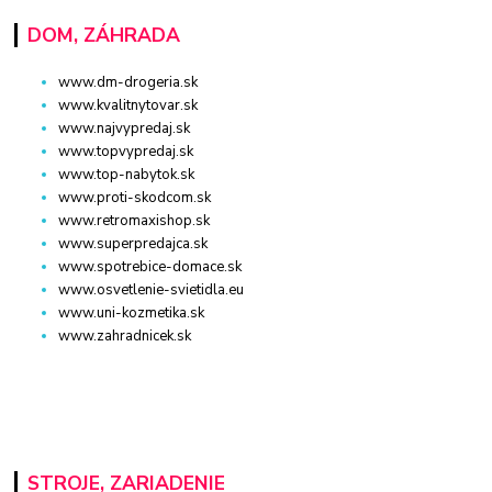
DOM, ZÁHRADA
www.dm-drogeria.sk
www.kvalitnytovar.sk
www.najvypredaj.sk
www.topvypredaj.sk
www.top-nabytok.sk
www.proti-skodcom.sk
www.retromaxishop.sk
www.superpredajca.sk
www.spotrebice-domace.sk
www.osvetlenie-svietidla.eu
www.uni-kozmetika.sk
www.zahradnicek.sk
STROJE, ZARIADENIE