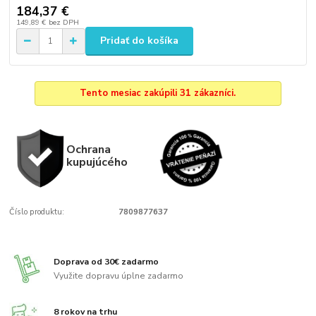
184,37 €
149,89 €
bez DPH
Pridať do košíka
Tento mesiac zakúpili 31 zákazníci.
Ochrana
kupujúcého
Číslo produktu:
7809877637
Doprava od 30€ zadarmo
Využite dopravu úplne zadarmo
8 rokov na trhu