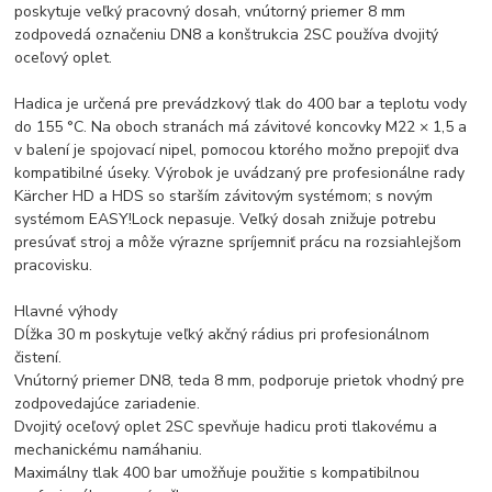
poskytuje veľký pracovný dosah, vnútorný priemer 8 mm
zodpovedá označeniu DN8 a konštrukcia 2SC používa dvojitý
oceľový oplet.
Hadica je určená pre prevádzkový tlak do 400 bar a teplotu vody
do 155 °C. Na oboch stranách má závitové koncovky M22 × 1,5 a
v balení je spojovací nipel, pomocou ktorého možno prepojiť dva
kompatibilné úseky. Výrobok je uvádzaný pre profesionálne rady
Kärcher HD a HDS so starším závitovým systémom; s novým
systémom EASY!Lock nepasuje. Veľký dosah znižuje potrebu
presúvať stroj a môže výrazne spríjemniť prácu na rozsiahlejšom
pracovisku.
Hlavné výhody
Dĺžka 30 m poskytuje veľký akčný rádius pri profesionálnom
čistení.
Vnútorný priemer DN8, teda 8 mm, podporuje prietok vhodný pre
zodpovedajúce zariadenie.
Dvojitý oceľový oplet 2SC spevňuje hadicu proti tlakovému a
mechanickému namáhaniu.
Maximálny tlak 400 bar umožňuje použitie s kompatibilnou