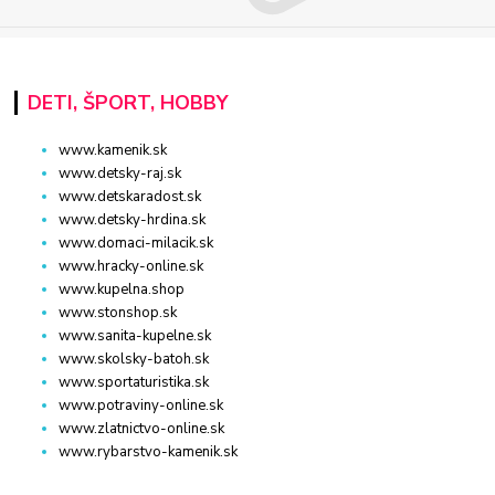
DETI, ŠPORT, HOBBY
www.kamenik.sk
www.detsky-raj.sk
www.detskaradost.sk
www.detsky-hrdina.sk
www.domaci-milacik.sk
www.hracky-online.sk
www.kupelna.shop
www.stonshop.sk
www.sanita-kupelne.sk
www.skolsky-batoh.sk
www.sportaturistika.sk
www.potraviny-online.sk
www.zlatnictvo-online.sk
www.rybarstvo-kamenik.sk