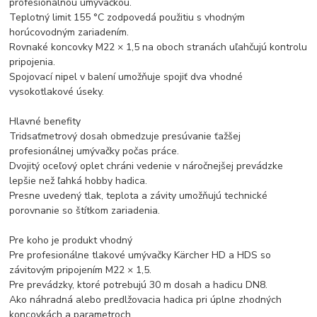
profesionálnou umývačkou.
Teplotný limit 155 °C zodpovedá použitiu s vhodným
horúcovodným zariadením.
Rovnaké koncovky M22 × 1,5 na oboch stranách uľahčujú kontrolu
pripojenia.
Spojovací nipel v balení umožňuje spojiť dva vhodné
vysokotlakové úseky.
Hlavné benefity
Tridsaťmetrový dosah obmedzuje presúvanie ťažšej
profesionálnej umývačky počas práce.
Dvojitý oceľový oplet chráni vedenie v náročnejšej prevádzke
lepšie než ľahká hobby hadica.
Presne uvedený tlak, teplota a závity umožňujú technické
porovnanie so štítkom zariadenia.
Pre koho je produkt vhodný
Pre profesionálne tlakové umývačky Kärcher HD a HDS so
závitovým pripojením M22 × 1,5.
Pre prevádzky, ktoré potrebujú 30 m dosah a hadicu DN8.
Ako náhradná alebo predlžovacia hadica pri úplne zhodných
koncovkách a parametroch.