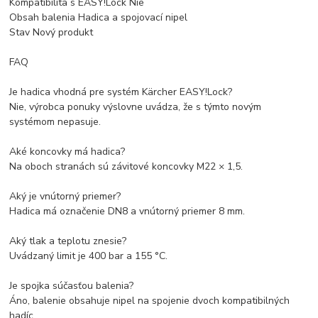
Kompatibilita s EASY!Lock Nie
Obsah balenia Hadica a spojovací nipel
Stav Nový produkt
FAQ
Je hadica vhodná pre systém Kärcher EASY!Lock?
Nie, výrobca ponuky výslovne uvádza, že s týmto novým
systémom nepasuje.
Aké koncovky má hadica?
Na oboch stranách sú závitové koncovky M22 × 1,5.
Aký je vnútorný priemer?
Hadica má označenie DN8 a vnútorný priemer 8 mm.
Aký tlak a teplotu znesie?
Uvádzaný limit je 400 bar a 155 °C.
Je spojka súčasťou balenia?
Áno, balenie obsahuje nipel na spojenie dvoch kompatibilných
hadíc.