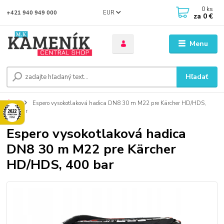
0
ks
EUR
+421 940 949 000
za
0 €
Menu
Hľadať
Úvod
Espero vysokotlaková hadica DN8 30 m M22 pre Kärcher HD/HDS,
400 bar
Espero vysokotlaková hadica
DN8 30 m M22 pre Kärcher
HD/HDS, 400 bar