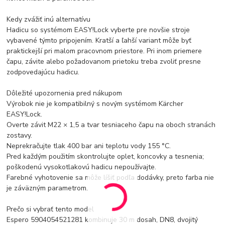
Kedy zvážiť inú alternatívu
Hadicu so systémom EASY!Lock vyberte pre novšie stroje
vybavené týmto pripojením. Kratší a ľahší variant môže byť
praktickejší pri malom pracovnom priestore. Pri inom priemere
čapu, závite alebo požadovanom prietoku treba zvoliť presne
zodpovedajúcu hadicu.
Dôležité upozornenia pred nákupom
Výrobok nie je kompatibilný s novým systémom Kärcher
EASY!Lock.
Overte závit M22 × 1,5 a tvar tesniaceho čapu na oboch stranách
zostavy.
Neprekračujte tlak 400 bar ani teplotu vody 155 °C.
Pred každým použitím skontrolujte oplet, koncovky a tesnenia;
poškodenú vysokotlakovú hadicu nepoužívajte.
Farebné vyhotovenie sa môže líšiť podľa dodávky, preto farba nie
je záväzným parametrom.
Prečo si vybrať tento model
Espero 5904054521281 kombinuje 30 m dosah, DN8, dvojitý