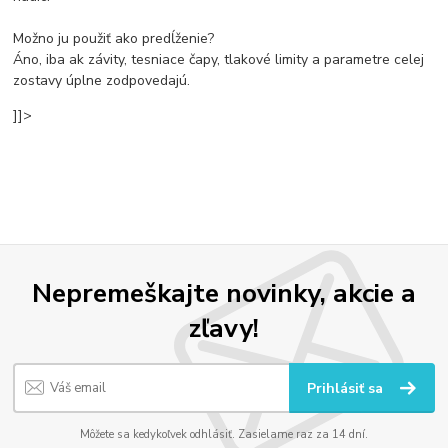
Možno ju použiť ako predĺženie?
Áno, iba ak závity, tesniace čapy, tlakové limity a parametre celej
zostavy úplne zodpovedajú.
]]>
Nepremeškajte novinky, akcie a
zľavy!
Prihlásiť sa
Môžete sa kedykoľvek odhlásiť. Zasielame raz za 14 dní.