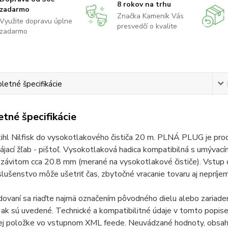
8 rokov na trhu
zadarmo
Značka Kameník Vás
Využite dopravu úplne
presvedčí o kvalite
zadarmo
etné špecifikácie
tné špecifikácie
ihl Nilfisk do vysokotlakového čističa 20 m. PLNÁ PLUG je pro
jací žľab - pištoľ. Vysokotlaková hadica kompatibilná s umývacím
ávitom cca 20.8 mm (merané na vysokotlakové čističe). Vstup d
slušenstvo môže ušetriť čas, zbytočné vracanie tovaru aj nepríjem
odovaní sa riaďte najmä označením pôvodného dielu alebo zariad
ak sú uvedené. Technické a kompatibilitné údaje v tomto popise 
ej položke vo vstupnom XML feede. Neuvádzané hodnoty, obsah 