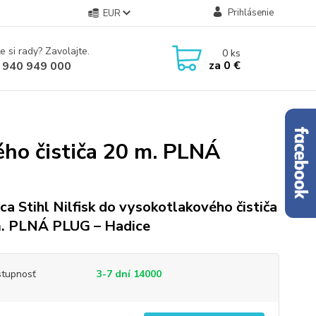
Prihlásenie
EUR
e si rady? Zavolajte.
0
ks
za
0 €
 940 949 000
ého čističa 20 m. PLNÁ
ca Stihl Nilfisk do vysokotlakového čističa
. PLNÁ PLUG – Hadice
tupnosť
3-7 dní 14000