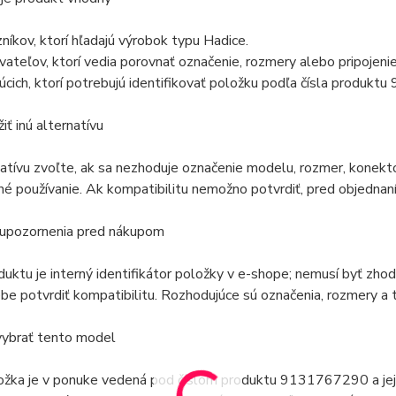
níkov, ktorí hľadajú výrobok typu Hadice.
vateľov, ktorí vedia porovnať označenie, rozmery alebo pripojen
úcich, ktorí potrebujú identifikovať položku podľa čísla produk
iť inú alternatívu
natívu zvoľte, ak sa nezhoduje označenie modelu, rozmer, konekto
é používanie. Ak kompatibilitu nemožno potvrdiť, pred objednaní
 upozornenia pred nákupom
duktu je interný identifikátor položky v e-shope; nemusí byť zh
e potvrdiť kompatibilitu. Rozhodujúce sú označenia, rozmery a t
vybrať tento model
ožka je v ponuke vedená pod číslom produktu 9131767290 a jej