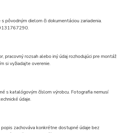
ie s pôvodným dielom či dokumentáciou zariadenia.
tu 9131767290.
r, pracovný rozsah alebo iný údaj rozhodujúci pre montáž
m si vyžiadajte overenie.
odné s katalógovým číslom výrobcu. Fotografia nemusí
echnické údaje.
 popis zachováva konkrétne dostupné údaje bez