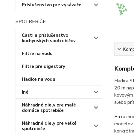
Príslušenstvo pre vysávače
SPOTREBIČE
Časti a príslušenstvo
kuchynských spotrebičov
Kompl
Filtre na vodu
Filtre pre digestory
Komple
Hadice na vodu
Hadica St
20 m napá
Iné
kovovým z
alebo prí
Náhradné diely pre malé
domáce spotrebiče
Pri rozh
Náhradné diely pre veľké
modelov, 
spotrebiče
konkrétn