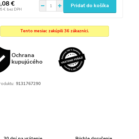
,08 €
Pridať do košíka
85 €
bez DPH
Tento mesiac zakúpili 36 zákazníci.
Ochrana
kupujúcého
roduktu:
9131767290
30 dní na vrátenie
Rýchle doručenie