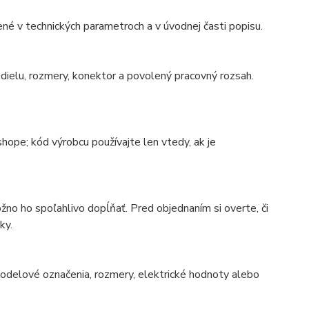
né v technických parametroch a v úvodnej časti popisu.
ielu, rozmery, konektor a povolený pracovný rozsah.
ope; kód výrobcu používajte len vtedy, ak je
no ho spoľahlivo dopĺňať. Pred objednaním si overte, či
ky.
 modelové označenia, rozmery, elektrické hodnoty alebo