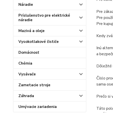
Náradie
Pre zákaz
Príslušenstvo pre elektrické
Pre použí
náradie
Pre kupuj
Mazivá a oleje
Kedy zváž
Vysokotlakové čističe
Inú alter
Domácnosť
a bezpečn
Chémia
Dôležité
Vysávače
Číslo pro
sama oseb
Zametacie stroje
Záhrada
Prečo si 
Umývacie zariadenia
Táto pol