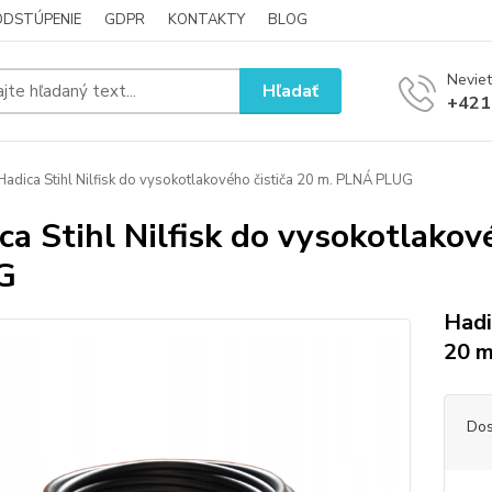
ODSTÚPENIE
GDPR
KONTAKTY
BLOG
Neviet
Hľadať
+421
adica Stihl Nilfisk do vysokotlakového čističa 20 m. PLNÁ PLUG
ca Stihl Nilfisk do vysokotlakov
G
Hadi
20 m
Dos