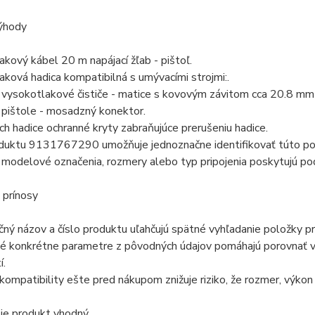
ýhody
kový kábel 20 m napájací žľab - pištoľ.
ková hadica kompatibilná s umývacími strojmi:.
vysokotlakové čističe - matice s kovovým závitom cca 20.8 mm 
 pištole - mosadzný konektor.
h hadice ochranné kryty zabraňujúce prerušeniu hadice.
oduktu 9131767290 umožňuje jednoznačne identifikovať túto po
odelové označenia, rozmery alebo typ pripojenia poskytujú pod
 prínosy
ný názov a číslo produktu uľahčujú spätné vyhľadanie položky pr
é konkrétne parametre z pôvodných údajov pomáhajú porovnať vý
í.
kompatibility ešte pred nákupom znižuje riziko, že rozmer, výko
 je produkt vhodný