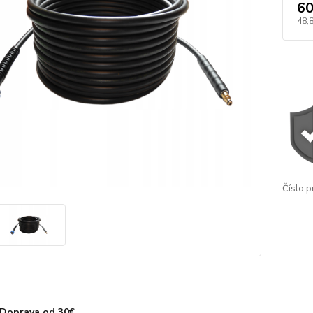
60
48,
Číslo p
Doprava od 30€