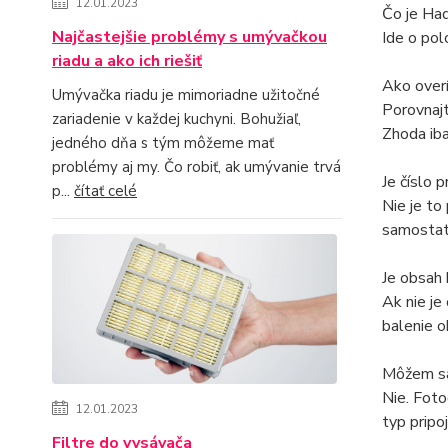
12.01.2023
Čo je Ha
Najčastejšie problémy s umývačkou
Ide o pol
riadu a ako ich riešiť
Ako over
Umývačka riadu je mimoriadne užitočné
Porovnajt
zariadenie v každej kuchyni. Bohužiaľ,
Zhoda iba
jedného dňa s tým môžeme mať
problémy aj my. Čo robiť, ak umývanie trvá
Je číslo 
p...
čítať celé
Nie je to
samostat
Je obsah 
Ak nie je
balenie o
Môžem sa 
Nie. Foto
12.01.2023
typ pripoj
Filtre do vysávača