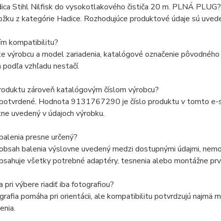
dica Stihl Nilfisk do vysokotlakového čističa 20 m. PLNÁ PLUG?
ožku z kategórie Hadice. Rozhodujúce produktové údaje sú uvede
ím kompatibilitu?
e výrobcu a model zariadenia, katalógové označenie pôvodného d
 podľa vzhľadu nestačí.
produktu zároveň katalógovým číslom výrobcu?
 potvrdené. Hodnota 9131767290 je číslo produktu v tomto e-sh
ne uvedený v údajoch výrobku.
balenia presne určený?
 obsah balenia výslovne uvedený medzi dostupnými údajmi, nemož
bsahuje všetky potrebné adaptéry, tesnenia alebo montážne prv
pri výbere riadiť iba fotografiou?
grafia pomáha pri orientácii, ale kompatibilitu potvrdzujú najmä
enia.