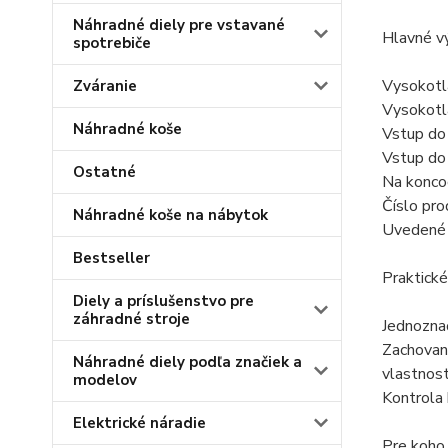
Náhradné diely pre vstavané
Hlavné v
spotrebiče
Vysokotla
Zváranie
Vysokotla
Náhradné koše
Vstup do 
Vstup do
Ostatné
Na koncoc
Číslo pr
Náhradné koše na nábytok
Uvedené m
Bestseller
Praktické
Diely a príslušenstvo pre
záhradné stroje
Jednoznač
Zachovan
Náhradné diely podľa značiek a
vlastnost
modelov
Kontrola 
Elektrické náradie
Pre koho