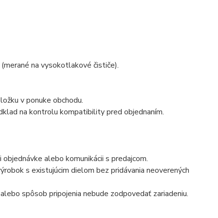
(merané na vysokotlakové čističe).
ložku v ponuke obchodu.
klad na kontrolu kompatibility pred objednaním.
i objednávke alebo komunikácii s predajcom.
robok s existujúcim dielom bez pridávania neoverených
n alebo spôsob pripojenia nebude zodpovedať zariadeniu.