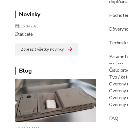
dopĺňania
Novinky
Hodnoteni
15.04.2023
Dôveryhod
čítať celé
Technick
Zobraziť všetky novinky
Paramete
--- | ---
Blog
Číslo pr
Typ / kat
Overený ú
Overený ú
Overený ú
Overený ú
FAQ