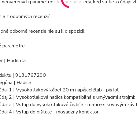
 neoverených parametrov. Je vhodná vtedy, keď sa tieto údaje zh
e z odborných recenzií
né odborné recenzie nie sú k dispozícii.
é parametre
r | Hodnota
oduktu | 9131767290
egória | Hadice
daj 1 | Vysokotlakový kábel 20 m napájací žľab - pištoľ
daj 2 | Vysokotlaková hadica kompatibilná s umývacími strojmi:
daj 3 | Vstup do vysokotlakové čističe - matice s kovovým záv
daj 4 | Vstup do pištole - mosadzný konektor