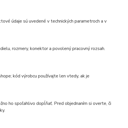
ktové údaje sú uvedené v technických parametroch a v
ielu, rozmery, konektor a povolený pracovný rozsah.
ope; kód výrobcu používajte len vtedy, ak je
no ho spoľahlivo dopĺňať. Pred objednaním si overte, či
ky.