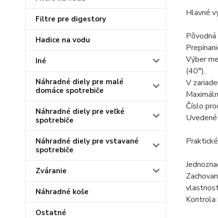
Hlavné v
Filtre pre digestory
Pôvodná e
Hadice na vodu
Prepínani
Výber me
Iné
(40°).
Náhradné diely pre malé
V zariade
domáce spotrebiče
Maximálny
Číslo pr
Náhradné diely pre veľké
Uvedené m
spotrebiče
Praktické
Náhradné diely pre vstavané
spotrebiče
Jednoznač
Zváranie
Zachovan
vlastnost
Náhradné koše
Kontrola 
Ostatné