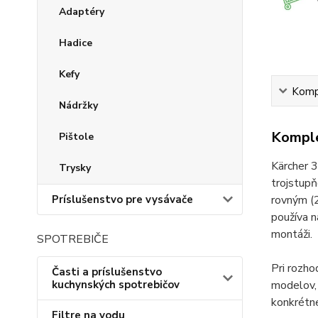
Adaptéry
Hadice
Kefy
Kompl
Nádržky
Komple
Pištole
Kärcher 3
Trysky
trojstupň
rovným (2
Príslušenstvo pre vysávače
používa n
montáži.
SPOTREBIČE
Pri rozh
Časti a príslušenstvo
modelov, 
kuchynských spotrebičov
konkrétn
Filtre na vodu