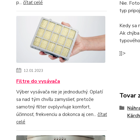
p...
čítať celé
Nie. Foto
typ pripoj
Kedy sa 
Ak chýba 
typového 
]]>
12.01.2023
Filtre do vysávača
Výber vysávača nie je jednoduchý. Oplatí
Tovar 
sa nad tým chvíľu zamyslieť, pretože
samotný filter ovplyvňuje komfort,
Náhra
účinnosť, frekvenciu a dokonca aj cen...
čítať
Kärch
celé