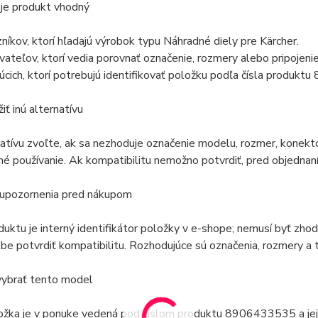
 je produkt vhodný
níkov, ktorí hľadajú výrobok typu Náhradné diely pre Kärcher.
vateľov, ktorí vedia porovnať označenie, rozmery alebo pripojen
úcich, ktorí potrebujú identifikovať položku podľa čísla produk
iť inú alternatívu
natívu zvoľte, ak sa nezhoduje označenie modelu, rozmer, konekto
é používanie. Ak kompatibilitu nemožno potvrdiť, pred objednaní
 upozornenia pred nákupom
duktu je interný identifikátor položky v e-shope; nemusí byť zh
e potvrdiť kompatibilitu. Rozhodujúce sú označenia, rozmery a t
vybrať tento model
ožka je v ponuke vedená pod číslom produktu 8906433535 a jej