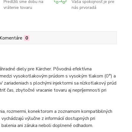
Predĺžili sme dobu na
Vaša spokojnosť je pre
vrátenie tovaru
nás prvoradá
Komentáre
0
hradné diely pre Kärcher. Pôvodná efektívna
er medzi vysokotlakovým prúdom s vysokým tlakom (0°) a
zariadeniach s plochými injektormi sa nízkotlakový prúd
ť čas, zbytočné vracanie tovaru aj nepríjemnosti pri
enia, rozmermi, konektorom a zoznamom kompatibilných
vychádzajú výlučne z informácií dostupných pri
balenia ani záruka neboli doplnené odhadom.