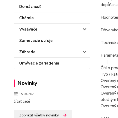
dopĺňania
Domácnosť
Hodnoteni
Chémia
Vysávače
Dôveryhod
Zametacie stroje
Technick
Záhrada
Paramete
--- | ---
Umývacie zariadenia
Číslo pr
Typ / kat
Overený ú
Novinky
Overený ú
Overený 
15.04.2023
plochým 
čítať celé
Overený ú
Zobraziť všetky novinky