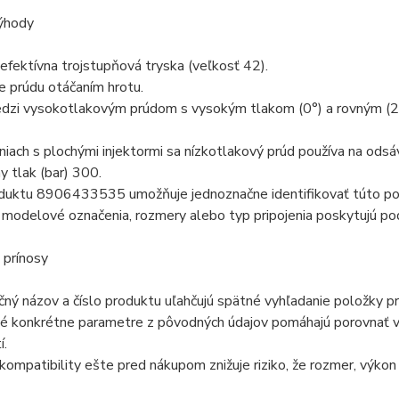
ýhody
fektívna trojstupňová tryska (veľkosť 42).
e prúdu otáčaním hrotu.
dzi vysokotlakovým prúdom s vysokým tlakom (0°) a rovným (
niach s plochými injektormi sa nízkotlakový prúd používa na odsá
 tlak (bar) 300.
oduktu 8906433535 umožňuje jednoznačne identifikovať túto po
odelové označenia, rozmery alebo typ pripojenia poskytujú pod
 prínosy
ný názov a číslo produktu uľahčujú spätné vyhľadanie položky pr
é konkrétne parametre z pôvodných údajov pomáhajú porovnať vý
í.
kompatibility ešte pred nákupom znižuje riziko, že rozmer, výko