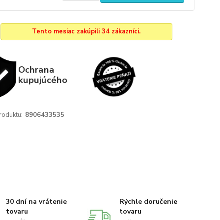
Tento mesiac zakúpili 34 zákazníci.
Ochrana
kupujúcého
roduktu:
8906433535
30 dní na vrátenie
Rýchle doručenie
tovaru
tovaru