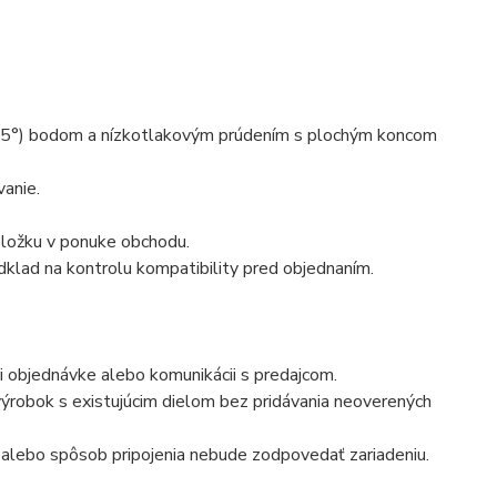
25°) bodom a nízkotlakovým prúdením s plochým koncom
vanie.
ložku v ponuke obchodu.
klad na kontrolu kompatibility pred objednaním.
i objednávke alebo komunikácii s predajcom.
robok s existujúcim dielom bez pridávania neoverených
n alebo spôsob pripojenia nebude zodpovedať zariadeniu.