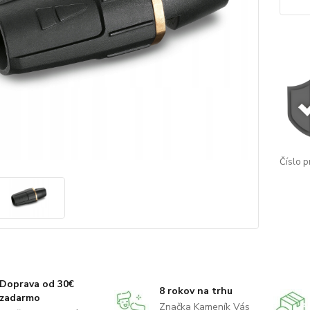
Číslo p
Doprava od 30€
8 rokov na trhu
zadarmo
Značka Kameník Vás