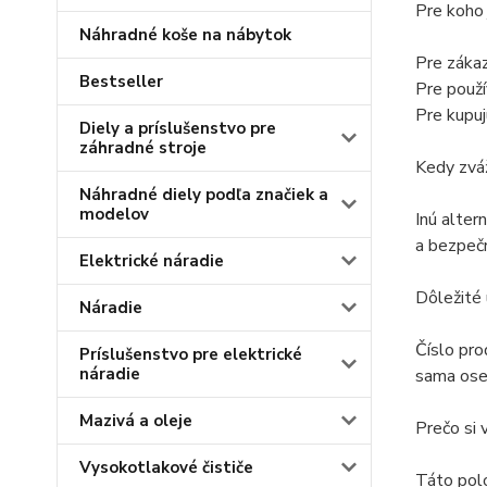
Pre koho
Náhradné koše na nábytok
Pre zákaz
Bestseller
Pre použí
Pre kupuj
Diely a príslušenstvo pre
záhradné stroje
Kedy zváž
Náhradné diely podľa značiek a
modelov
Inú alter
a bezpečn
Elektrické náradie
Dôležité
Náradie
Číslo pro
Príslušenstvo pre elektrické
náradie
sama oseb
Mazivá a oleje
Prečo si 
Vysokotlakové čističe
Táto pol