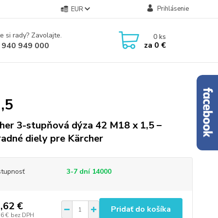
Prihlásenie
EUR
e si rady? Zavolajte.
0
ks
za
0 €
 940 949 000
,5
her 3-stupňová dýza 42 M18 x 1,5 –
adné diely pre Kärcher
tupnosť
3-7 dní 14000
,62 €
Pridať do košíka
56 €
bez DPH