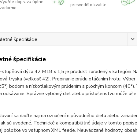
Využite dopravu úplne
presvedčí o kvalite
zadarmo
etné špecifikácie
tné špecifikácie
-stupňová dýza 42 M18 x 1,5 je produkt zaradený v kategórii Ná
ová tryska (veľkosť 42). Prepínanie prúdu otáčaním hrotu. Výb
5°) bodom a nízkotlakovým prúdením s plochým koncom (40°). V 
a odsávanie. Správne vybraný diel alebo príslušenstvo môže ušetri
odovaní sa riaďte najmä označením pôvodného dielu alebo zariad
ak sú uvedené. Technické a kompatibilitné údaje v tomto popise 
ej položke vo vstupnom XML feede. Neuvádzané hodnoty, obsah 