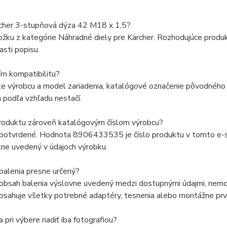
rcher 3-stupňová dýza 42 M18 x 1,5?
ožku z kategórie Náhradné diely pre Kärcher. Rozhodujúce produ
asti popisu.
ím kompatibilitu?
e výrobcu a model zariadenia, katalógové označenie pôvodného d
 podľa vzhľadu nestačí.
produktu zároveň katalógovým číslom výrobcu?
 potvrdené. Hodnota 8906433535 je číslo produktu v tomto e-sh
ne uvedený v údajoch výrobku.
balenia presne určený?
 obsah balenia výslovne uvedený medzi dostupnými údajmi, nemož
bsahuje všetky potrebné adaptéry, tesnenia alebo montážne prv
pri výbere riadiť iba fotografiou?