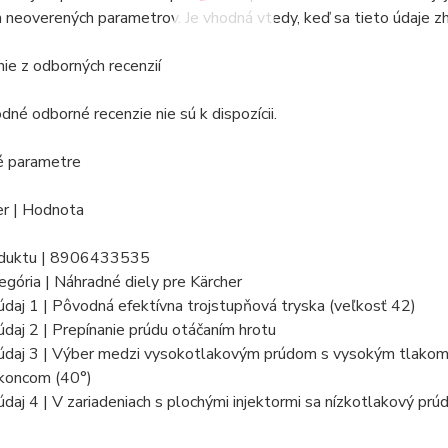
 neoverených parametrov. Je vhodná vtedy, keď sa tieto údaje zh
e z odborných recenzií
né odborné recenzie nie sú k dispozícii.
é parametre
r | Hodnota
oduktu | 8906433535
egória | Náhradné diely pre Kärcher
daj 1 | Pôvodná efektívna trojstupňová tryska (veľkosť 42)
daj 2 | Prepínanie prúdu otáčaním hrotu
údaj 3 | Výber medzi vysokotlakovým prúdom s vysokým tlakom 
koncom (40°)
daj 4 | V zariadeniach s plochými injektormi sa nízkotlakový prú