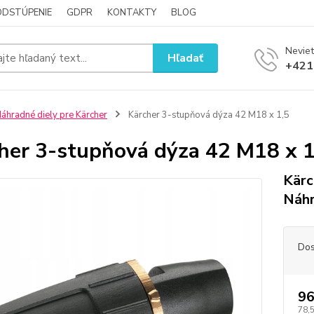
ODSTÚPENIE
GDPR
KONTAKTY
BLOG
Neviet
Hľadať
+421
áhradné diely pre Kärcher
Kärcher 3-stupňová dýza 42 M18 x 1,5
her 3-stupňová dýza 42 M18 x 1
Kärc
Náhr
Dos
96
78,