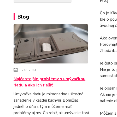
FAQ
Čo je Kä
Blog
Ide o pol
úvodnej č
Ako over
Porovnajt
Zhoda iba
Je číslo 
Nie je to
12.01.2023
samostat
Najčastejšie problémy s umývačkou
riadu a ako ich riešiť
Je obsah 
Umývačka riadu je mimoriadne užitočné
Ak nie je
zariadenie v každej kuchyni. Bohužiaľ,
balenie o
jedného dňa s tým môžeme mať
problémy aj my. Čo robiť, ak umývanie trvá
Môžem sa 