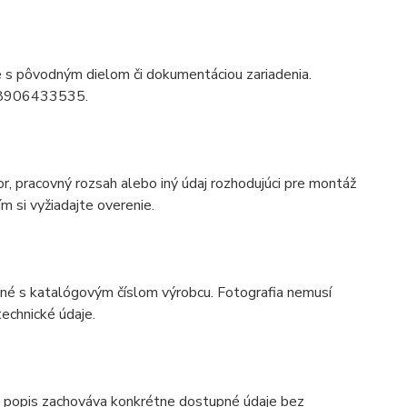
ie s pôvodným dielom či dokumentáciou zariadenia.
tu 8906433535.
r, pracovný rozsah alebo iný údaj rozhodujúci pre montáž
m si vyžiadajte overenie.
odné s katalógovým číslom výrobcu. Fotografia nemusí
echnické údaje.
 popis zachováva konkrétne dostupné údaje bez