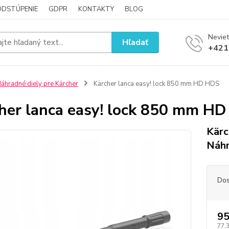
ODSTÚPENIE
GDPR
KONTAKTY
BLOG
Neviet
Hľadať
+421
áhradné diely pre Kärcher
Kärcher lanca easy! lock 850 mm HD HDS
her lanca easy! lock 850 mm H
Kärc
Náhr
Dos
95
77,