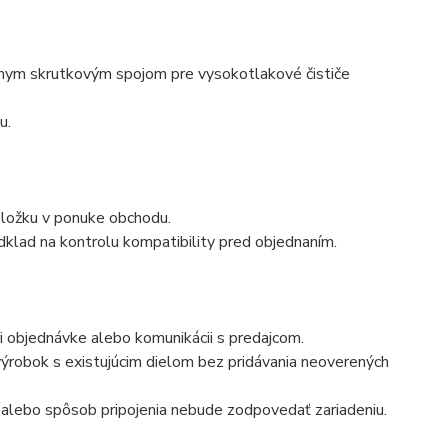
álnym skrutkovým spojom pre vysokotlakové čističe
u.
ložku v ponuke obchodu.
klad na kontrolu kompatibility pred objednaním.
i objednávke alebo komunikácii s predajcom.
robok s existujúcim dielom bez pridávania neoverených
n alebo spôsob pripojenia nebude zodpovedať zariadeniu.