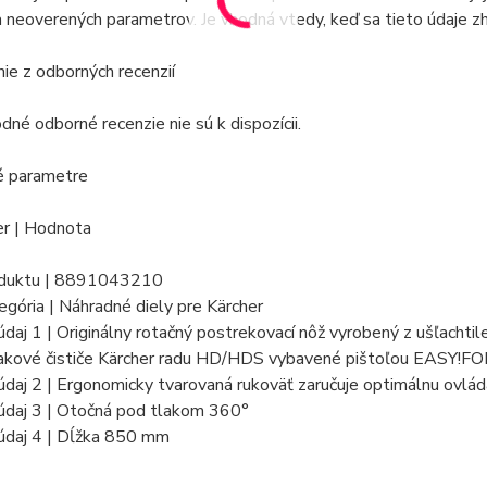
 neoverených parametrov. Je vhodná vtedy, keď sa tieto údaje zh
e z odborných recenzií
né odborné recenzie nie sú k dispozícii.
é parametre
r | Hodnota
oduktu | 8891043210
egória | Náhradné diely pre Kärcher
daj 1 | Originálny rotačný postrekovací nôž vyrobený z ušľacht
akové čističe Kärcher radu HD/HDS vybavené pištoľou EASY!F
daj 2 | Ergonomicky tvarovaná rukoväť zaručuje optimálnu ovláda
údaj 3 | Otočná pod tlakom 360°
údaj 4 | Dĺžka 850 mm