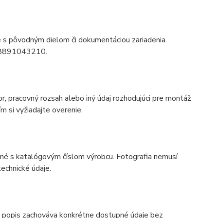
ie s pôvodným dielom či dokumentáciou zariadenia.
tu 8891043210.
r, pracovný rozsah alebo iný údaj rozhodujúci pre montáž
m si vyžiadajte overenie.
odné s katalógovým číslom výrobcu. Fotografia nemusí
echnické údaje.
 popis zachováva konkrétne dostupné údaje bez