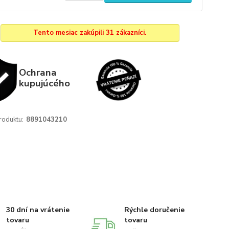
Tento mesiac zakúpili 31 zákazníci.
Ochrana
kupujúcého
roduktu:
8891043210
30 dní na vrátenie
Rýchle doručenie
tovaru
tovaru