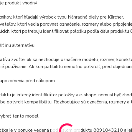
 je produkt vhodný
níkov, ktorí hľadajú výrobok typu Náhradné diely pre Kärcher.
vateľov, ktorí vedia porovnať označenie, rozmery alebo pripojen
úcich, ktorí potrebujú identifikovať položku podľa čísla produk
iť inú alternatívu
natívu zvoľte, ak sa nezhoduje označenie modelu, rozmer, konekto
é používanie. Ak kompatibilitu nemožno potvrdiť, pred objednaní
 upozornenia pred nákupom
duktu je interný identifikátor položky v e-shope; nemusí byť zh
e potvrdiť kompatibilitu. Rozhodujúce sú označenia, rozmery a t
vybrať tento model
ožka je v ponuke vedená pod číslom produktu 8891043210 a jej