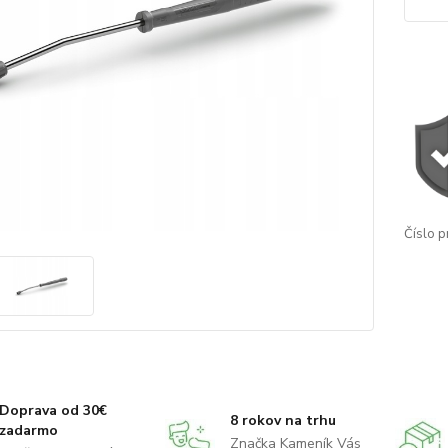
Číslo p
Doprava od 30€
8 rokov na trhu
zadarmo
Značka Kameník Vás