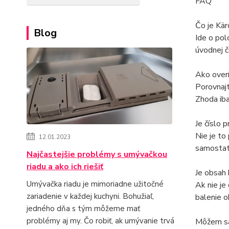
FAQ
Čo je Kä
Blog
Ide o pol
úvodnej č
Ako over
Porovnajt
Zhoda iba
Je číslo 
Nie je to
12.01.2023
samostat
Najčastejšie problémy s umývačkou
riadu a ako ich riešiť
Je obsah 
Umývačka riadu je mimoriadne užitočné
Ak nie je
zariadenie v každej kuchyni. Bohužiaľ,
balenie o
jedného dňa s tým môžeme mať
problémy aj my. Čo robiť, ak umývanie trvá
Môžem sa 