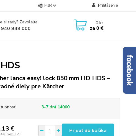
Prihlásenie
EUR
e si rady? Zavolajte.
0
ks
za
0 €
 940 949 000
D HDS
her lanca easy! lock 850 mm HD HDS –
adné diely pre Kärcher
tupnosť
3-7 dní 14000
,13 €
Pridať do košíka
34 €
bez DPH