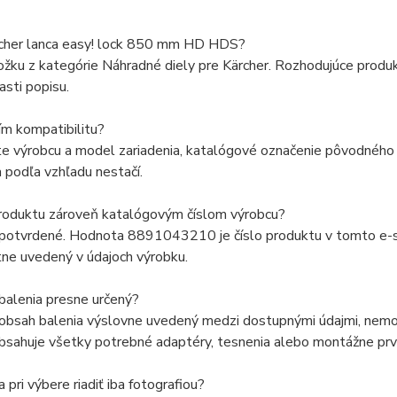
rcher lanca easy! lock 850 mm HD HDS?
ožku z kategórie Náhradné diely pre Kärcher. Rozhodujúce produ
asti popisu.
ím kompatibilitu?
e výrobcu a model zariadenia, katalógové označenie pôvodného d
 podľa vzhľadu nestačí.
produktu zároveň katalógovým číslom výrobcu?
 potvrdené. Hodnota 8891043210 je číslo produktu v tomto e-sh
ne uvedený v údajoch výrobku.
balenia presne určený?
 obsah balenia výslovne uvedený medzi dostupnými údajmi, nemož
bsahuje všetky potrebné adaptéry, tesnenia alebo montážne prv
pri výbere riadiť iba fotografiou?