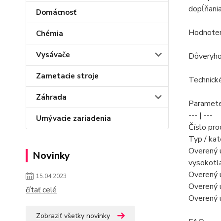
dopĺňania
Domácnosť
Hodnoteni
Chémia
Vysávače
Dôveryhod
Zametacie stroje
Technick
Záhrada
Paramete
--- | ---
Umývacie zariadenia
Číslo pr
Typ / kat
Overený ú
Novinky
vysokotl
Overený ú
15.04.2023
Overený 
čítať celé
Overený 
Zobraziť všetky novinky