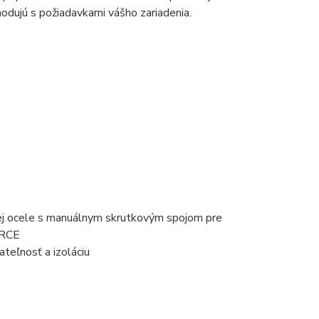
odujú s požiadavkami vášho zariadenia.
ilej ocele s manuálnym skrutkovým spojom pre
ORCE
teľnosť a izoláciu