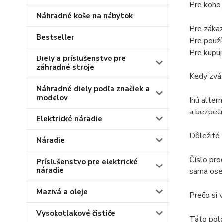
Pre koho
Náhradné koše na nábytok
Pre zákaz
Bestseller
Pre použí
Pre kupuj
Diely a príslušenstvo pre
záhradné stroje
Kedy zváž
Náhradné diely podľa značiek a
modelov
Inú alter
a bezpečn
Elektrické náradie
Dôležité
Náradie
Číslo pro
Príslušenstvo pre elektrické
náradie
sama oseb
Mazivá a oleje
Prečo si 
Vysokotlakové čističe
Táto pol