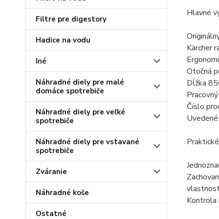
Hlavné v
Filtre pre digestory
Origináln
Hadice na vodu
Kärcher 
Ergonomic
Iné
Otočná p
Náhradné diely pre malé
Dĺžka 85
domáce spotrebiče
Pracovný 
Číslo pr
Náhradné diely pre veľké
Uvedené m
spotrebiče
Praktické
Náhradné diely pre vstavané
spotrebiče
Jednoznač
Zváranie
Zachovan
vlastnost
Náhradné koše
Kontrola 
Ostatné