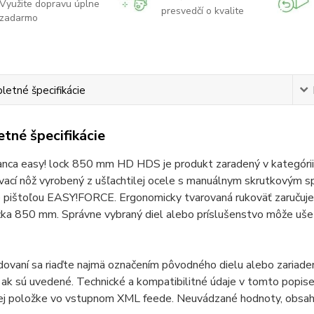
Využite dopravu úplne
presvedčí o kvalite
zadarmo
etné špecifikácie
tné špecifikácie
anca easy! lock 850 mm HD HDS je produkt zaradený v kategórii 
vací nôž vyrobený z ušľachtilej ocele s manuálnym skrutkovým 
 pištoľou EASY!FORCE. Ergonomicky tvarovaná rukoväť zaručuje 
ka 850 mm. Správne vybraný diel alebo príslušenstvo môže ušetri
odovaní sa riaďte najmä označením pôvodného dielu alebo zariad
ak sú uvedené. Technické a kompatibilitné údaje v tomto popise 
ej položke vo vstupnom XML feede. Neuvádzané hodnoty, obsah 