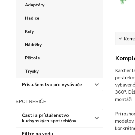
Adaptéry
Hadice
Kefy
Kompl
Nádržky
Komple
Pištole
Kärcher l
Trysky
postreko
vybavené
Príslušenstvo pre vysávače
360°. Dĺž
montáži.
SPOTREBIČE
Pri rozh
Časti a príslušenstvo
modelov, 
kuchynských spotrebičov
konkrétn
Filtre na vodu