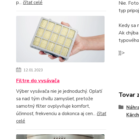
p...
čítať celé
Nie. Foto
typ pripoj
Kedy sa 
Ak chýba 
typového 
]]>
12.01.2023
Filtre do vysávača
Výber vysávača nie je jednoduchý. Oplatí
Tovar 
sa nad tým chvíľu zamyslieť, pretože
samotný filter ovplyvňuje komfort,
Náhra
účinnosť, frekvenciu a dokonca aj cen...
čítať
Kärch
celé