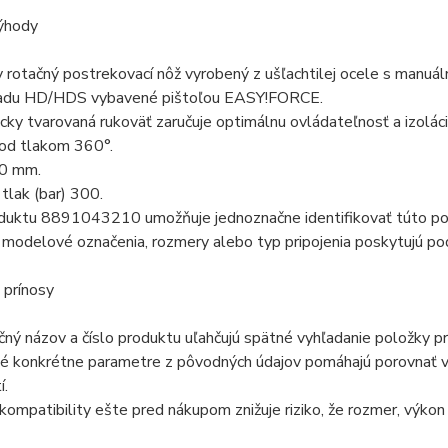
ýhody
y rotačný postrekovací nôž vyrobený z ušľachtilej ocele s manu
radu HD/HDS vybavené pištoľou EASY!FORCE.
ky tvarovaná rukoväť zaručuje optimálnu ovládateľnosť a izoláci
od tlakom 360°.
0 mm.
tlak (bar) 300.
oduktu 8891043210 umožňuje jednoznačne identifikovať túto po
odelové označenia, rozmery alebo typ pripojenia poskytujú pod
 prínosy
ný názov a číslo produktu uľahčujú spätné vyhľadanie položky pr
é konkrétne parametre z pôvodných údajov pomáhajú porovnať vý
í.
kompatibility ešte pred nákupom znižuje riziko, že rozmer, výko