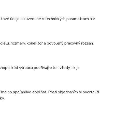
ktové údaje sú uvedené v technických parametroch a v
ielu, rozmery, konektor a povolený pracovný rozsah.
ope; kód výrobcu používajte len vtedy, ak je
no ho spoľahlivo dopĺňať. Pred objednaním si overte, či
ky.