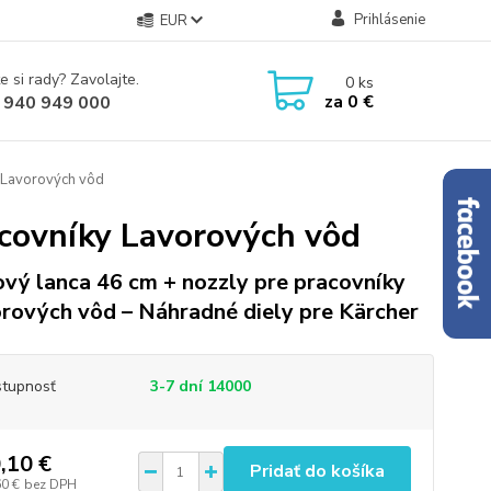
Prihlásenie
EUR
e si rady? Zavolajte.
0
ks
za
0 €
 940 949 000
 Lavorových vôd
acovníky Lavorových vôd
vý lanca 46 cm + nozzly pre pracovníky
rových vôd – Náhradné diely pre Kärcher
tupnosť
3-7 dní 14000
,10 €
Pridať do košíka
60 €
bez DPH