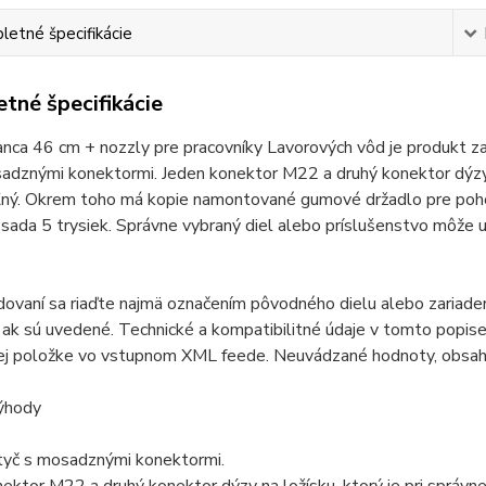
etné špecifikácie
tné špecifikácie
nca 46 cm + nozzly pre pracovníky Lavorových vôd je produkt za
adznými konektormi. Jeden konektor M22 a druhý konektor dýzy na 
ľný. Okrem toho má kopie namontované gumové držadlo pre pohod
 sada 5 trysiek. Správne vybraný diel alebo príslušenstvo môže uš
odovaní sa riaďte najmä označením pôvodného dielu alebo zariad
ak sú uvedené. Technické a kompatibilitné údaje v tomto popise 
ej položke vo vstupnom XML feede. Neuvádzané hodnoty, obsah 
ýhody
tyč s mosadznými konektormi.