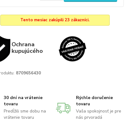
Tento mesiac zakúpili 23 zákazníci.
Ochrana
kupujúcého
roduktu:
8709656430
30 dní na vrátenie
Rýchle doručenie
tovaru
tovaru
Predĺžili sme dobu na
Vaša spokojnosť je pre
vrátenie tovaru
nás prvoradá