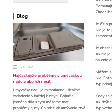
Ako over
Porovnajt
Zhoda iba
Blog
Je číslo 
Nie je to
samostat
Je obsah 
Ak nie je
balenie o
12.01.2023
Môžem sa 
Najčastejšie problémy s umývačkou
Nie. Foto
riadu a ako ich riešiť
typ pripoj
Umývačka riadu je mimoriadne užitočné
Kedy sa 
zariadenie v každej kuchyni. Bohužiaľ,
Ak chýba 
jedného dňa s tým môžeme mať
typového 
problémy aj my. Čo robiť, ak umývanie trvá