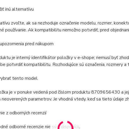
iť inú alternatívu
natívu zvoľte, ak sa nezhoduje označenie modelu, rozmer, konekto
é používanie. Ak kompatibilitu nemožno potvrdiť, pred objednaní
 upozornenia pred nákupom
duktu je interný identifikátor položky v e-shope; nemusí byť zh
e potvrdiť kompatibilitu. Rozhodujúce sú označenia, rozmery a t
vybrať tento model
ožka je v ponuke vedená pod číslom produktu 8709656430 a jej
 neoverených parametrov. Je vhodná vtedy, keď sa tieto údaje zh
e z odborných recenzií
né odborné recenzie nie sú k dispozícii.