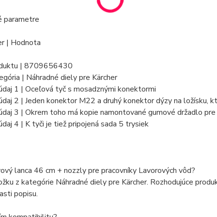
é parametre
r | Hodnota
oduktu | 8709656430
egória | Náhradné diely pre Kärcher
údaj 1 | Oceľová tyč s mosadznými konektormi
daj 2 | Jeden konektor M22 a druhý konektor dýzy na ložísku, ktor
údaj 3 | Okrem toho má kopie namontované gumové držadlo pre 
daj 4 | K tyči je tiež pripojená sada 5 trysiek
ový lanca 46 cm + nozzly pre pracovníky Lavorových vôd?
ožku z kategórie Náhradné diely pre Kärcher. Rozhodujúce produ
asti popisu.