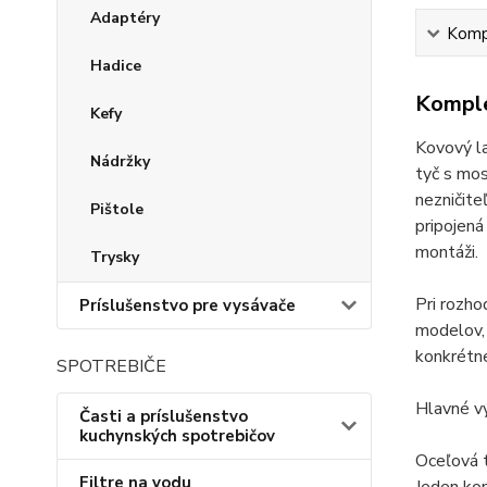
Adaptéry
Kompl
Hadice
Komple
Kefy
Kovový la
Nádržky
tyč s mos
nezničite
Pištole
pripojená
montáži.
Trysky
Pri rozh
Príslušenstvo pre vysávače
modelov, 
konkrétn
SPOTREBIČE
Hlavné v
Časti a príslušenstvo
kuchynských spotrebičov
Oceľová 
Filtre na vodu