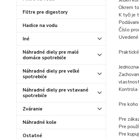
Jeden kon
Okrem to
Filtre pre digestory
K tyči je 
Podávani
Hadice na vodu
Číslo pr
Uvedené m
Iné
Praktické
Náhradné diely pre malé
domáce spotrebiče
Jednoznač
Náhradné diely pre veľké
Zachovan
spotrebiče
vlastnost
Kontrola 
Náhradné diely pre vstavané
spotrebiče
Pre koho
Zváranie
Pre zákaz
Náhradné koše
Pre použí
Pre kupuj
Ostatné