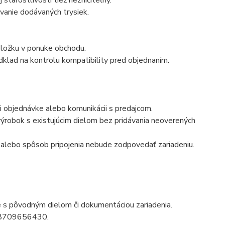
starostlivosti tiež nezničiteľný.
anie dodávaných trysiek.
ložku v ponuke obchodu.
klad na kontrolu kompatibility pred objednaním.
i objednávke alebo komunikácii s predajcom.
robok s existujúcim dielom bez pridávania neoverených
n alebo spôsob pripojenia nebude zodpovedať zariadeniu.
ie s pôvodným dielom či dokumentáciou zariadenia.
tu 8709656430.