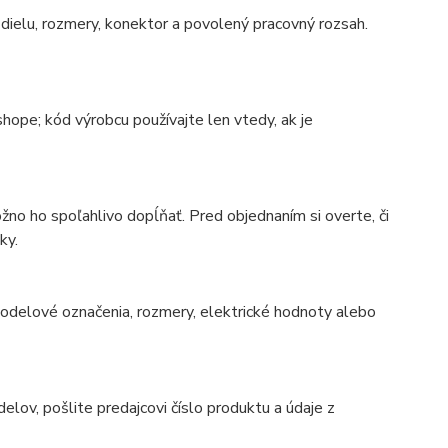
ielu, rozmery, konektor a povolený pracovný rozsah.
ope; kód výrobcu používajte len vtedy, ak je
no ho spoľahlivo dopĺňať. Pred objednaním si overte, či
ky.
 modelové označenia, rozmery, elektrické hodnoty alebo
ov, pošlite predajcovi číslo produktu a údaje z