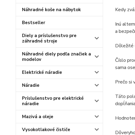
Kedy zváž
Náhradné koše na nábytok
Bestseller
Inú alter
a bezpečn
Diely a príslušenstvo pre
záhradné stroje
Dôležité
Náhradné diely podľa značiek a
modelov
Číslo pro
sama oseb
Elektrické náradie
Prečo si 
Náradie
Táto pol
Príslušenstvo pre elektrické
dopĺňania
náradie
Mazivá a oleje
Hodnoteni
Vysokotlakové čističe
Dôveryhod