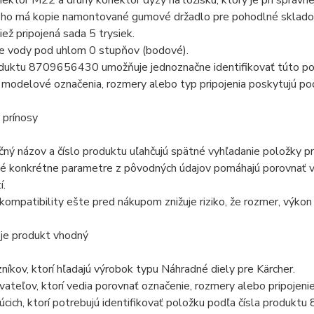
ektor M22 a druhý konektor dýzy na ložísku, ktorý je pri správnej 
ho má kopie namontované gumové držadlo pre pohodlné skladov
tiež pripojená sada 5 trysiek.
e vody pod uhlom 0 stupňov (bodové).
oduktu 8709656430 umožňuje jednoznačne identifikovať túto po
odelové označenia, rozmery alebo typ pripojenia poskytujú pod
 prínosy
ný názov a číslo produktu uľahčujú spätné vyhľadanie položky pr
é konkrétne parametre z pôvodných údajov pomáhajú porovnať vý
í.
kompatibility ešte pred nákupom znižuje riziko, že rozmer, výko
 je produkt vhodný
níkov, ktorí hľadajú výrobok typu Náhradné diely pre Kärcher.
vateľov, ktorí vedia porovnať označenie, rozmery alebo pripojen
úcich, ktorí potrebujú identifikovať položku podľa čísla produk