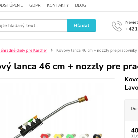
ODSTÚPENIE
GDPR
KONTAKTY
BLOG
Neviet
Hľadať
+421
áhradné diely pre Kärcher
Kovový lanca 46 cm + nozzly pre pracovníky
vý lanca 46 cm + nozzly pre pr
Kovo
Lavo
Dos
40
32,