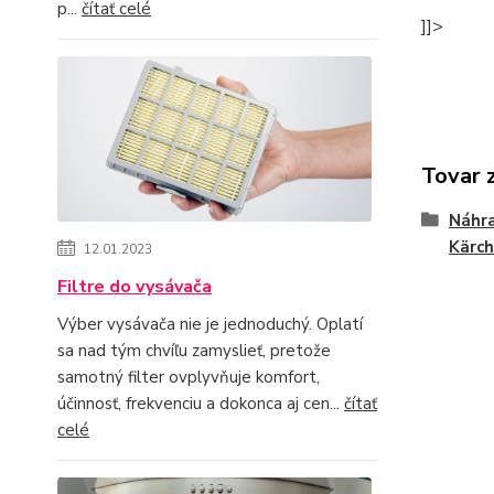
p...
čítať celé
]]>
Tovar 
Náhra
Kärch
12.01.2023
Filtre do vysávača
Výber vysávača nie je jednoduchý. Oplatí
sa nad tým chvíľu zamyslieť, pretože
samotný filter ovplyvňuje komfort,
účinnosť, frekvenciu a dokonca aj cen...
čítať
celé