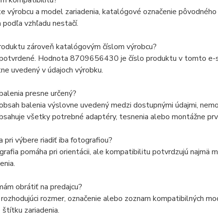
ím kompatibilitu?
e výrobcu a model zariadenia, katalógové označenie pôvodného d
 podľa vzhľadu nestačí.
produktu zároveň katalógovým číslom výrobcu?
 potvrdené. Hodnota 8709656430 je číslo produktu v tomto e-sh
ne uvedený v údajoch výrobku.
balenia presne určený?
 obsah balenia výslovne uvedený medzi dostupnými údajmi, nemož
bsahuje všetky potrebné adaptéry, tesnenia alebo montážne prv
pri výbere riadiť iba fotografiou?
grafia pomáha pri orientácii, ale kompatibilitu potvrdzujú najmä
enia.
mám obrátiť na predajcu?
rozhodujúci rozmer, označenie alebo zoznam kompatibilných model
štítku zariadenia.