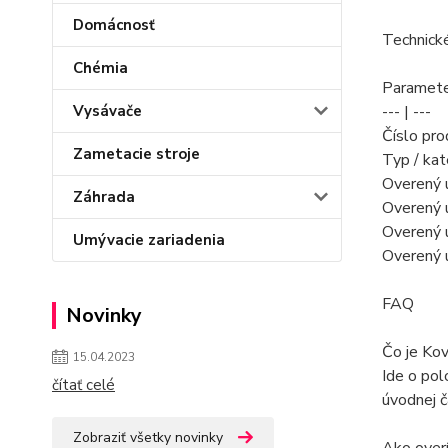
Domácnosť
Technick
Chémia
Paramete
Vysávače
--- | ---
Číslo pr
Zametacie stroje
Typ / kat
Overený 
Záhrada
Overený ú
Overený 
Umývacie zariadenia
Overený ú
FAQ
Novinky
Čo je Kov
15.04.2023
Ide o pol
čítať celé
úvodnej č
Zobraziť všetky novinky