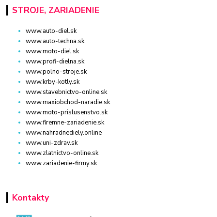
STROJE, ZARIADENIE
www.auto-diel.sk
www.auto-techna.sk
www.moto-diel.sk
www.profi-dielna.sk
www.polno-stroje.sk
www.krby-kotly.sk
www.stavebnictvo-online.sk
www.maxiobchod-naradie.sk
www.moto-prislusenstvo.sk
www.firemne-zariadenie.sk
www.nahradnediely.online
www.uni-zdrav.sk
www.zlatnictvo-online.sk
www.zariadenie-firmy.sk
Kontakty