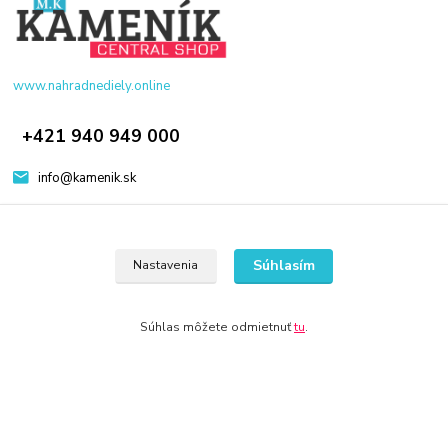
www.nahradnediely.online
+421 940 949 000
info@kamenik.sk
Súhlasím
Nastavenia
© 2024 Všetky práva vyhradené KAMENIK.SK
Súhlas môžete odmietnuť
tu
.
Vytvorené na
Eshop-rychlo.sk