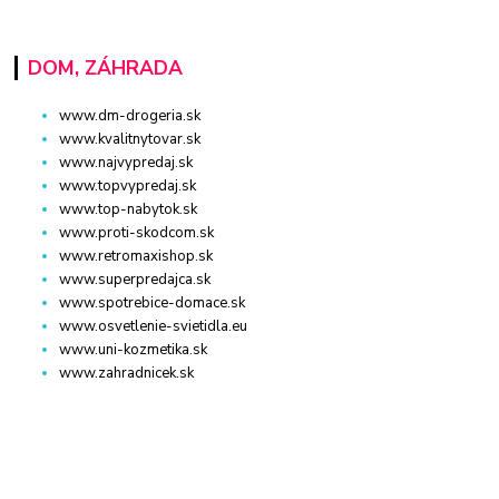
DOM, ZÁHRADA
www.dm-drogeria.sk
www.kvalitnytovar.sk
www.najvypredaj.sk
www.topvypredaj.sk
www.top-nabytok.sk
www.proti-skodcom.sk
www.retromaxishop.sk
www.superpredajca.sk
www.spotrebice-domace.sk
www.osvetlenie-svietidla.eu
www.uni-kozmetika.sk
www.zahradnicek.sk