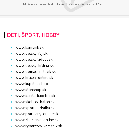
Môžete sa kedykoľvek odhlásiť. Zasielame raz za 14 dní.
DETI, ŠPORT, HOBBY
www.kamenik.sk
www.detsky-raj.sk
www.detskaradost.sk
www.detsky-hrdina.sk
www.domaci-milacik.sk
www.hracky-online.sk
www.kupelna.shop
www.stonshop.sk
www.sanita-kupelne.sk
www.skolsky-batoh.sk
www.sportaturistika.sk
www.potraviny-online.sk
www.zlatnictvo-online.sk
www.rybarstvo-kamenik.sk