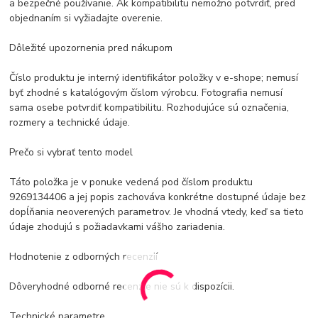
a bezpečné používanie. Ak kompatibilitu nemožno potvrdiť, pred
objednaním si vyžiadajte overenie.
Dôležité upozornenia pred nákupom
Číslo produktu je interný identifikátor položky v e-shope; nemusí
byť zhodné s katalógovým číslom výrobcu. Fotografia nemusí
sama osebe potvrdiť kompatibilitu. Rozhodujúce sú označenia,
rozmery a technické údaje.
Prečo si vybrať tento model
Táto položka je v ponuke vedená pod číslom produktu
9269134406 a jej popis zachováva konkrétne dostupné údaje bez
dopĺňania neoverených parametrov. Je vhodná vtedy, keď sa tieto
údaje zhodujú s požiadavkami vášho zariadenia.
Hodnotenie z odborných recenzií
Dôveryhodné odborné recenzie nie sú k dispozícii.
Technické parametre