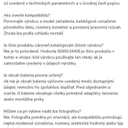
sú uvedené v technických parametroch a v úvodnej časti popisu.
Ako overím kompatibilitu?
Porovnajte výrobcu a model zariadenia, katalógové označenie
pôvodného dielu, rozmery, konektor a povolený pracovný rozsah.
Zhoda iba podľa vzhľadu nestačí.
Je číslo produktu zároveň katalógovým číslom výrobcu?
Nie je to potvrdené. Hodnota 9269134406 je číslo produktu v
tomto e-shope; kód výrobcu používajte len vtedy, ak je
samostatne uvedený v údajoch výrobku.
Je obsah balenia presne určený?
Ak nie je obsah balenia výslovne uvedený medzi dostupnými
údajmi, nemožno ho spoľahlivo dopĺňať. Pred objednaním si
overte, či balenie obsahuje všetky potrebné adaptéry, tesnenia
alebo montážne prvky.
Môžem sa pri výbere riadiť iba fotografiou?
Nie. Fotografia pomáha pri orientácii, ale kompatibilitu potvrdzujú
najmä modelové označenia, rozmery, elektrické hodnoty alebo typ