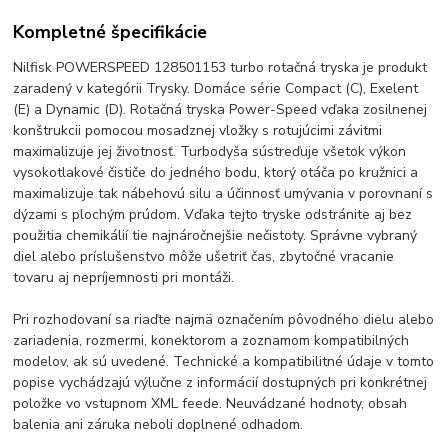
Kompletné špecifikácie
Nilfisk POWERSPEED 128501153 turbo rotačná tryska je produkt
zaradený v kategórii Trysky. Domáce série Compact (C), Exelent
(E) a Dynamic (D). Rotačná tryska Power-Speed vďaka zosilnenej
konštrukcii pomocou mosadznej vložky s rotujúcimi závitmi
maximalizuje jej životnosť. Turbodyša sústreďuje všetok výkon
vysokotlakové čističe do jedného bodu, ktorý otáča po kružnici a
maximalizuje tak nábehovú silu a účinnosť umývania v porovnaní s
dýzami s plochým prúdom. Vďaka tejto tryske odstránite aj bez
použitia chemikálií tie najnáročnejšie nečistoty. Správne vybraný
diel alebo príslušenstvo môže ušetriť čas, zbytočné vracanie
tovaru aj nepríjemnosti pri montáži.
Pri rozhodovaní sa riaďte najmä označením pôvodného dielu alebo
zariadenia, rozmermi, konektorom a zoznamom kompatibilných
modelov, ak sú uvedené. Technické a kompatibilitné údaje v tomto
popise vychádzajú výlučne z informácií dostupných pri konkrétnej
položke vo vstupnom XML feede. Neuvádzané hodnoty, obsah
balenia ani záruka neboli doplnené odhadom.