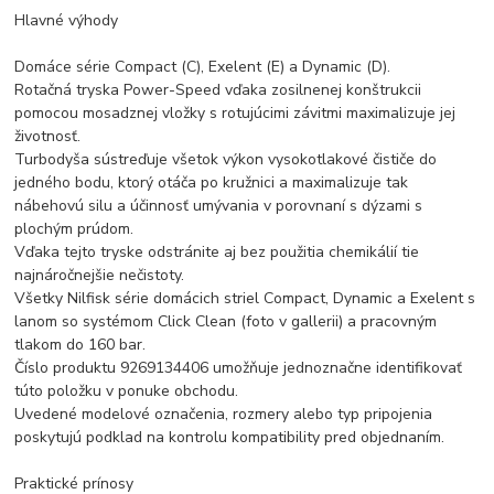
Hlavné výhody
Domáce série Compact (C), Exelent (E) a Dynamic (D).
Rotačná tryska Power-Speed vďaka zosilnenej konštrukcii
pomocou mosadznej vložky s rotujúcimi závitmi maximalizuje jej
životnosť.
Turbodyša sústreďuje všetok výkon vysokotlakové čističe do
jedného bodu, ktorý otáča po kružnici a maximalizuje tak
nábehovú silu a účinnosť umývania v porovnaní s dýzami s
plochým prúdom.
Vďaka tejto tryske odstránite aj bez použitia chemikálií tie
najnáročnejšie nečistoty.
Všetky Nilfisk série domácich striel Compact, Dynamic a Exelent s
lanom so systémom Click Clean (foto v gallerii) a pracovným
tlakom do 160 bar.
Číslo produktu 9269134406 umožňuje jednoznačne identifikovať
túto položku v ponuke obchodu.
Uvedené modelové označenia, rozmery alebo typ pripojenia
poskytujú podklad na kontrolu kompatibility pred objednaním.
Praktické prínosy