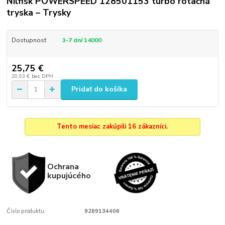
Nilfisk POWERSPEED 128501153 turbo rotačná
tryska – Trysky
Dostupnosť
3-7 dní 14000
25,75 €
20,93 €
bez DPH
Pridať do košíka
Tento mesiac zakúpili 16 zákazníci.
Ochrana
kupujúcého
Číslo produktu:
9269134406