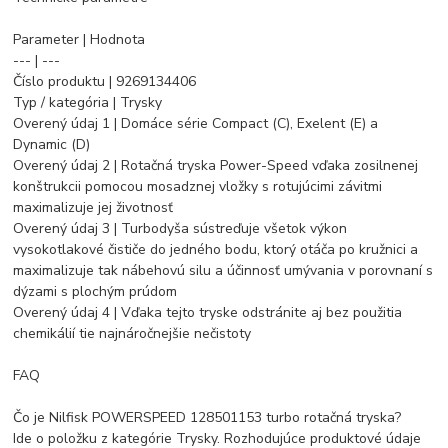
Parameter | Hodnota
--- | ---
Číslo produktu | 9269134406
Typ / kategória | Trysky
Overený údaj 1 | Domáce série Compact (C), Exelent (E) a
Dynamic (D)
Overený údaj 2 | Rotačná tryska Power-Speed vďaka zosilnenej
konštrukcii pomocou mosadznej vložky s rotujúcimi závitmi
maximalizuje jej životnosť
Overený údaj 3 | Turbodyša sústreďuje všetok výkon
vysokotlakové čističe do jedného bodu, ktorý otáča po kružnici a
maximalizuje tak nábehovú silu a účinnosť umývania v porovnaní s
dýzami s plochým prúdom
Overený údaj 4 | Vďaka tejto tryske odstránite aj bez použitia
chemikálií tie najnáročnejšie nečistoty
FAQ
Čo je Nilfisk POWERSPEED 128501153 turbo rotačná tryska?
Ide o položku z kategórie Trysky. Rozhodujúce produktové údaje