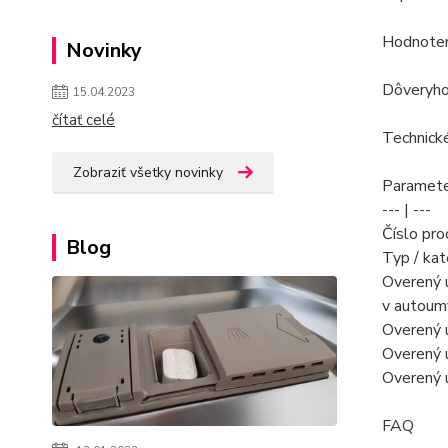
Hodnoteni
Novinky
Dôveryhod
15.04.2023
čítať celé
Technick
Zobraziť všetky novinky
Paramete
--- | ---
Číslo pr
Blog
Typ / kat
Overený ú
v autoumý
Overený ú
Overený 
Overený ú
FAQ