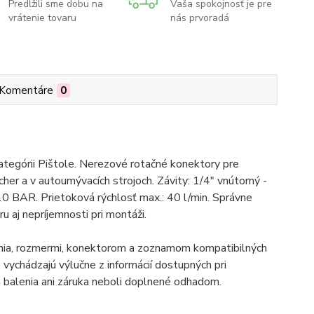
Predĺžili sme dobu na
Vaša spokojnosť je pre
vrátenie tovaru
nás prvoradá
Komentáre
0
ategórii Pištole. Nerezové rotačné konektory pre
her a v autoumývacích strojoch. Závity: 1/4" vnútorný -
210 BAR. Prietoková rýchlosť max.: 40 l/min. Správne
u aj nepríjemnosti pri montáži.
enia, rozmermi, konektorom a zoznamom kompatibilných
vychádzajú výlučne z informácií dostupných pri
balenia ani záruka neboli doplnené odhadom.