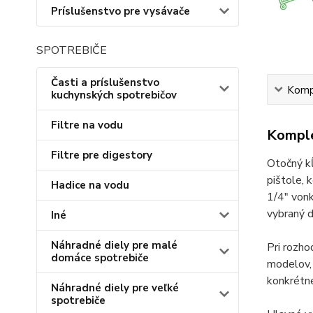
Príslušenstvo pre vysávače
SPOTREBIČE
Časti a príslušenstvo
Kompl
kuchynských spotrebičov
Filtre na vodu
Komple
Filtre pre digestory
Otočný kĺ
pištole, 
Hadice na vodu
1/4" vonk
vybraný d
Iné
Náhradné diely pre malé
Pri rozh
domáce spotrebiče
modelov, 
konkrétn
Náhradné diely pre veľké
spotrebiče