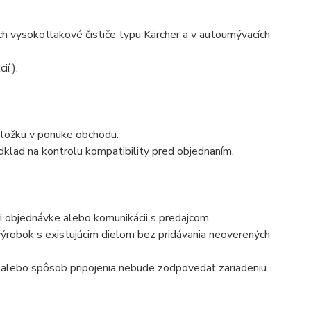
h vysokotlakové čističe typu Kärcher a v autoumývacích
í ).
ložku v ponuke obchodu.
klad na kontrolu kompatibility pred objednaním.
i objednávke alebo komunikácii s predajcom.
robok s existujúcim dielom bez pridávania neoverených
n alebo spôsob pripojenia nebude zodpovedať zariadeniu.