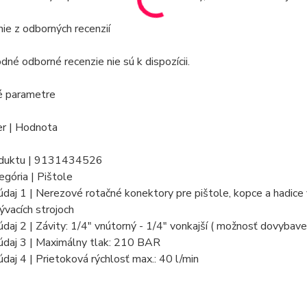
e z odborných recenzií
né odborné recenzie nie sú k dispozícii.
é parametre
r | Hodnota
oduktu | 9131434526
egória | Pištole
daj 1 | Nerezové rotačné konektory pre pištole, kopce a hadice
vacích strojoch
daj 2 | Závity: 1/4" vnútorný - 1/4" vonkajší ( možnosť dovybaven
údaj 3 | Maximálny tlak: 210 BAR
daj 4 | Prietoková rýchlosť max.: 40 l/min