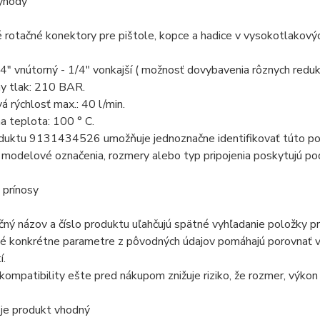
ýhody
rotačné konektory pre pištole, kopce a hadice v vysokotlakovýc
/4" vnútorný - 1/4" vonkajší ( možnosť dovybavenia rôznych redukci
y tlak: 210 BAR.
á rýchlosť max.: 40 l/min.
 teplota: 100 ° C.
oduktu 9131434526 umožňuje jednoznačne identifikovať túto po
odelové označenia, rozmery alebo typ pripojenia poskytujú pod
 prínosy
ný názov a číslo produktu uľahčujú spätné vyhľadanie položky pr
é konkrétne parametre z pôvodných údajov pomáhajú porovnať vý
í.
kompatibility ešte pred nákupom znižuje riziko, že rozmer, výko
 je produkt vhodný