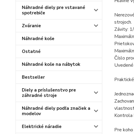
Hlavné v
Náhradné diely pre vstavané
spotrebiče
Nerezové 
strojoch.
Zváranie
Závity: 1
Maximáln
Náhradné koše
Prietokov
Maximálna
Ostatné
Číslo pr
Náhradné koše na nábytok
Uvedené m
Bestseller
Praktické
Diely a príslušenstvo pre
Jednoznač
záhradné stroje
Zachovan
vlastnost
Náhradné diely podľa značiek a
modelov
Kontrola 
Elektrické náradie
Pre koho