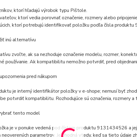
níkov, ktorí hľadajú výrobok typu Pištole.
vateľov, ktorí vedia porovnať označenie, rozmery alebo pripojen
úcich, ktorí potrebujú identifikovať položku podľa čísla produk
iť inú alternatívu
natívu zvoľte, ak sa nezhoduje označenie modelu, rozmer, konekto
é používanie. Ak kompatibilitu nemožno potvrdiť, pred objednaní
 upozornenia pred nákupom
duktu je interný identifikátor položky v e-shope; nemusí byť zh
e potvrdiť kompatibilitu. Rozhodujúce sú označenia, rozmery a t
vybrať tento model
ožka je v ponuke vedená pod číslom produktu 9131434526 a jej
 neoverených parametrov. Je vhodná vtedy, keď sa tieto údaje zh