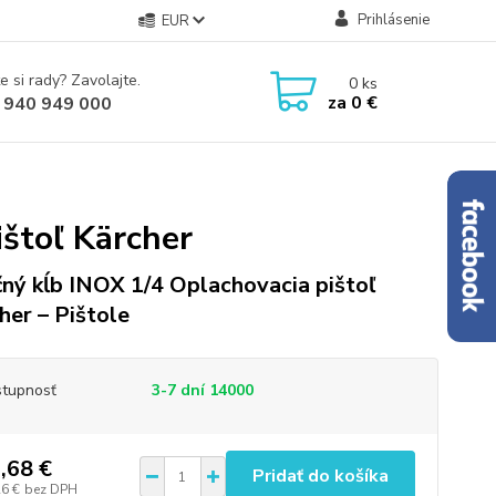
Prihlásenie
EUR
e si rady? Zavolajte.
0
ks
za
0 €
 940 949 000
štoľ Kärcher
ný kĺb INOX 1/4 Oplachovacia pištoľ
her – Pištole
tupnosť
3-7 dní 14000
,68 €
Pridať do košíka
26 €
bez DPH