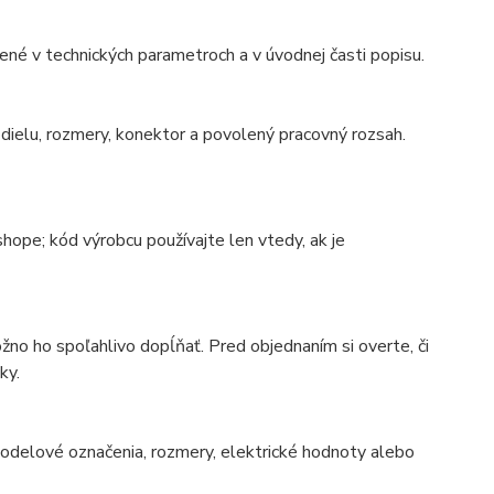
né v technických parametroch a v úvodnej časti popisu.
ielu, rozmery, konektor a povolený pracovný rozsah.
ope; kód výrobcu používajte len vtedy, ak je
no ho spoľahlivo dopĺňať. Pred objednaním si overte, či
ky.
 modelové označenia, rozmery, elektrické hodnoty alebo