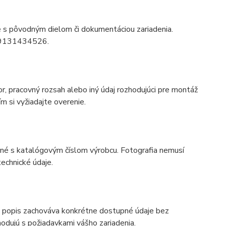
ie s pôvodným dielom či dokumentáciou zariadenia.
tu 9131434526.
r, pracovný rozsah alebo iný údaj rozhodujúci pre montáž
m si vyžiadajte overenie.
odné s katalógovým číslom výrobcu. Fotografia nemusí
echnické údaje.
 popis zachováva konkrétne dostupné údaje bez
odujú s požiadavkami vášho zariadenia.