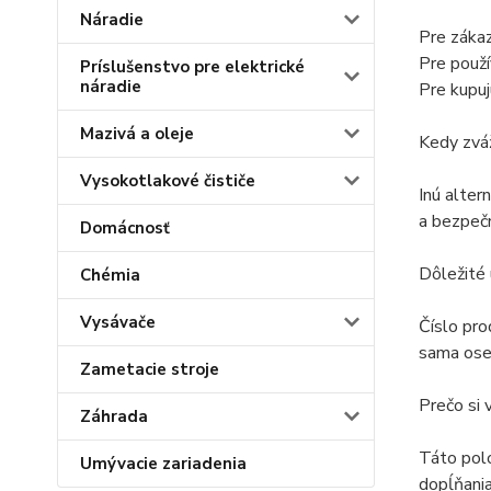
Náradie
Pre zákaz
Pre použí
Príslušenstvo pre elektrické
náradie
Pre kupuj
Mazivá a oleje
Kedy zváž
Vysokotlakové čističe
Inú alter
a bezpečn
Domácnosť
Dôležité
Chémia
Vysávače
Číslo pro
sama oseb
Zametacie stroje
Prečo si 
Záhrada
Táto pol
Umývacie zariadenia
dopĺňania