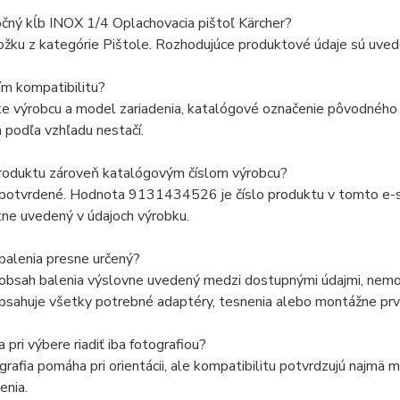
čný kĺb INOX 1/4 Oplachovacia pištoľ Kärcher?
ožku z kategórie Pištole. Rozhodujúce produktové údaje sú uvede
ím kompatibilitu?
e výrobcu a model zariadenia, katalógové označenie pôvodného d
 podľa vzhľadu nestačí.
produktu zároveň katalógovým číslom výrobcu?
 potvrdené. Hodnota 9131434526 je číslo produktu v tomto e-sh
ne uvedený v údajoch výrobku.
balenia presne určený?
 obsah balenia výslovne uvedený medzi dostupnými údajmi, nemož
bsahuje všetky potrebné adaptéry, tesnenia alebo montážne prv
pri výbere riadiť iba fotografiou?
grafia pomáha pri orientácii, ale kompatibilitu potvrdzujú najmä
enia.