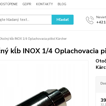
ODSTÚPENIE
GDPR
KONTAKTY
BLOG
Neviet
Hľadať
+421
točný kĺb INOX 1/4 Oplachovacia pištoľ Kärcher
ný kĺb INOX 1/4 Oplachovacia pi
Otoč
Kärc
Dos
39
32,