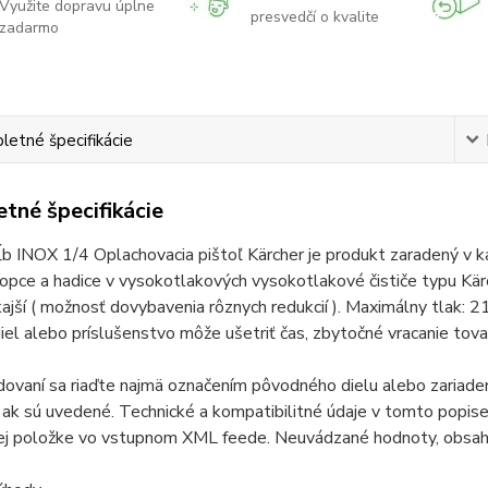
Využite dopravu úplne
presvedčí o kvalite
zadarmo
etné špecifikácie
tné špecifikácie
b INOX 1/4 Oplachovacia pištoľ Kärcher je produkt zaradený v k
kopce a hadice v vysokotlakových vysokotlakové čističe typu Kärc
ajší ( možnosť dovybavenia rôznych redukcií ). Maximálny tlak: 
iel alebo príslušenstvo môže ušetriť čas, zbytočné vracanie tovar
odovaní sa riaďte najmä označením pôvodného dielu alebo zariad
ak sú uvedené. Technické a kompatibilitné údaje v tomto popise 
ej položke vo vstupnom XML feede. Neuvádzané hodnoty, obsah 