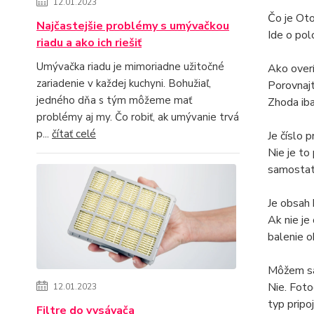
12.01.2023
Čo je Oto
Najčastejšie problémy s umývačkou
Ide o pol
riadu a ako ich riešiť
Umývačka riadu je mimoriadne užitočné
Ako over
zariadenie v každej kuchyni. Bohužiaľ,
Porovnajt
jedného dňa s tým môžeme mať
Zhoda iba
problémy aj my. Čo robiť, ak umývanie trvá
p...
čítať celé
Je číslo 
Nie je to
samostat
Je obsah 
Ak nie je
balenie o
Môžem sa 
Nie. Foto
12.01.2023
typ pripoj
Filtre do vysávača