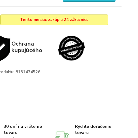
Tento mesiac zakúpili 24 zákazníci.
Ochrana
kupujúcého
roduktu:
9131434526
30 dní na vrátenie
Rýchle doručenie
tovaru
tovaru