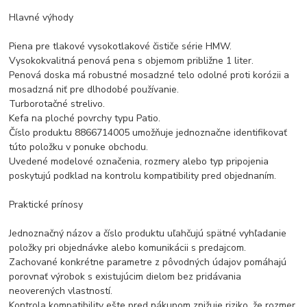
Hlavné výhody
Piena pre tlakové vysokotlakové čističe série HMW.
Vysokokvalitná penová pena s objemom približne 1 liter.
Penová doska má robustné mosadzné telo odolné proti korózii a
mosadzná niť pre dlhodobé používanie.
Turborotačné strelivo.
Kefa na ploché povrchy typu Patio.
Číslo produktu 8866714005 umožňuje jednoznačne identifikovať
túto položku v ponuke obchodu.
Uvedené modelové označenia, rozmery alebo typ pripojenia
poskytujú podklad na kontrolu kompatibility pred objednaním.
Praktické prínosy
Jednoznačný názov a číslo produktu uľahčujú spätné vyhľadanie
položky pri objednávke alebo komunikácii s predajcom.
Zachované konkrétne parametre z pôvodných údajov pomáhajú
porovnať výrobok s existujúcim dielom bez pridávania
neoverených vlastností.
Kontrola kompatibility ešte pred nákupom znižuje riziko, že rozmer,