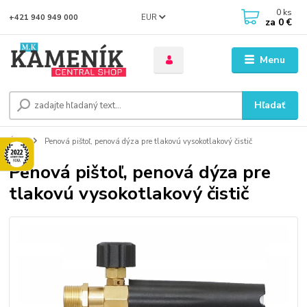
0
ks
EUR
+421 940 949 000
za
0 €
Menu
Hľadať
Úvod
Penová pištoľ, penová dýza pre tlakovú vysokotlakový čistič
Penová pištoľ, penová dýza pre
tlakovú vysokotlakový čistič