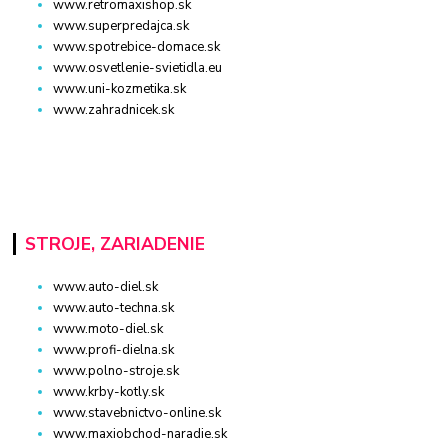
www.retromaxishop.sk
www.superpredajca.sk
www.spotrebice-domace.sk
www.osvetlenie-svietidla.eu
www.uni-kozmetika.sk
www.zahradnicek.sk
STROJE, ZARIADENIE
www.auto-diel.sk
www.auto-techna.sk
www.moto-diel.sk
www.profi-dielna.sk
www.polno-stroje.sk
www.krby-kotly.sk
www.stavebnictvo-online.sk
www.maxiobchod-naradie.sk