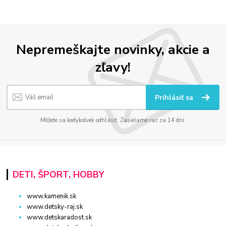
Nepremeškajte novinky, akcie a
zľavy!
Prihlásiť sa
Môžete sa kedykoľvek odhlásiť. Zasielame raz za 14 dní.
DETI, ŠPORT, HOBBY
www.kamenik.sk
www.detsky-raj.sk
www.detskaradost.sk