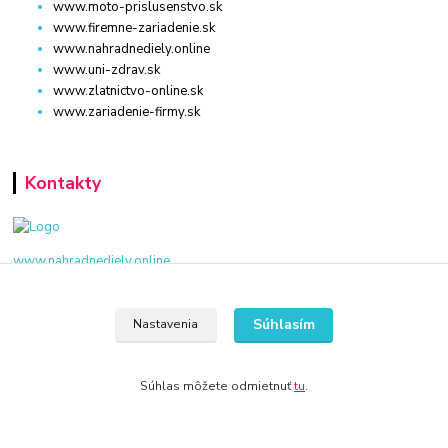
www.moto-prislusenstvo.sk
www.firemne-zariadenie.sk
www.nahradnediely.online
www.uni-zdrav.sk
www.zlatnictvo-online.sk
www.zariadenie-firmy.sk
Kontakty
www.nahradnediely.online
+421 940 949 000
Súhlasím
Nastavenia
info@kamenik.sk
Súhlas môžete odmietnuť
tu
.