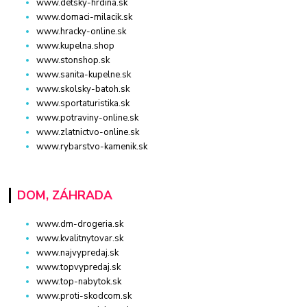
www.detsky-hrdina.sk
www.domaci-milacik.sk
www.hracky-online.sk
www.kupelna.shop
www.stonshop.sk
www.sanita-kupelne.sk
www.skolsky-batoh.sk
www.sportaturistika.sk
www.potraviny-online.sk
www.zlatnictvo-online.sk
www.rybarstvo-kamenik.sk
DOM, ZÁHRADA
www.dm-drogeria.sk
www.kvalitnytovar.sk
www.najvypredaj.sk
www.topvypredaj.sk
www.top-nabytok.sk
www.proti-skodcom.sk