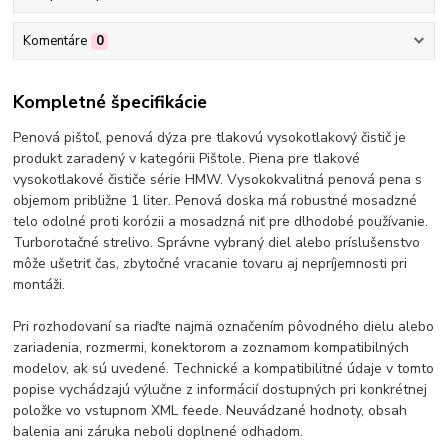
Komentáre
0
Kompletné špecifikácie
Penová pištoľ, penová dýza pre tlakovú vysokotlakový čistič je
produkt zaradený v kategórii Pištole. Piena pre tlakové
vysokotlakové čističe série HMW. Vysokokvalitná penová pena s
objemom približne 1 liter. Penová doska má robustné mosadzné
telo odolné proti korózii a mosadzná niť pre dlhodobé používanie.
Turborotačné strelivo. Správne vybraný diel alebo príslušenstvo
môže ušetriť čas, zbytočné vracanie tovaru aj nepríjemnosti pri
montáži.
Pri rozhodovaní sa riaďte najmä označením pôvodného dielu alebo
zariadenia, rozmermi, konektorom a zoznamom kompatibilných
modelov, ak sú uvedené. Technické a kompatibilitné údaje v tomto
popise vychádzajú výlučne z informácií dostupných pri konkrétnej
položke vo vstupnom XML feede. Neuvádzané hodnoty, obsah
balenia ani záruka neboli doplnené odhadom.