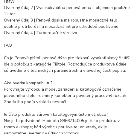
HMW
Overený údaj 2 | Vysokokvalitná penová pena s objemom približne
1 liter
Overený údaj 3 | Penová doska má robustné mosadzné telo
odolné proti korózii a mosadzná niť pre dlhodobé používanie
Overený údaj 4 | Turborotačné strelivo
FAQ
Čo je Penová pištoľ, penová dýza pre tlakovú vysokotlakový čistič?
Ide o položku z kategórie Pištole. Rozhodujúce produktové údaje
sú uvedené v technických parametroch a v úvodnej časti popisu.
Ako overím kompatibilitu?
Porovnajte výrobcu a model zariadenia, katalógové označenie
pôvodného dielu, rozmery, konektor a povolený pracovný rozsah.
Zhoda iba podľa vzhľadu nestačí.
Je číslo produktu zároveň katalógovým číslom výrobcu?
Nie je to potvrdené. Hodnota 8866714005 je číslo produktu v
tomto e-shope; kód výrobcu používajte len vtedy, ak je
samostatne uvedený v údajoch výrobku.