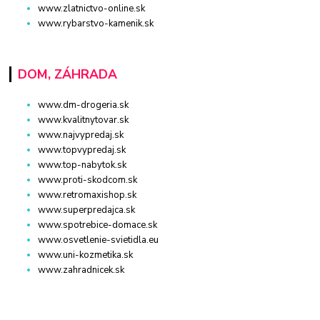
www.zlatnictvo-online.sk
www.rybarstvo-kamenik.sk
DOM, ZÁHRADA
www.dm-drogeria.sk
www.kvalitnytovar.sk
www.najvypredaj.sk
www.topvypredaj.sk
www.top-nabytok.sk
www.proti-skodcom.sk
www.retromaxishop.sk
www.superpredajca.sk
www.spotrebice-domace.sk
www.osvetlenie-svietidla.eu
www.uni-kozmetika.sk
www.zahradnicek.sk