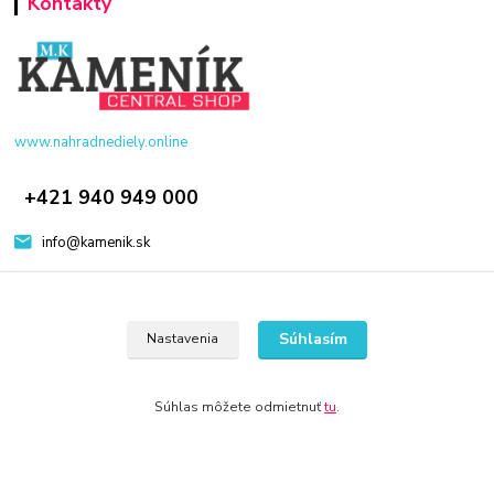
Kontakty
www.nahradnediely.online
+421 940 949 000
info@kamenik.sk
Súhlasím
Nastavenia
© 2024 Všetky práva vyhradené KAMENIK.SK
Súhlas môžete odmietnuť
tu
.
Vytvorené na
Eshop-rychlo.sk