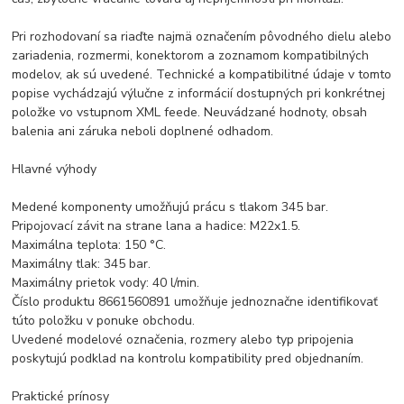
Pri rozhodovaní sa riaďte najmä označením pôvodného dielu alebo
zariadenia, rozmermi, konektorom a zoznamom kompatibilných
modelov, ak sú uvedené. Technické a kompatibilitné údaje v tomto
popise vychádzajú výlučne z informácií dostupných pri konkrétnej
položke vo vstupnom XML feede. Neuvádzané hodnoty, obsah
balenia ani záruka neboli doplnené odhadom.
Hlavné výhody
Medené komponenty umožňujú prácu s tlakom 345 bar.
Pripojovací závit na strane lana a hadice: M22x1.5.
Maximálna teplota: 150 °C.
Maximálny tlak: 345 bar.
Maximálny prietok vody: 40 l/min.
Číslo produktu 8661560891 umožňuje jednoznačne identifikovať
túto položku v ponuke obchodu.
Uvedené modelové označenia, rozmery alebo typ pripojenia
poskytujú podklad na kontrolu kompatibility pred objednaním.
Praktické prínosy