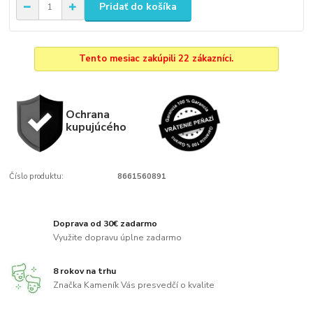
Pridať do košíka
Tento mesiac zakúpili 22 zákazníci.
Ochrana
kupujúcého
Číslo produktu:
8661560891
Doprava od 30€ zadarmo
Využite dopravu úplne zadarmo
8 rokov na trhu
Značka Kameník Vás presvedčí o kvalite