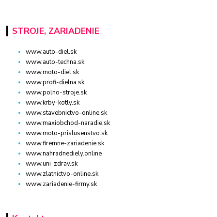
STROJE, ZARIADENIE
www.auto-diel.sk
www.auto-techna.sk
www.moto-diel.sk
www.profi-dielna.sk
www.polno-stroje.sk
www.krby-kotly.sk
www.stavebnictvo-online.sk
www.maxiobchod-naradie.sk
www.moto-prislusenstvo.sk
www.firemne-zariadenie.sk
www.nahradnediely.online
www.uni-zdrav.sk
www.zlatnictvo-online.sk
www.zariadenie-firmy.sk