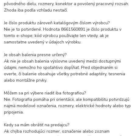
pôvodného dielu, rozmery, konektor a povolený pracovný rozsah.
Zhoda iba podľa vzhľadu nestačí.
Je číslo produktu zároveň katalógovým číslom výrobcu?
Nie je to potvrdené. Hodnota 8661560891 je číslo produktu v
tomto e-shope; kód výrobcu používajte len vtedy, ak je
samostatne uvedený v údajoch výrobku.
Je obsah balenia presne určený?
Ak nie je obsah balenia výslovne uvedený medzi dostupnými
údajmi, nemožno ho spoľahlivo dopĺňať. Pred objednaním si
overte, či balenie obsahuje všetky potrebné adaptéry, tesnenia
alebo montážne prvky.
Môžem sa pri výbere riadiť iba fotografiou?
Nie. Fotografia pomáha pri orientácii, ale kompatibilitu potvrdzujú
najmä modelové označenia, rozmery, elektrické hodnoty alebo typ
pripojenia.
Kedy sa mám obrátiť na predajcu?
Ak chýba rozhodujúci rozmer, označenie alebo zoznam