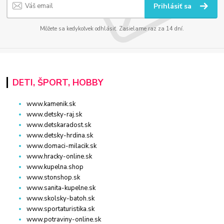
Prihlásiť sa
Môžete sa kedykoľvek odhlásiť. Zasielame raz za 14 dní.
DETI, ŠPORT, HOBBY
www.kamenik.sk
www.detsky-raj.sk
www.detskaradost.sk
www.detsky-hrdina.sk
www.domaci-milacik.sk
www.hracky-online.sk
www.kupelna.shop
www.stonshop.sk
www.sanita-kupelne.sk
www.skolsky-batoh.sk
www.sportaturistika.sk
www.potraviny-online.sk