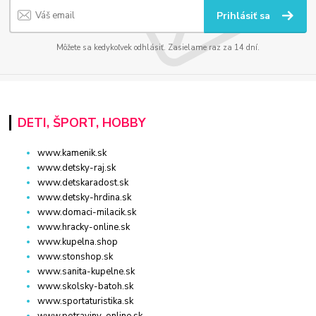
Prihlásiť sa
Môžete sa kedykoľvek odhlásiť. Zasielame raz za 14 dní.
DETI, ŠPORT, HOBBY
www.kamenik.sk
www.detsky-raj.sk
www.detskaradost.sk
www.detsky-hrdina.sk
www.domaci-milacik.sk
www.hracky-online.sk
www.kupelna.shop
www.stonshop.sk
www.sanita-kupelne.sk
www.skolsky-batoh.sk
www.sportaturistika.sk