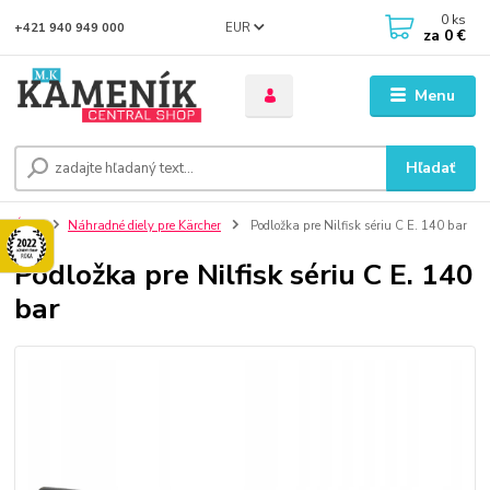
0
ks
EUR
+421 940 949 000
za
0 €
Menu
Hľadať
Úvod
Náhradné diely pre Kärcher
Podložka pre Nilfisk sériu C E. 140 bar
Podložka pre Nilfisk sériu C E. 140
bar