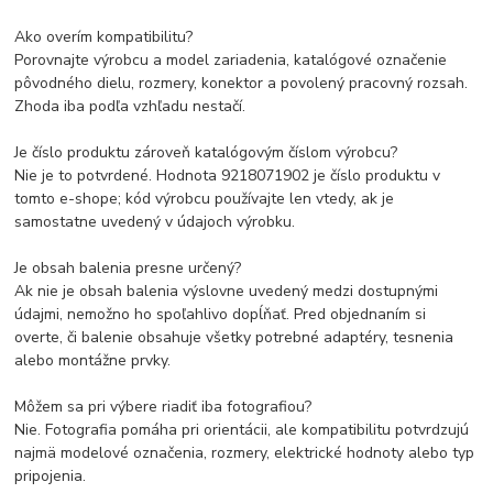
Ako overím kompatibilitu?
Porovnajte výrobcu a model zariadenia, katalógové označenie
pôvodného dielu, rozmery, konektor a povolený pracovný rozsah.
Zhoda iba podľa vzhľadu nestačí.
Je číslo produktu zároveň katalógovým číslom výrobcu?
Nie je to potvrdené. Hodnota 9218071902 je číslo produktu v
tomto e-shope; kód výrobcu používajte len vtedy, ak je
samostatne uvedený v údajoch výrobku.
Je obsah balenia presne určený?
Ak nie je obsah balenia výslovne uvedený medzi dostupnými
údajmi, nemožno ho spoľahlivo dopĺňať. Pred objednaním si
overte, či balenie obsahuje všetky potrebné adaptéry, tesnenia
alebo montážne prvky.
Môžem sa pri výbere riadiť iba fotografiou?
Nie. Fotografia pomáha pri orientácii, ale kompatibilitu potvrdzujú
najmä modelové označenia, rozmery, elektrické hodnoty alebo typ
pripojenia.