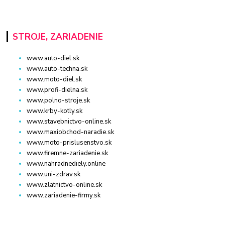
STROJE, ZARIADENIE
www.auto-diel.sk
www.auto-techna.sk
www.moto-diel.sk
www.profi-dielna.sk
www.polno-stroje.sk
www.krby-kotly.sk
www.stavebnictvo-online.sk
www.maxiobchod-naradie.sk
www.moto-prislusenstvo.sk
www.firemne-zariadenie.sk
www.nahradnediely.online
www.uni-zdrav.sk
www.zlatnictvo-online.sk
www.zariadenie-firmy.sk