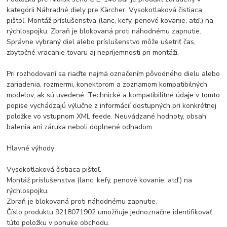
kategórii Náhradné diely pre Kärcher. Vysokotlaková čistiaca
pištoľ. Montáž príslušenstva (lanc, kefy, penové kovanie, atď.) na
rýchlospojku. Zbraň je blokovaná proti náhodnému zapnutie.
Správne vybraný diel alebo príslušenstvo môže ušetriť čas,
zbytočné vracanie tovaru aj nepríjemnosti pri montáži.
Pri rozhodovaní sa riaďte najmä označením pôvodného dielu alebo
zariadenia, rozmermi, konektorom a zoznamom kompatibilných
modelov, ak sú uvedené. Technické a kompatibilitné údaje v tomto
popise vychádzajú výlučne z informácií dostupných pri konkrétnej
položke vo vstupnom XML feede. Neuvádzané hodnoty, obsah
balenia ani záruka neboli doplnené odhadom.
Hlavné výhody
Vysokotlaková čistiaca pištoľ.
Montáž príslušenstva (lanc, kefy, penové kovanie, atď.) na
rýchlospojku.
Zbraň je blokovaná proti náhodnému zapnutie.
Číslo produktu 9218071902 umožňuje jednoznačne identifikovať
túto položku v ponuke obchodu.