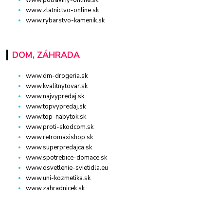
www.potraviny-online.sk
www.zlatnictvo-online.sk
www.rybarstvo-kamenik.sk
DOM, ZÁHRADA
www.dm-drogeria.sk
www.kvalitnytovar.sk
www.najvypredaj.sk
www.topvypredaj.sk
www.top-nabytok.sk
www.proti-skodcom.sk
www.retromaxishop.sk
www.superpredajca.sk
www.spotrebice-domace.sk
www.osvetlenie-svietidla.eu
www.uni-kozmetika.sk
www.zahradnicek.sk