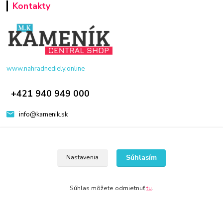
Kontakty
www.nahradnediely.online
+421 940 949 000
info@kamenik.sk
Súhlasím
Nastavenia
© 2024 Všetky práva vyhradené KAMENIK.SK
Súhlas môžete odmietnuť
tu
.
Vytvorené na
Eshop-rychlo.sk