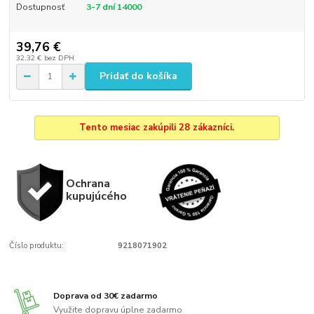
Dostupnosť
3-7 dní 14000
39,76 €
32,32 €
bez DPH
Pridať do košíka
Tento mesiac zakúpili 28 zákazníci.
Ochrana
kupujúcého
Číslo produktu:
9218071902
Doprava od 30€ zadarmo
Využite dopravu úplne zadarmo