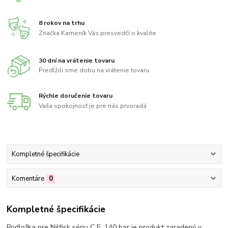
8 rokov na trhu
Značka Kameník Vás presvedčí o kvalite
30 dní na vrátenie tovaru
Predĺžili sme dobu na vrátenie tovaru
Rýchle doručenie tovaru
Vaša spokojnosť je pre nás prvoradá
Kompletné špecifikácie
Komentáre
0
Kompletné špecifikácie
Podložka pre Nilfisk sériu C E. 140 bar je produkt zaradený v