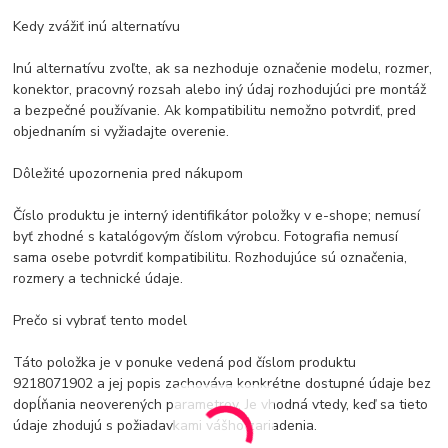
Kedy zvážiť inú alternatívu
Inú alternatívu zvoľte, ak sa nezhoduje označenie modelu, rozmer,
konektor, pracovný rozsah alebo iný údaj rozhodujúci pre montáž
a bezpečné používanie. Ak kompatibilitu nemožno potvrdiť, pred
objednaním si vyžiadajte overenie.
Dôležité upozornenia pred nákupom
Číslo produktu je interný identifikátor položky v e-shope; nemusí
byť zhodné s katalógovým číslom výrobcu. Fotografia nemusí
sama osebe potvrdiť kompatibilitu. Rozhodujúce sú označenia,
rozmery a technické údaje.
Prečo si vybrať tento model
Táto položka je v ponuke vedená pod číslom produktu
9218071902 a jej popis zachováva konkrétne dostupné údaje bez
dopĺňania neoverených parametrov. Je vhodná vtedy, keď sa tieto
údaje zhodujú s požiadavkami vášho zariadenia.