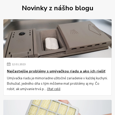
Novinky z nášho blogu
12
.
01
.
2023
Najčastejšie problémy s umývačkou riadu a ako ich riešiť
Umývačka riadu je mimoriadne užitočné zariadenie v každej kuchyni.
Bohužiaľ, jedného dňa s tým môžeme mať problémy aj my. Čo
robiť, ak umývanie trvá p...
čítať celé