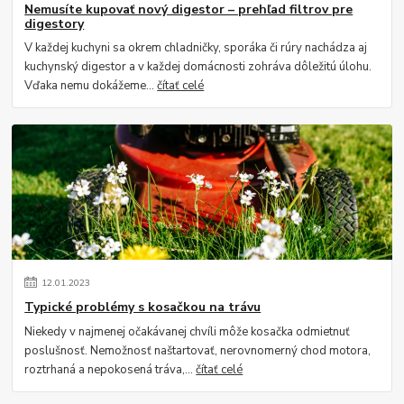
Nemusíte kupovať nový digestor – prehľad filtrov pre
digestory
V každej kuchyni sa okrem chladničky, sporáka či rúry nachádza aj
kuchynský digestor a v každej domácnosti zohráva dôležitú úlohu.
Vďaka nemu dokážeme...
čítať celé
12
.
01
.
2023
Typické problémy s kosačkou na trávu
Niekedy v najmenej očakávanej chvíli môže kosačka odmietnuť
poslušnosť. Nemožnosť naštartovať, nerovnomerný chod motora,
roztrhaná a nepokosená tráva,...
čítať celé