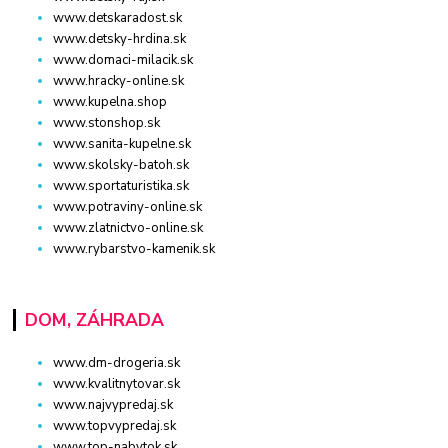
www.detskaradost.sk
www.detsky-hrdina.sk
www.domaci-milacik.sk
www.hracky-online.sk
www.kupelna.shop
www.stonshop.sk
www.sanita-kupelne.sk
www.skolsky-batoh.sk
www.sportaturistika.sk
www.potraviny-online.sk
www.zlatnictvo-online.sk
www.rybarstvo-kamenik.sk
DOM, ZÁHRADA
www.dm-drogeria.sk
www.kvalitnytovar.sk
www.najvypredaj.sk
www.topvypredaj.sk
www.top-nabytok.sk