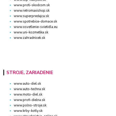
www.proti-skodcom.sk
www.retromaxishop.sk
www.superpredajca.sk
www.spotrebice-domace.sk
www.osvetlenie-svietidla.eu
www.uni-kozmetika.sk
www.zahradnicek.sk
STROJE, ZARIADENIE
www.auto-diel.sk
www.auto-techna.sk
www.moto-diel.sk
www.profi-dielna.sk
www.polno-stroje.sk
www.krby-kotly.sk