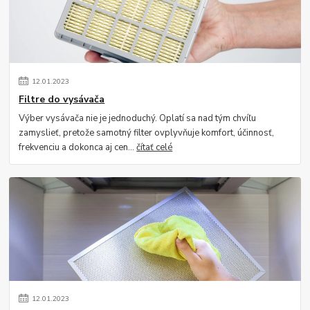
12
.
01
.
2023
Filtre do vysávača
Výber vysávača nie je jednoduchý. Oplatí sa nad tým chvíľu
zamyslieť, pretože samotný filter ovplyvňuje komfort, účinnosť,
frekvenciu a dokonca aj cen...
čítať celé
12
.
01
.
2023