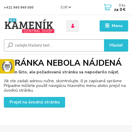
0
ks
EUR
+421 940 949 000
za
0 €
Menu
Hľadať
STRÁNKA NEBOLA NÁJDENÁ
Je nám ľúto, ale požadovanú stránku sa nepodarilo nájsť.
Ak ste zadali adresu ručne, skontrolujte, či je zapísaná správne.
Prípadne môžete použiť navigáciu hlavného menu alebo prejsť na
úvodnú stránku.
Prejsť na úvodnú stránku