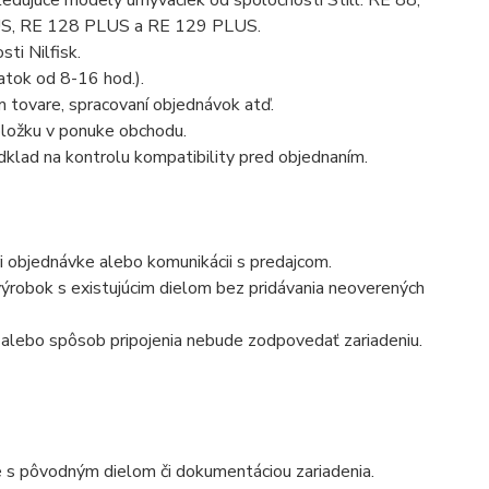
asledujúce modely umývačiek od spoločnosti Still: RE 88,
US, RE 128 PLUS a RE 129 PLUS.
ti Nilfisk.
atok od 8-16 hod.).
 tovare, spracovaní objednávok atď.
ložku v ponuke obchodu.
klad na kontrolu kompatibility pred objednaním.
i objednávke alebo komunikácii s predajcom.
robok s existujúcim dielom bez pridávania neoverených
n alebo spôsob pripojenia nebude zodpovedať zariadeniu.
ie s pôvodným dielom či dokumentáciou zariadenia.