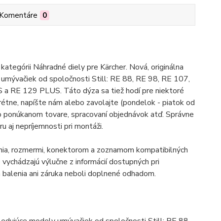
Komentáre
0
tegórii Náhradné diely pre Kärcher. Nová, originálna
y umývačiek od spoločnosti Still: RE 88, RE 98, RE 107,
 RE 129 PLUS. Táto dýza sa tiež hodí pre niektoré
rétne, napíšte nám alebo zavolajte (pondelok - piatok od
 o ponúkanom tovare, spracovaní objednávok atď. Správne
u aj nepríjemnosti pri montáži.
enia, rozmermi, konektorom a zoznamom kompatibilných
vychádzajú výlučne z informácií dostupných pri
balenia ani záruka neboli doplnené odhadom.