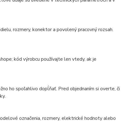
ktové údaje sú uvedené v technických parametroch a v
ielu, rozmery, konektor a povolený pracovný rozsah.
ope; kód výrobcu používajte len vtedy, ak je
no ho spoľahlivo dopĺňať. Pred objednaním si overte, či
ky.
 modelové označenia, rozmery, elektrické hodnoty alebo