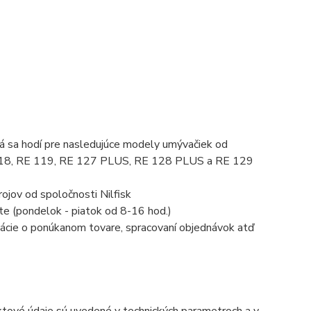
orá sa hodí pre nasledujúce modely umývačiek od
E 118, RE 119, RE 127 PLUS, RE 128 PLUS a RE 129
ojov od spoločnosti Nilfisk
te (pondelok - piatok od 8-16 hod.)
mácie o ponúkanom tovare, spracovaní objednávok atď