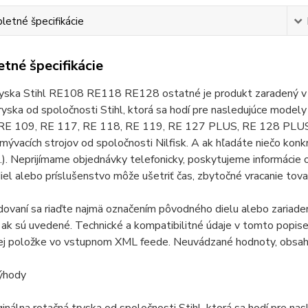
etné špecifikácie
tné špecifikácie
yska Stihl RE108 RE118 RE128 ostatné je produkt zaradený v ka
ryska od spoločnosti Stihl, ktorá sa hodí pre nasledujúce model
RE 109, RE 117, RE 118, RE 119, RE 127 PLUS, RE 128 PLUS a
ývacích strojov od spoločnosti Nilfisk. A ak hľadáte niečo konk
). Neprijímame objednávky telefonicky, poskytujeme informácie
iel alebo príslušenstvo môže ušetriť čas, zbytočné vracanie tovar
odovaní sa riaďte najmä označením pôvodného dielu alebo zariad
ak sú uvedené. Technické a kompatibilitné údaje v tomto popise 
ej položke vo vstupnom XML feede. Neuvádzané hodnoty, obsah 
ýhody