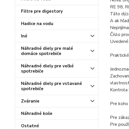
Nová, ori
RE 98, R
Filtre pre digestory
Táto dýza
A ak hľad
Hadice na vodu
Neprijíma
Číslo pr
Iné
Uvedené m
Náhradné diely pre malé
domáce spotrebiče
Praktické
Náhradné diely pre veľké
Jednoznač
spotrebiče
Zachovan
vlastnost
Náhradné diely pre vstavané
spotrebiče
Kontrola 
Zváranie
Pre koho
Náhradné koše
Pre zákaz
Pre použí
Ostatné