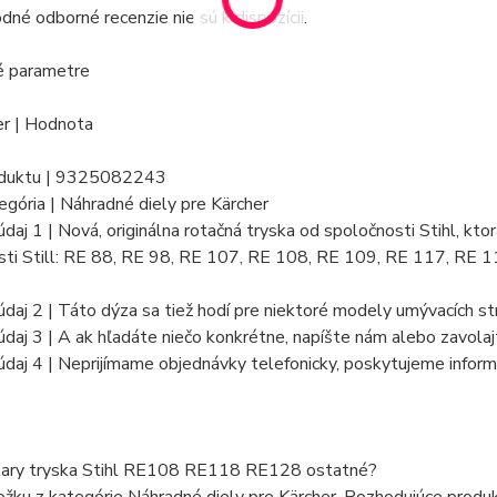
né odborné recenzie nie sú k dispozícii.
é parametre
r | Hodnota
oduktu | 9325082243
egória | Náhradné diely pre Kärcher
daj 1 | Nová, originálna rotačná tryska od spoločnosti Stihl, kt
sti Still: RE 88, RE 98, RE 107, RE 108, RE 109, RE 117, R
daj 2 | Táto dýza sa tiež hodí pre niektoré modely umývacích str
daj 3 | A ak hľadáte niečo konkrétne, napíšte nám alebo zavolaj
daj 4 | Neprijímame objednávky telefonicky, poskytujeme infor
tary tryska Stihl RE108 RE118 RE128 ostatné?