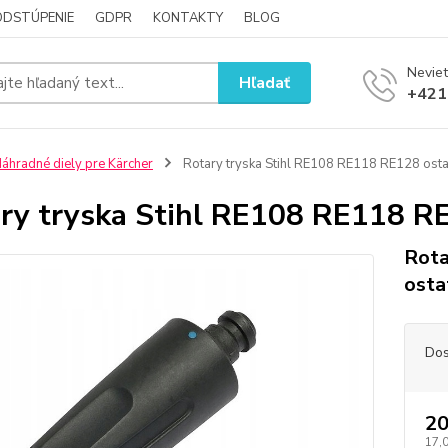
ODSTÚPENIE
GDPR
KONTAKTY
BLOG
Neviet
Hľadať
+421
áhradné diely pre Kärcher
Rotary tryska Stihl RE108 RE118 RE128 osta
ry tryska Stihl RE108 RE118 R
Rota
osta
Dos
20
17,