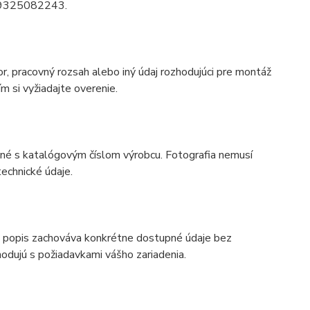
tu 9325082243.
r, pracovný rozsah alebo iný údaj rozhodujúci pre montáž
m si vyžiadajte overenie.
odné s katalógovým číslom výrobcu. Fotografia nemusí
echnické údaje.
 popis zachováva konkrétne dostupné údaje bez
odujú s požiadavkami vášho zariadenia.