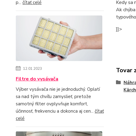
Kedy sa 
p...
čítať celé
Ak chýba 
typového 
]]>
12.01.2023
Tovar 
Filtre do vysávača
Náhra
Výber vysávača nie je jednoduchý. Oplatí
Kärch
sa nad tým chvíľu zamyslieť, pretože
samotný filter ovplyvňuje komfort,
účinnosť, frekvenciu a dokonca aj cen...
čítať
celé