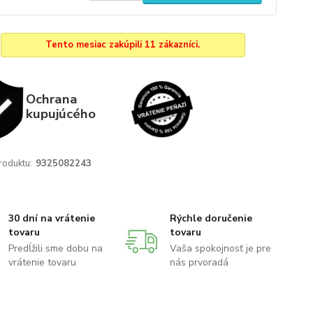
Tento mesiac zakúpili 11 zákazníci.
Ochrana
kupujúcého
roduktu:
9325082243
30 dní na vrátenie
Rýchle doručenie
tovaru
tovaru
Predĺžili sme dobu na
Vaša spokojnosť je pre
vrátenie tovaru
nás prvoradá