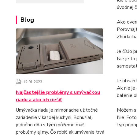
Ide o pol
úvodnej č
Blog
Ako over
Porovnajt
Zhoda iba
Je číslo 
Nie je to
samostat
Je obsah 
12.01.2023
Ak nie je
Najčastejšie problémy s umývačkou
balenie o
riadu a ako ich riešiť
Môžem sa 
Umývačka riadu je mimoriadne užitočné
Nie. Foto
zariadenie v každej kuchyni. Bohužiaľ,
typ pripoj
jedného dňa s tým môžeme mať
problémy aj my. Čo robiť, ak umývanie trvá