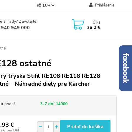
Prihlásenie
EUR
e si rady? Zavolajte.
0
ks
za
0 €
 940 949 000
tné
E128 ostatné
ry tryska Stihl RE108 RE118 RE128
tné – Náhradné diely pre Kärcher
tupnosť
3-7 dní 14000
,93 €
Pridať do košíka
02 €
bez DPH