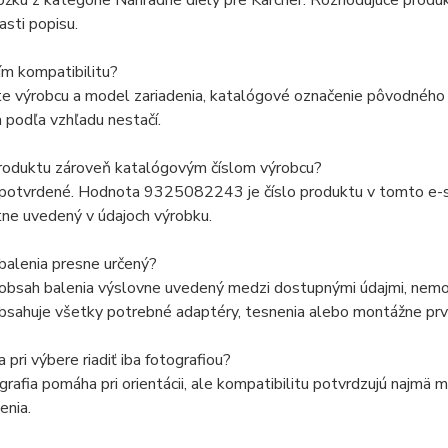
ožku z kategórie Náhradné diely pre Kärcher. Rozhodujúce produ
asti popisu.
ím kompatibilitu?
e výrobcu a model zariadenia, katalógové označenie pôvodného d
 podľa vzhľadu nestačí.
produktu zároveň katalógovým číslom výrobcu?
 potvrdené. Hodnota 9325082243 je číslo produktu v tomto e-sh
ne uvedený v údajoch výrobku.
balenia presne určený?
 obsah balenia výslovne uvedený medzi dostupnými údajmi, nemož
bsahuje všetky potrebné adaptéry, tesnenia alebo montážne prv
pri výbere riadiť iba fotografiou?
grafia pomáha pri orientácii, ale kompatibilitu potvrdzujú najmä
enia.