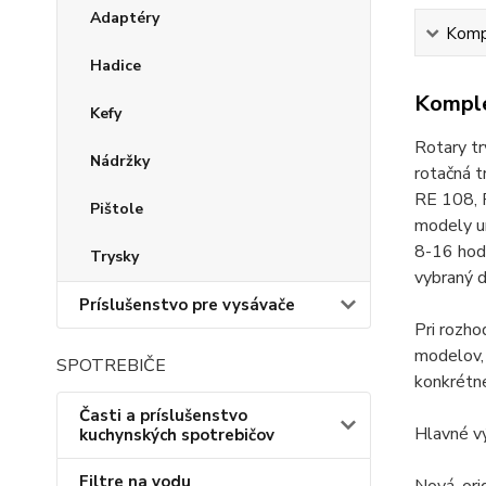
Adaptéry
Kompl
Hadice
Komple
Kefy
Rotary tr
Nádržky
rotačná t
RE 108, 
Pištole
modely um
8-16 hod.
Trysky
vybraný d
Príslušenstvo pre vysávače
Pri rozh
modelov, 
SPOTREBIČE
konkrétn
Časti a príslušenstvo
Hlavné v
kuchynských spotrebičov
Filtre na vodu