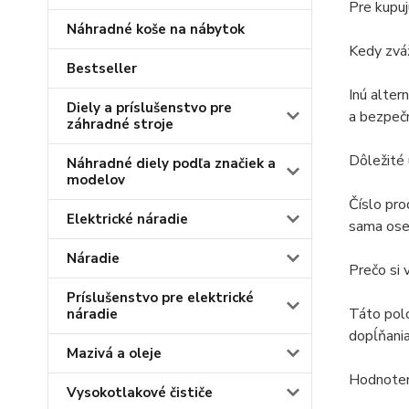
Pre kupuj
Náhradné koše na nábytok
Kedy zváž
Bestseller
Inú alter
Diely a príslušenstvo pre
a bezpečn
záhradné stroje
Dôležité
Náhradné diely podľa značiek a
modelov
Číslo pro
Elektrické náradie
sama oseb
Náradie
Prečo si 
Príslušenstvo pre elektrické
Táto pol
náradie
dopĺňania
Mazivá a oleje
Hodnoteni
Vysokotlakové čističe