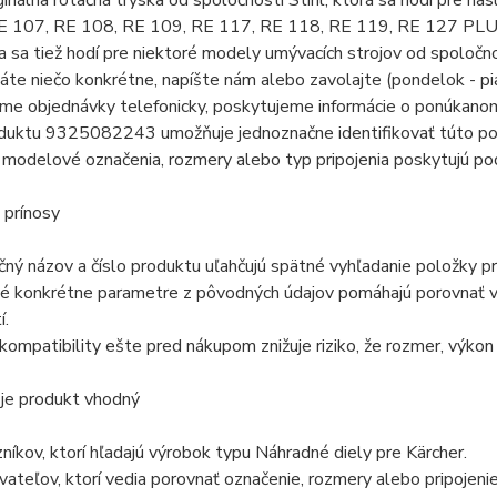
ginálna rotačná tryska od spoločnosti Stihl, ktorá sa hodí pre n
E 107, RE 108, RE 109, RE 117, RE 118, RE 119, RE 127 PL
 sa tiež hodí pre niektoré modely umývacích strojov od spoločnos
áte niečo konkrétne, napíšte nám alebo zavolajte (pondelok - pi
me objednávky telefonicky, poskytujeme informácie o ponúkanom
oduktu 9325082243 umožňuje jednoznačne identifikovať túto po
odelové označenia, rozmery alebo typ pripojenia poskytujú pod
 prínosy
ný názov a číslo produktu uľahčujú spätné vyhľadanie položky pr
é konkrétne parametre z pôvodných údajov pomáhajú porovnať vý
í.
kompatibility ešte pred nákupom znižuje riziko, že rozmer, výko
 je produkt vhodný
níkov, ktorí hľadajú výrobok typu Náhradné diely pre Kärcher.
vateľov, ktorí vedia porovnať označenie, rozmery alebo pripojen