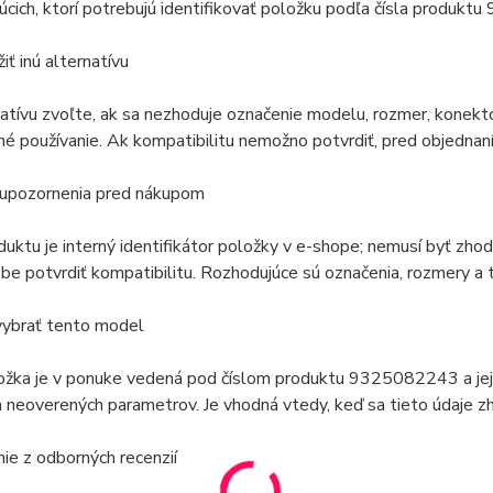
úcich, ktorí potrebujú identifikovať položku podľa čísla produk
iť inú alternatívu
natívu zvoľte, ak sa nezhoduje označenie modelu, rozmer, konekto
é používanie. Ak kompatibilitu nemožno potvrdiť, pred objednaní
 upozornenia pred nákupom
duktu je interný identifikátor položky v e-shope; nemusí byť zh
e potvrdiť kompatibilitu. Rozhodujúce sú označenia, rozmery a t
vybrať tento model
ožka je v ponuke vedená pod číslom produktu 9325082243 a jej
 neoverených parametrov. Je vhodná vtedy, keď sa tieto údaje zh
e z odborných recenzií