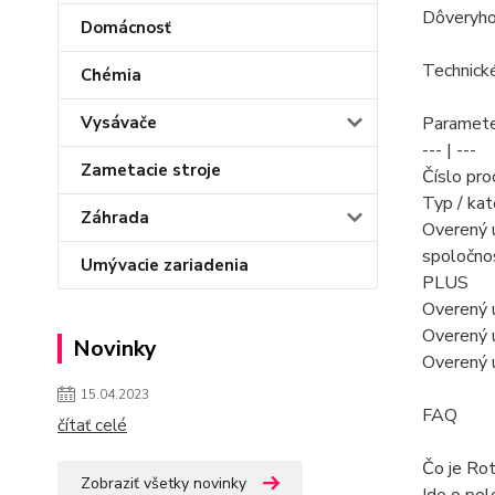
Dôveryhod
Domácnosť
Technick
Chémia
Vysávače
Paramete
--- | ---
Zametacie stroje
Číslo pr
Typ / kat
Záhrada
Overený ú
spoločno
Umývacie zariadenia
PLUS
Overený ú
Overený ú
Novinky
Overený ú
15.04.2023
FAQ
čítať celé
Čo je Ro
Zobraziť všetky novinky