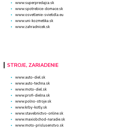
www.superpredajca.sk
www.spotrebice-domace.sk
www.osvetlenie-svietidla.eu
www.uni-kozmetika.sk
www.zahradnicek.sk
STROJE, ZARIADENIE
www.auto-diel.sk
www.auto-techna.sk
www.moto-diel.sk
www.profi-dielna.sk
www.polno-stroje.sk
www.krby-kotly.sk
www.stavebnictvo-online.sk
www.maxiobchod-naradie.sk
www.moto-prislusenstvo.sk