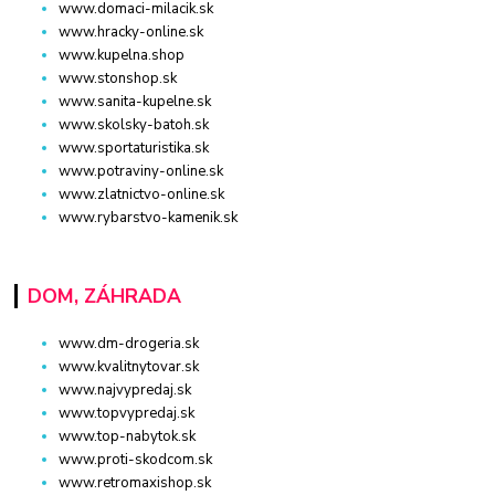
www.domaci-milacik.sk
www.hracky-online.sk
www.kupelna.shop
www.stonshop.sk
www.sanita-kupelne.sk
www.skolsky-batoh.sk
www.sportaturistika.sk
www.potraviny-online.sk
www.zlatnictvo-online.sk
www.rybarstvo-kamenik.sk
DOM, ZÁHRADA
www.dm-drogeria.sk
www.kvalitnytovar.sk
www.najvypredaj.sk
www.topvypredaj.sk
www.top-nabytok.sk
www.proti-skodcom.sk
www.retromaxishop.sk