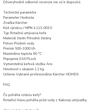
Dôveryhodné odborné recenzie nie sú k dispozícii.
Technické parametre
Parameter Hodnota
Značka Kärcher
Kód výrobcu / MPN 4.113-003.0
Typ Rotačná umývacia kefa
Materiál štetín Prírodné štetiny
Pohon Prúdom vody
Prietok 500–1000 l/h
Maximálna teplota 60 °C
Pripojenie EASY!Lock
Vymeniteľná kefová vložka Áno
Hmotnosť s obalom 1,2 kg
Určenie Vybrané profesionálne Kärcher HD/HDS
FAQ
Čo poháňa rotáciu kefy?
Rotačnú hlavu poháňa prúd vody z tlakovej umývačky.