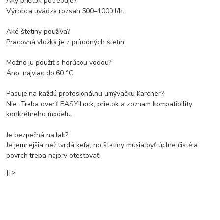
Aký prietok potrebuje?
Výrobca uvádza rozsah 500–1000 l/h.
Aké štetiny používa?
Pracovná vložka je z prírodných štetín.
Možno ju použiť s horúcou vodou?
Áno, najviac do 60 °C.
Pasuje na každú profesionálnu umývačku Kärcher?
Nie. Treba overiť EASY!Lock, prietok a zoznam kompatibility
konkrétneho modelu.
Je bezpečná na lak?
Je jemnejšia než tvrdá kefa, no štetiny musia byť úplne čisté a
povrch treba najprv otestovať.
]]>