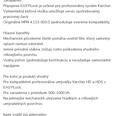
zariadením.
Pripojenie EASY!Lock je určené pre profesionálny systém Kärcher.
Vymeniteľná kefová vložka umožňuje servis opotrebovanej
pracovnej časti.
Originálne MPN 4.113-003.0 zjednodušuje overenie kompatibility.
Hlavné benefity
Mechanické pôsobenie štetín pomáha uvoľniť film, ktorý samotný
oplach nemusí odstrániť.
Jemné prírodné vlákna znižujú riziko poškodenia vhodného
citlivejšieho povrchu.
Vodný pohon zjednodušuje konštrukciu a nevyžaduje samostatné
napájanie.
Pre koho je produkt vhodný
Pre kompatibilné profesionálne umývačky Kärcher HD a HDS s
EASY!Lock.
Pre zariadenia s prietokom 500–1000 l/h.
Na jemnejšie mechanické umývanie hladkých a citlivejších
umývateľných povrchov.
Kedy zvážiť inú alternatívu