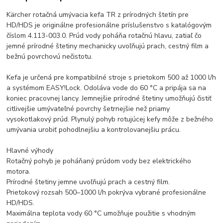
Kärcher rotačná umývacia kefa TR z prírodných štetín pre
HD/HDS je originálne profesionálne príslušenstvo s katalógovým
číslom 4.113-003.0. Prúd vody poháňa rotačnú hlavu, zatiaľ čo
jemné prírodné štetiny mechanicky uvoľňujú prach, cestný film a
bežnú povrchovú nečistotu.
Kefa je určená pre kompatibilné stroje s prietokom 500 až 1000 l/h
a systémom EASY!Lock. Odoláva vode do 60 °C a pripája sa na
koniec pracovnej lancy. Jemnejšie prírodné štetiny umožňujú čistiť
citlivejšie umývateľné povrchy šetrnejšie než priamy
vysokotlakový prúd. Plynulý pohyb rotujúcej kefy môže z bežného
umývania urobiť pohodlnejšiu a kontrolovanejšiu prácu.
Hlavné výhody
Rotačný pohyb je poháňaný prúdom vody bez elektrického
motora.
Prírodné štetiny jemne uvoľňujú prach a cestný film.
Prietokový rozsah 500–1000 l/h pokrýva vybrané profesionálne
HD/HDS.
Maximálna teplota vody 60 °C umožňuje použitie s vhodným