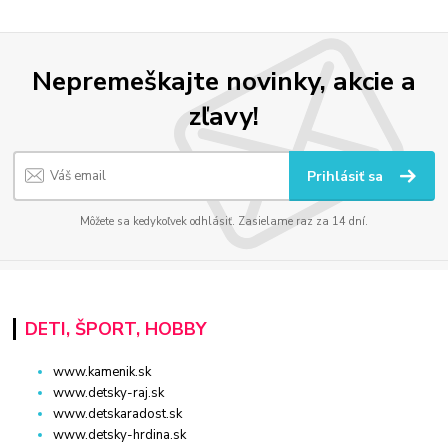
Nepremeškajte novinky, akcie a
zľavy!
Prihlásiť sa
Môžete sa kedykoľvek odhlásiť. Zasielame raz za 14 dní.
DETI, ŠPORT, HOBBY
www.kamenik.sk
www.detsky-raj.sk
www.detskaradost.sk
www.detsky-hrdina.sk