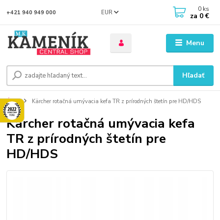
0
ks
EUR
+421 940 949 000
za
0 €
Menu
Hľadať
Úvod
Kärcher rotačná umývacia kefa TR z prírodných štetín pre HD/HDS
Kärcher rotačná umývacia kefa
TR z prírodných štetín pre
HD/HDS