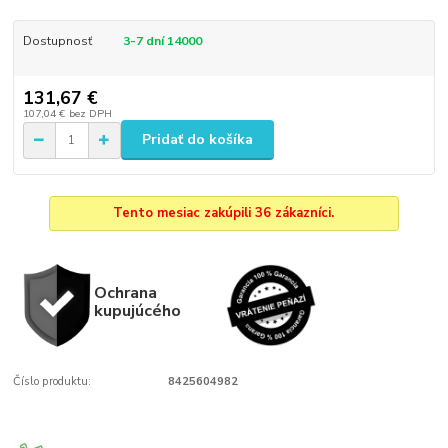
Dostupnosť
3-7 dní 14000
131,67 €
107,04 €
bez DPH
Pridať do košíka
Tento mesiac zakúpili 36 zákazníci.
Ochrana
kupujúcého
Číslo produktu:
8425604982