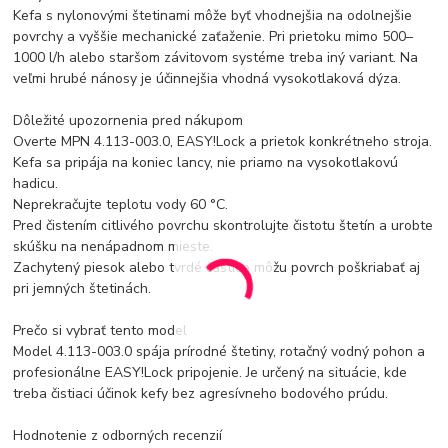
Kefa s nylonovými štetinami môže byť vhodnejšia na odolnejšie
povrchy a vyššie mechanické zaťaženie. Pri prietoku mimo 500–
1000 l/h alebo staršom závitovom systéme treba iný variant. Na
veľmi hrubé nánosy je účinnejšia vhodná vysokotlaková dýza.
Dôležité upozornenia pred nákupom
Overte MPN 4.113-003.0, EASY!Lock a prietok konkrétneho stroja.
Kefa sa pripája na koniec lancy, nie priamo na vysokotlakovú
hadicu.
Neprekračujte teplotu vody 60 °C.
Pred čistením citlivého povrchu skontrolujte čistotu štetín a urobte
skúšku na nenápadnom mieste.
Zachytený piesok alebo tvrdé častice môžu povrch poškriabať aj
pri jemných štetinách.
Prečo si vybrať tento model
Model 4.113-003.0 spája prírodné štetiny, rotačný vodný pohon a
profesionálne EASY!Lock pripojenie. Je určený na situácie, kde
treba čistiaci účinok kefy bez agresívneho bodového prúdu.
Hodnotenie z odborných recenzií