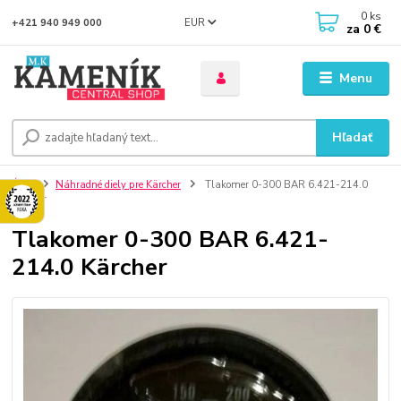
0
ks
EUR
+421 940 949 000
za
0 €
Menu
Hľadať
Úvod
Náhradné diely pre Kärcher
Tlakomer 0-300 BAR 6.421-214.0
Kärcher
Tlakomer 0-300 BAR 6.421-
214.0 Kärcher