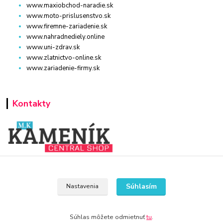
www.maxiobchod-naradie.sk
www.moto-prislusenstvo.sk
www.firemne-zariadenie.sk
www.nahradnediely.online
www.uni-zdrav.sk
www.zlatnictvo-online.sk
www.zariadenie-firmy.sk
Kontakty
www.nahradnediely.online
Súhlasím
Nastavenia
+421 940 949 000
info@kamenik.sk
Súhlas môžete odmietnuť
tu
.