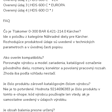
Overený údaj 3 | HDS 600 C * EUROPA
Overený údaj 4 | HDS 600 CI * J
FAQ
Čo je Tlakomer 0-300 BAR 6.421-214.0 Kärcher?
Ide o položku z kategórie Náhradné diely pre Kärcher.
Rozhodujúce produktové údaje sú uvedené v technických
parametroch a v úvodnej časti popisu.
Ako overím kompatibilitu?
Porovnajte výrobcu a model zariadenia, katalógové označenie
pôvodného dielu, rozmery, konektor a povolený pracovný rozsah.
Zhoda iba podľa vzhľadu nestačí.
Je číslo produktu zároveň katalógovým číslom výrobcu?
Nie je to potvrdené. Hodnota 9214696383 je číslo produktu v
tomto e-shope; kód výrobcu používajte len vtedy, ak je
samostatne uvedený v údajoch výrobku.
Je obsah balenia presne určený?