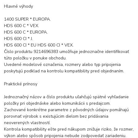
Hlavné výhody
1400 SUPER * EUROPA.
HDS 600 C * VEX.
HDS 600 C * EUROPA.
HDS 600 CI * J.
HDS 600 CI * EU HDS 600 CI * VEX.
Číslo produktu 9214696383 umožňuje jednoznačne identifikovať
túto položku v ponuke obchodu.
Uvedené modelové označenia, rozmery alebo typ pripojenia
poskytujú podklad na kontrolu kompatibility pred objednaním.
Praktické prínosy
Jednoznačný názov a číslo produktu uľahčujú spätné vyhľadanie
položky pri objednávke alebo komunikácii s predajcom.
Zachované konkrétne parametre z pôvodných údajov pomáhajú
porovnať výrobok s existujúcim dielom bez pridávania
neoverených vlastností.
Kontrola kompatibility ešte pred nákupom znižuje riziko, že rozmer,
výkon alebo spôsob pripojenia nebude zodpovedať zariadeniu.