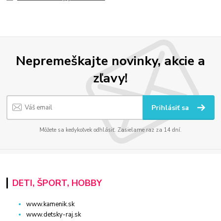
Nepremeškajte novinky, akcie a
zľavy!
Prihlásiť sa
Môžete sa kedykoľvek odhlásiť. Zasielame raz za 14 dní.
DETI, ŠPORT, HOBBY
www.kamenik.sk
www.detsky-raj.sk