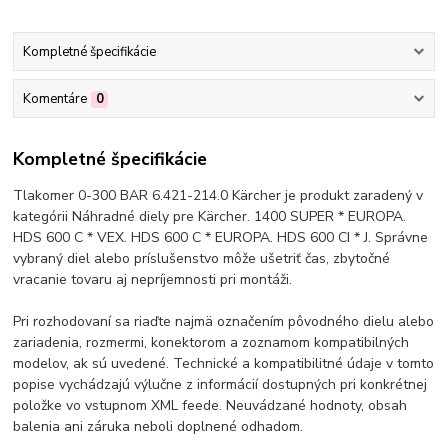
Kompletné špecifikácie
Komentáre
0
Kompletné špecifikácie
Tlakomer 0-300 BAR 6.421-214.0 Kärcher je produkt zaradený v
kategórii Náhradné diely pre Kärcher. 1400 SUPER * EUROPA.
HDS 600 C * VEX. HDS 600 C * EUROPA. HDS 600 CI * J. Správne
vybraný diel alebo príslušenstvo môže ušetriť čas, zbytočné
vracanie tovaru aj nepríjemnosti pri montáži.
Pri rozhodovaní sa riaďte najmä označením pôvodného dielu alebo
zariadenia, rozmermi, konektorom a zoznamom kompatibilných
modelov, ak sú uvedené. Technické a kompatibilitné údaje v tomto
popise vychádzajú výlučne z informácií dostupných pri konkrétnej
položke vo vstupnom XML feede. Neuvádzané hodnoty, obsah
balenia ani záruka neboli doplnené odhadom.