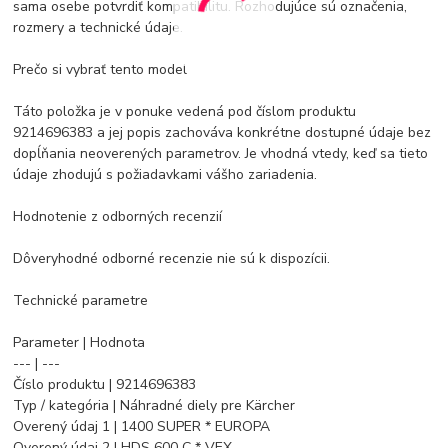
sama osebe potvrdiť kompatibilitu. Rozhodujúce sú označenia,
rozmery a technické údaje.
Prečo si vybrať tento model
Táto položka je v ponuke vedená pod číslom produktu
9214696383 a jej popis zachováva konkrétne dostupné údaje bez
dopĺňania neoverených parametrov. Je vhodná vtedy, keď sa tieto
údaje zhodujú s požiadavkami vášho zariadenia.
Hodnotenie z odborných recenzií
Dôveryhodné odborné recenzie nie sú k dispozícii.
Technické parametre
Parameter | Hodnota
--- | ---
Číslo produktu | 9214696383
Typ / kategória | Náhradné diely pre Kärcher
Overený údaj 1 | 1400 SUPER * EUROPA
Overený údaj 2 | HDS 600 C * VEX