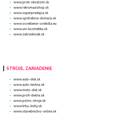
www.proti-skodcom.sk
www.retromaxishop.sk
www.superpredajca.sk
www.spotrebice-domace.sk
www.osvetlenie-svietidla.eu
www.uni-kozmetika.sk
www.zahradnicek.sk
STROJE, ZARIADENIE
www.auto-diel.sk
www.auto-techna.sk
www.moto-diel.sk
www.profi-dielna.sk
www.polno-stroje.sk
www.krby-kotly.sk
www.stavebnictvo-online.sk