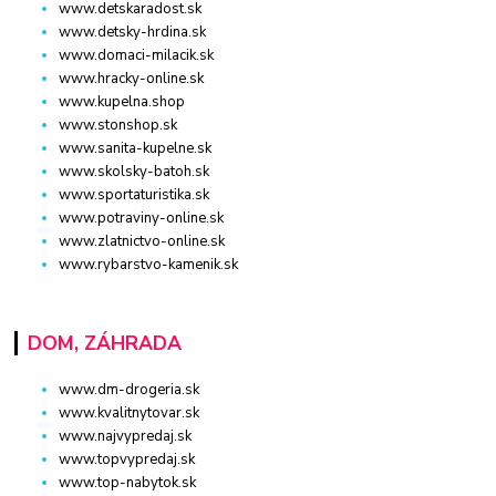
www.detskaradost.sk
www.detsky-hrdina.sk
www.domaci-milacik.sk
www.hracky-online.sk
www.kupelna.shop
www.stonshop.sk
www.sanita-kupelne.sk
www.skolsky-batoh.sk
www.sportaturistika.sk
www.potraviny-online.sk
www.zlatnictvo-online.sk
www.rybarstvo-kamenik.sk
DOM, ZÁHRADA
www.dm-drogeria.sk
www.kvalitnytovar.sk
www.najvypredaj.sk
www.topvypredaj.sk
www.top-nabytok.sk